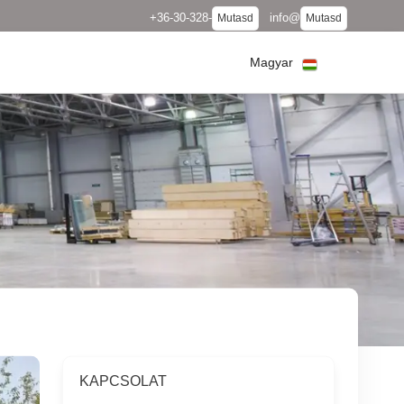
+36-30-328-
info@
Mutasd
Mutasd
Magyar
KAPCSOLAT