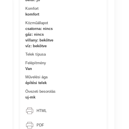
Komfort
komfort
Közműállapot
csatorna: nincs
gáz: nincs
villany: bekötve
víz: bekötve
Telek típusa
Felépítmény
Van
Művelési ága
építési telek
Övezeti besorolás
uj-mk
HTML
PDF