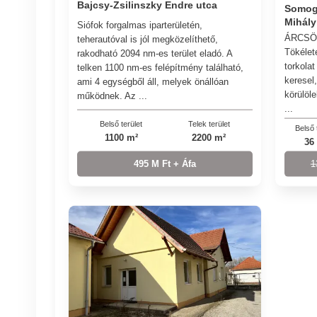
Bajcsy-Zsilinszky Endre utca
Somogy
Mihály
Siófok forgalmas iparterületén,
ÁRCSÖK
teherautóval is jól megközelíthető,
Tökélet
rakodható 2094 nm-es terület eladó. A
torkola
telken 1100 nm-es felépítmény található,
keresel
ami 4 egységből áll, melyek önállóan
körülöle
működnek. Az ...
...
Belső terület
Telek terület
Belső 
1100 m²
2200 m²
36
495 M Ft + Áfa
1