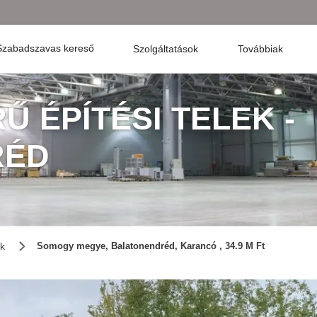
Szabadszavas kereső
Szolgáltatások
Továbbiak
 ÉPÍTÉSI TELEK -
RÉD
ek
Somogy megye, Balatonendréd, Karancó , 34.9 M Ft