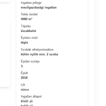
Ingatlan jellege
mezőgazdasági ingatlan
Telek terület
4080 m²
Tájolás
északkelet
Építési mód
tégla
Szobák elhelyezkedése
.
külön nyílik min. 2 szoba
Épület szintje
3.
Épült
2018
Lift
nincs
Ingatlan állapot
kívül: jó
belül: jó