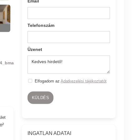
Email
Telefonszám
Üzenet
4_bma
Elfogadom az
Adatkezelési tájékoztatót
KÜLDÉS
ület
m²
INGATLAN ADATAI