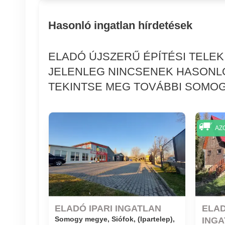
Hasonló ingatlan hírdetések
ELADÓ ÚJSZERŰ ÉPÍTÉSI TELE
JELENLEG NINCSENEK HASONL
TEKINTSE MEG TOVÁBBI SOMOGY
AZ
ELADÓ IPARI INGATLAN
ELA
Somogy megye, Siófok, (Ipartelep),
ING