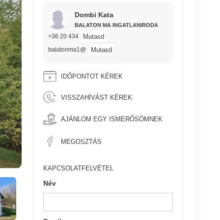
Dombi Kata
BALATON MA INGATLANIRODA
Mutasd
+36 20 434
Mutasd
balatonma1@
IDŐPONTOT KÉREK
VISSZAHÍVÁST KÉREK
AJÁNLOM EGY ISMERŐSÖMNEK
MEGOSZTÁS
KAPCSOLATFELVÉTEL
Név