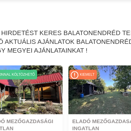
K HIRDETÉST KERES BALATONENDRÉD T
Ó AKTUÁLIS AJÁNLATOK BALATONENDRÉ
 MEGYEI AJÁNLATAINKAT !
ONNAL KÖLTÖZHETŐ
KIEMELT
DÓ MEZŐGAZDASÁGI
ELADÓ MEZŐGAZDAS
ATLAN
INGATLAN