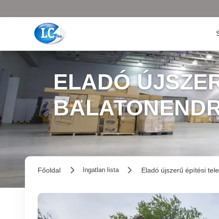
ELADÓ ÚJSZERŰ
BALATONEND
Főoldal
Eladó újszerű építési tel
Ingatlan lista