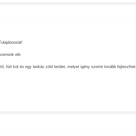
Tulajdonosát!
szemünk elé.
ő, fúrt kút és egy lankás zöld terület, melyet igény szerint tovább fejleszthet