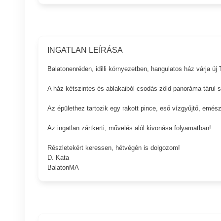
INGATLAN LEÍRÁSA
Balatonenréden, idilli környezetben, hangulatos ház várja új 
A ház kétszintes és ablakaiból csodás zöld panoráma tárul 
Az épülethez tartozik egy rakott pince, eső vízgyűjtő, emészt
Az ingatlan zártkerti, művelés alól kivonása folyamatban!
Részletekért keressen, hétvégén is dolgozom!
D. Kata
BalatonMA