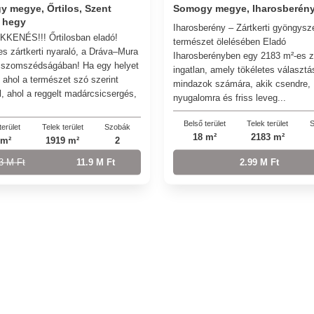
 megye, Őrtilos, Szent
Somogy megye, Iharosberén
 hegy
Iharosberény – Zártkerti gyöngys
KENÉS!!! Őrtilosban eladó!
természet ölelésében Eladó
es zártkerti nyaraló, a Dráva–Mura
Iharosberényben egy 2183 m²-es zá
t szomszédságában! Ha egy helyet
ingatlan, amely tökéletes választá
, ahol a természet szó szerint
mindazok számára, akik csendre,
l, ahol a reggelt madárcsicsergés,
nyugalomra és friss leveg...
Belső terület
Telek terület
S
terület
Telek terület
Szobák
18 m²
2183 m²
 m²
1919 m²
2
3 M Ft
11.9 M Ft
2.99 M Ft