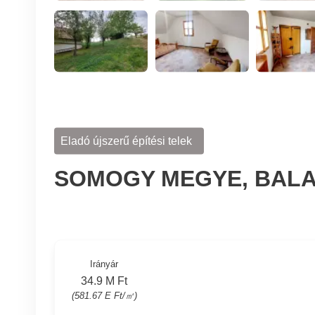
Eladó újszerű építési telek
SOMOGY MEGYE, BAL
Irányár
34.9 M Ft
(581.67 E Ft/㎡)