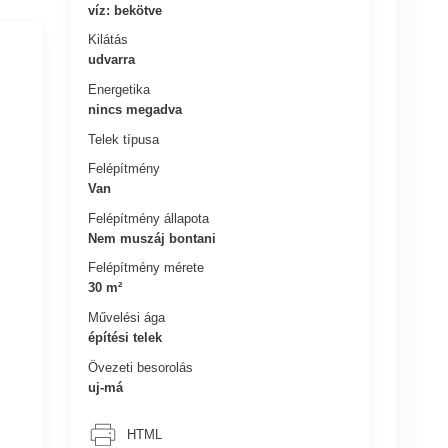
víz: bekötve
Kilátás
udvarra
Energetika
nincs megadva
Telek típusa
Felépítmény
Van
Felépítmény állapota
Nem muszáj bontani
Felépítmény mérete
30 m²
Művelési ága
építési telek
Övezeti besorolás
uj-má
HTML