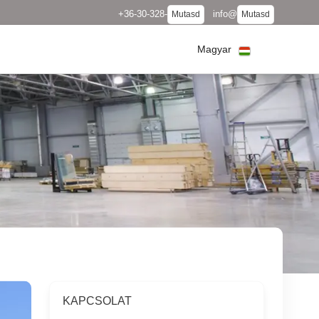
+36-30-328-
info@
Mutasd
Mutasd
Magyar
KAPCSOLAT