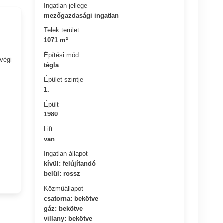
Ingatlan jellege
mezőgazdasági ingatlan
Telek terület
1071 m²
Építési mód
tvégi
tégla
Épület szintje
1.
Épült
1980
Lift
van
Ingatlan állapot
kívül: felújítandó
belül: rossz
Közműállapot
csatorna: bekötve
gáz: bekötve
villany: bekötve