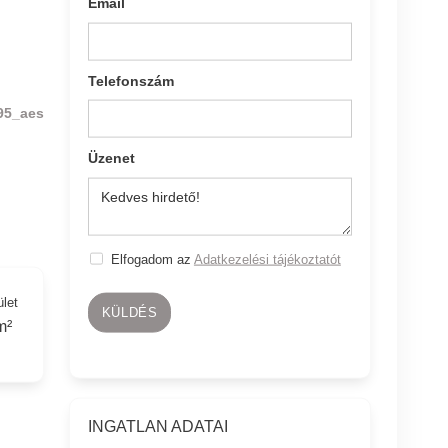
Email
Telefonszám
95_aes
Üzenet
Elfogadom az
Adatkezelési tájékoztatót
ület
KÜLDÉS
m²
INGATLAN ADATAI