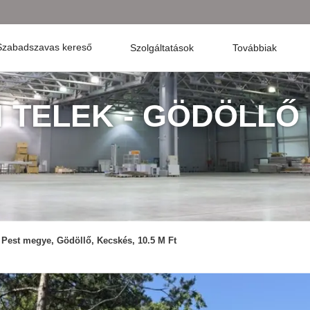
Szabadszavas kereső
Szolgáltatások
Továbbiak
I TELEK - GÖDÖLLŐ
Pest megye, Gödöllő, Kecskés, 10.5 M Ft