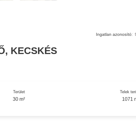
Ingatlan azonosító:
Ő, KECSKÉS
Terület
Telek ter
30 m²
1071 