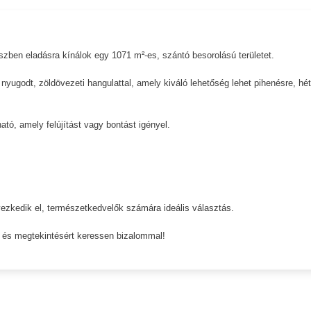
szben eladásra kínálok egy 1071 m²-es, szántó besorolású területet.
nyugodt, zöldövezeti hangulattal, amely kiváló lehetőség lehet pihenésre, hé
ható, amely felújítást vagy bontást igényel.
ezkedik el, természetkedvelők számára ideális választás.
t és megtekintésért keressen bizalommal!