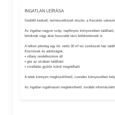
INGATLAN LEÍRÁSA
Gödöllő kedvelt, természetközeli részén, a Kecskés városré
Az ingatlan nagyon szép, napfényes környezetben található, 
birtoknak vagy akár hosszabb távú befektetésnek is.
A telken jelenleg egy kb. nettó 30 m²-es szerkezeti ház talál
Közművek és adottságok:
• villany rendelkezésre áll
• gáz az utcában található
• vízellátás gyűrűs kútról megoldható
A telek könnyen megközelíthető, csendes környezetben hely
Az ingatlan rugalmasan megtekinthető, további információér