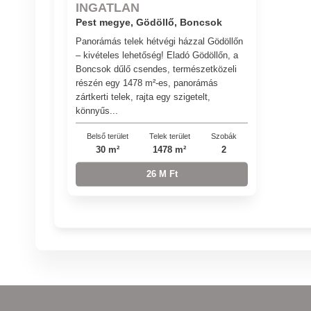
INGATLAN
Pest megye, Gödöllő, Boncsok
Panorámás telek hétvégi házzal Gödöllőn
– kivételes lehetőség! Eladó Gödöllőn, a
Boncsok dűlő csendes, természetközeli
részén egy 1478 m²-es, panorámás
zártkerti telek, rajta egy szigetelt,
könnyűs...
Belső terület
Telek terület
Szobák
30 m²
1478 m²
2
26 M Ft