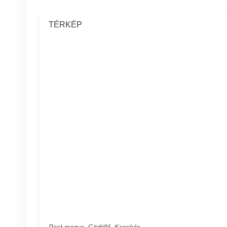
TÉRKÉP
Pest megye, Gödöllő, Kecskés