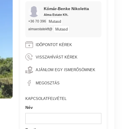
Kómár-Benke Nikoletta
Alma Estate Kft.
Mutasd
+36 70 396
Mutasd
almaestatekft@
IDŐPONTOT KÉREK
VISSZAHÍVÁST KÉREK
AJÁNLOM EGY ISMERŐSÖMNEK
MEGOSZTÁS
KAPCSOLATFELVÉTEL
Név