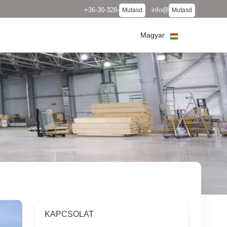
+36-30-328-
info@
Mutasd
Mutasd
Magyar
KAPCSOLAT