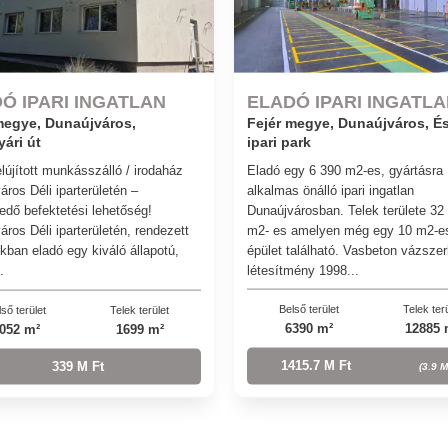
Ó IPARI INGATLAN
ELADÓ IPARI INGATL
megye, Dunaújváros,
Fejér megye, Dunaújváros, És
yári út
ipari park
Eladó egy 6 390 m2-es, gyártásra
lújított munkásszálló / irodaház
alkalmas önálló ipari ingatlan
áros Déli iparterületén –
Dunaújvárosban. Telek területe 32
edő befektetési lehetőség!
m2- es amelyen még egy 10 m2-es
ros Déli iparterületén, rendezett
épület található. Vasbeton vázsze
rkban eladó egy kiváló állapotú,
létesítmény 1998...
.
Belső terület
Telek ter
ső terület
Telek terület
6390 m²
12885 
052 m²
1699 m²
1415.7 M Ft
339 M Ft
(3.9 M