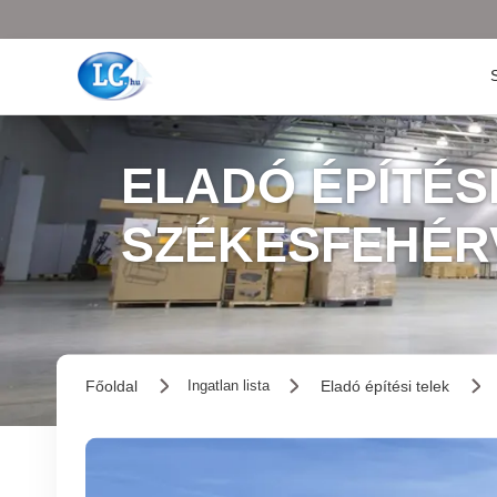
ELADÓ ÉPÍTÉSI
SZÉKESFEHÉR
Főoldal
Eladó építési telek
Ingatlan lista