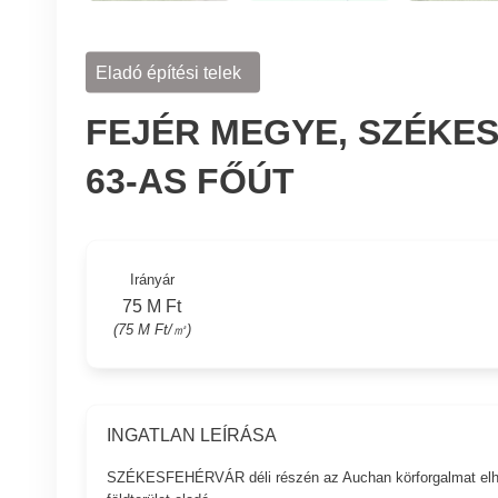
Eladó építési telek
FEJÉR MEGYE, SZÉKESF
63-AS FŐÚT
Irányár
75 M Ft
(75 M Ft/㎡)
INGATLAN LEÍRÁSA
SZÉKESFEHÉRVÁR déli részén az Auchan körforgalmat elhagy