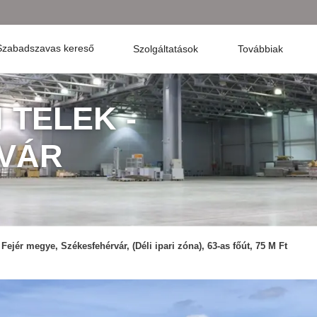
Szabadszavas kereső
Szolgáltatások
Továbbiak
 TELEK -
VÁR
Fejér megye, Székesfehérvár, (Déli ipari zóna), 63-as főút, 75 M Ft