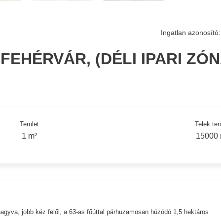
Ingatlan azonosító:
EHÉRVÁR, (DÉLI IPARI ZÓN
Terület
Telek ter
1 m²
15000 
va, jobb kéz felől, a 63-as főúttal párhuzamosan húzódó 1,5 hektáros