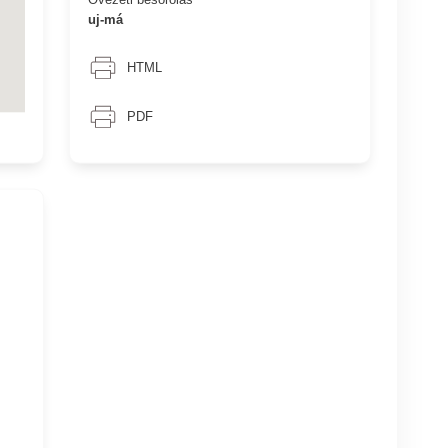
uj-má
HTML
PDF