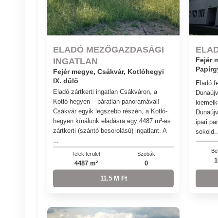
ELADÓ MEZŐGAZDASÁGI
ELAD
INGATLAN
Fejér 
Papírg
Fejér megye, Csákvár, Kotlóhegyi
IX. dűlő
Eladó fe
Eladó zártkerti ingatlan Csákváron, a
Dunaújv
Kotló-hegyen – páratlan panorámával!
kiemelk
Csákvár egyik legszebb részén, a Kotló-
Dunaújvá
hegyen kínálunk eladásra egy 4487 m²-es
ipari pa
zártkerti (szántó besorolású) ingatlant. A
sokold..
...
Bel
Telek terület
Szobák
1
4487 m²
0
11.5 M Ft