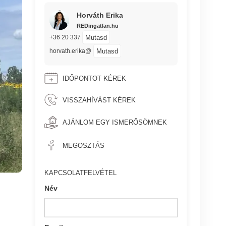
Horváth Erika
REDingatlan.hu
Mutasd
+36 20 337
Mutasd
horvath.erika@
IDŐPONTOT KÉREK
VISSZAHÍVÁST KÉREK
AJÁNLOM EGY ISMERŐSÖMNEK
MEGOSZTÁS
KAPCSOLATFELVÉTEL
Név