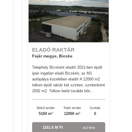
ELADÓ RAKTÁR
Fejér megye, Bicske
Telephely Bicsként eladó! 2021-ben épült
ipari ingatlan eladó Bicskén, az M1
autópálya közelében eladó! A 12000 m2
telken épült raktár két szinten, szintenként
2592 m2. Telken belül további bőv...
Belső terület
Telek terület
Szobák
5184 m²
12000 m²
0
1161.6 M Ft
(3.2 M €)