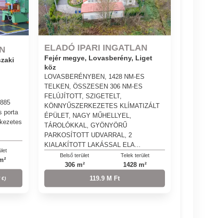
ELADÓ IPARI INGATLAN
AN
Fejér megye, Lovasberény, Liget
zaki
köz
LOVASBERÉNYBEN, 1428 NM-ES
TELKEN, ÖSSZESEN 306 NM-ES
FELÚJÍTOTT, SZIGETELT,
 885
KÖNNYŰSZERKEZETES KLÍMATIZÁLT
 porta
ÉPÜLET, NAGY MŰHELLYEL,
rkezetes
TÁROLÓKKAL, GYÖNYÖRŰ
PARKOSÍTOTT UDVARRAL, 2
KIALAKÍTOTT LAKÁSSAL ELA...
ület
Belső terület
Telek terület
m²
306 m²
1428 m²
119.9 M Ft
 €)