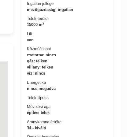
Ingatlan jellege
mezőgazdasági ingatlan
Telek terület
15000 m²
Lift
van
Közműállapot
csatorna: nincs
gáz: telken
villany: telken
víz: nincs
Energetika
nincs megadva
Telek típusa
Művelési ága
építési telek
Aranykorona értéke
34 - kiváló
Övezeti besorolás