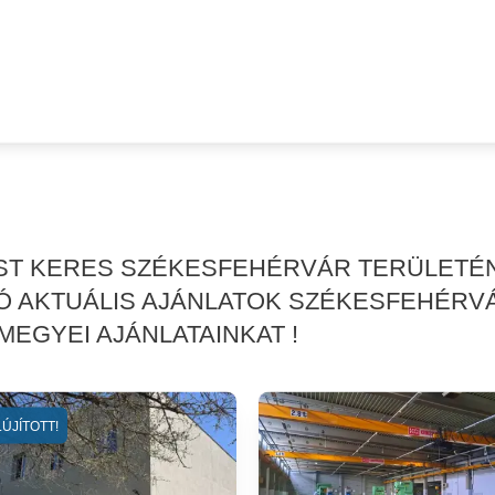
ÉST KERES SZÉKESFEHÉRVÁR TERÜLETÉ
Ó AKTUÁLIS AJÁNLATOK SZÉKESFEHÉRV
MEGYEI AJÁNLATAINKAT !
ÚJÍTOTT!