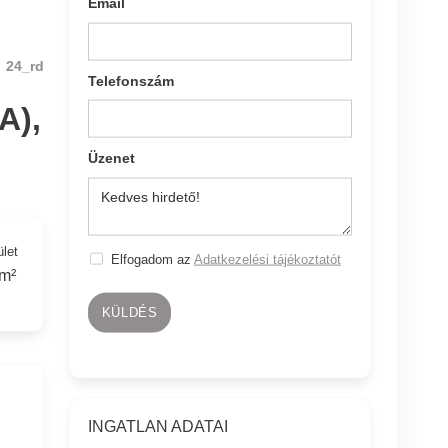
Email
24_rd
Telefonszám
A),
Üzenet
ület
Elfogadom az
Adatkezelési tájékoztatót
m²
KÜLDÉS
INGATLAN ADATAI