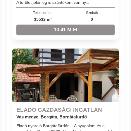
A terület jelenleg is szántóként van ny...
Telek terület
Szobák
35532 m²
0
10.41 M Ft
ELADÓ GAZDASÁGI INGATLAN
Vas megye, Borgáta, Borgátafürdő
Eladó nyaraló Borgátafürdőn – A nyugalom és a