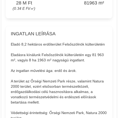
28 M Ft
81963 m²
(0.34 E Ft/㎡)
INGATLAN LEÍRÁSA
Eladó 8,2 hektáros erdőterület Felsőszölnök külterületén
Eladásra kínálunk Felsőszölnök külterületén egy 81 963
m², vagyis 8 ha 1963 m² nagyságú ingatlant.
Az ingatlan művelési ága: erdő és árok.
A terület az Őrségi Nemzeti Park része, valamint Natura
2000 terület, ezért elsősorban természetközeli,
erdőgazdálkodási célú hasznosításra alkalmas, a
vonatkozó természetvédelmi és erdészeti előírások
betartása mellett.
Védettségi érintettség: Őrségi Nemzeti Park, Natura 2000
terület