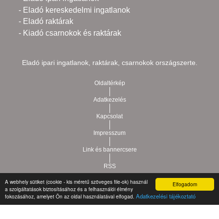
- Eladó kereskedelmi ingatlanok
- Eladó raktárak
- Kiadó csarnokok és raktárak
Eladó ipari ingatlanok, raktárak, csarnokok országszerte.
Oldaltérkép
Adatkezelés
Kapcsolat
Impresszum
Link és bannercsere
RSS
A webhely sütiket (cookie - kis méretű szöveges file-ok) használ
Elfogadom
a szolgáltatások biztosításához és a felhasználói élmény
Vár-Köz Kft. - Ingatlan nyilvántartó, ügyviteli és
Copyright © 2021.
Adatkezelési tájékoztató
fokozásához, amelyet Ön az oldal használatával elfogad.
adminisztrációs szoftver