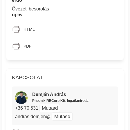
erdő
Övezeti besorolás
uj-ev
HTML
PDF
KAPCSOLAT
Demjén András
Phoenix RECorp Kft. Ingatlaniroda
Mutasd
+36 70 531
Mutasd
andras.demjen@