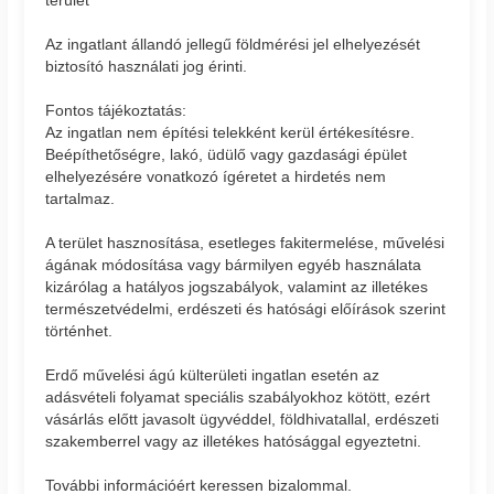
Az ingatlant állandó jellegű földmérési jel elhelyezését
biztosító használati jog érinti.
Fontos tájékoztatás:
Az ingatlan nem építési telekként kerül értékesítésre.
Beépíthetőségre, lakó, üdülő vagy gazdasági épület
elhelyezésére vonatkozó ígéretet a hirdetés nem
tartalmaz.
A terület hasznosítása, esetleges fakitermelése, művelési
ágának módosítása vagy bármilyen egyéb használata
kizárólag a hatályos jogszabályok, valamint az illetékes
természetvédelmi, erdészeti és hatósági előírások szerint
történhet.
Erdő művelési ágú külterületi ingatlan esetén az
adásvételi folyamat speciális szabályokhoz kötött, ezért
vásárlás előtt javasolt ügyvéddel, földhivatallal, erdészeti
szakemberrel vagy az illetékes hatósággal egyeztetni.
További információért keressen bizalommal.