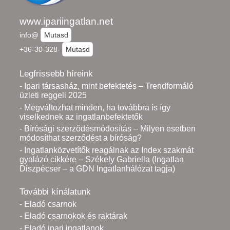
www.ipariingatlan.net
info@
Mutasd
+36-30-328-
Mutasd
Legfrissebb híreink
- Ipari társasház, mint befektetés – Trendformáló
üzleti reggeli 2025
- Megváltozhat minden, ha továbbra is így
viselkednek az ingatlanbefektetők
- Bírósági szerződésmódosítás – Milyen esetben
módosíthat szerződést a bíróság?
- Ingatlanközvetítők reagálnak az Index szakmát
gyalázó cikkére – Székely Gabriella (Ingatlan
Diszpécser – a GDN Ingatlanhálózat tagja)
További kínálatunk
- Eladó csarnok
- Eladó csarnokok és raktárak
- Eladó ipari ingatlanok