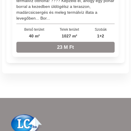
termálvíz otthona! ???? Képzeld el, ahogy egy pohár
borral a kezedben üldögélsz a teraszon,
madárcsicsergés és meleg termálvíz illata a
levegőben... Bor...
Belső terület
Telek terület
Szobák
40 m²
1027 m²
1+2
23 M Ft