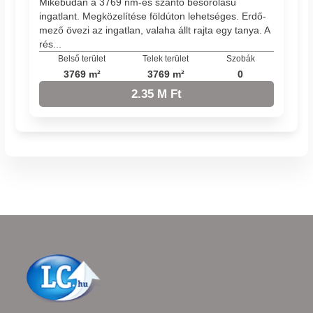
Mikebudán a 3769 nm-es szántó besorolású
ingatlant. Megközelítése földúton lehetséges. Erdő-
mező övezi az ingatlan, valaha állt rajta egy tanya. A
rés...
Belső terület
Telek terület
Szobák
3769 m²
3769 m²
0
2.35 M Ft