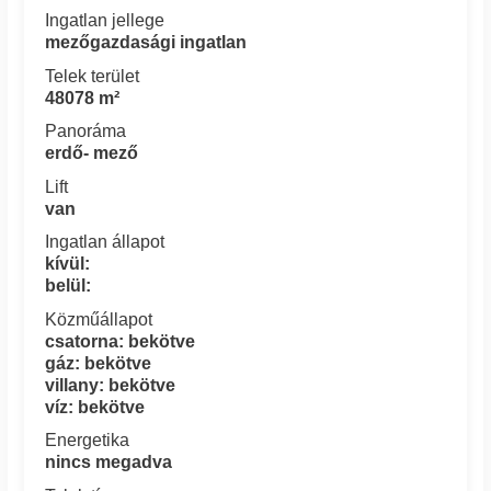
Ingatlan jellege
mezőgazdasági ingatlan
Telek terület
48078 m²
Panoráma
erdő- mező
Lift
van
Ingatlan állapot
kívül:
belül:
Közműállapot
csatorna: bekötve
gáz: bekötve
villany: bekötve
víz: bekötve
Energetika
nincs megadva