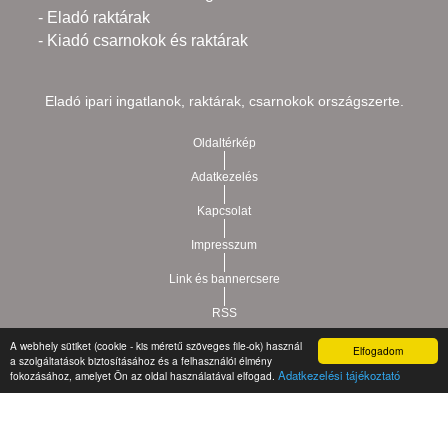
- Eladó raktárak
- Kiadó csarnokok és raktárak
Eladó ipari ingatlanok, raktárak, csarnokok országszerte.
Oldaltérkép
Adatkezelés
Kapcsolat
Impresszum
Link és bannercsere
RSS
A webhely sütiket (cookie - kis méretű szöveges file-ok) használ
Elfogadom
Vár-Köz Kft. - Ingatlan nyilvántartó, ügyviteli és
a szolgáltatások biztosításához és a felhasználói élmény
Copyright © 2021.
Adatkezelési tájékoztató
fokozásához, amelyet Ön az oldal használatával elfogad.
adminisztrációs szoftver