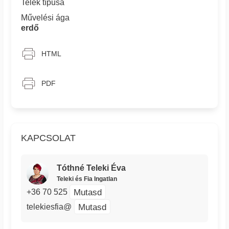
Telek típusa
Művelési ága
erdő
HTML
PDF
KAPCSOLAT
Tóthné Teleki Éva
Teleki és Fia Ingatlan
Mutasd
+36 70 525
Mutasd
telekiesfia@