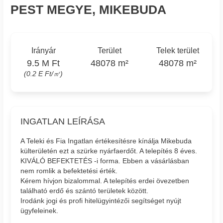
PEST MEGYE, MIKEBUDA
Irányár
Terület
Telek terület
9.5 M Ft
48078 m²
48078 m²
(0.2 E Ft/㎡)
INGATLAN LEÍRÁSA
A Teleki és Fia Ingatlan értékesítésre kínálja Mikebuda
külterületén ezt a szürke nyárfaerdőt. A telepítés 8 éves.
KIVÁLÓ BEFEKTETÉS -i forma. Ebben a vásárlásban
nem romlik a befektetési érték.
Kérem hívjon bizalommal. A telepítés erdei övezetben
található erdő és szántó területek között.
Irodánk jogi és profi hitelügyintézői segítséget nyújt
ügyfeleinek.