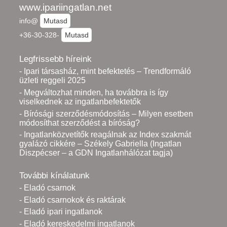
www.ipariingatlan.net
info@
Mutasd
+36-30-328-
Mutasd
Legfrissebb híreink
- Ipari társasház, mint befektetés – Trendformáló
üzleti reggeli 2025
- Megváltozhat minden, ha továbbra is így
viselkednek az ingatlanbefektetők
- Bírósági szerződésmódosítás – Milyen esetben
módosíthat szerződést a bíróság?
- Ingatlanközvetítők reagálnak az Index szakmát
gyalázó cikkére – Székely Gabriella (Ingatlan
Diszpécser – a GDN Ingatlanhálózat tagja)
További kínálatunk
- Eladó csarnok
- Eladó csarnokok és raktárak
- Eladó ipari ingatlanok
- Eladó kereskedelmi ingatlanok