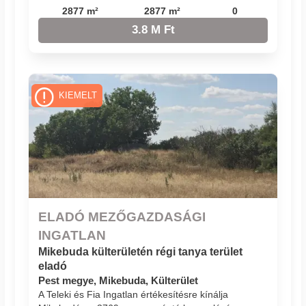
2877 m²
2877 m²
0
3.8 M Ft
KIEMELT
ELADÓ MEZŐGAZDASÁGI
INGATLAN
Mikebuda külterületén régi tanya terület
eladó
Pest megye, Mikebuda, Külterület
A Teleki és Fia Ingatlan értékesítésre kínálja