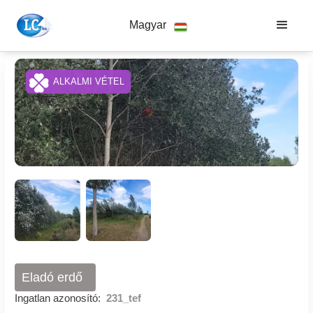
Magyar
ALKALMI VÉTEL
Eladó erdő
Ingatlan azonosító:
231_tef