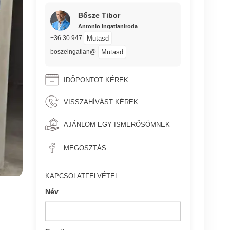
Bősze Tibor
Antonio Ingatlaniroda
Mutasd
+36 30 947
Mutasd
boszeingatlan@
IDŐPONTOT KÉREK
VISSZAHÍVÁST KÉREK
AJÁNLOM EGY ISMERŐSÖMNEK
MEGOSZTÁS
KAPCSOLATFELVÉTEL
Név