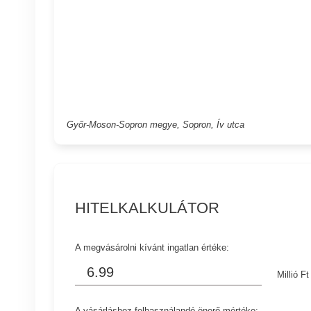
Győr-Moson-Sopron megye, Sopron, Ív utca
HITELKALKULÁTOR
A megvásárolni kívánt ingatlan értéke:
Millió Ft
A vásárláshoz felhasználandó önerő mértéke: