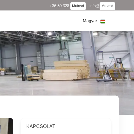
+36-30-328-
info@
Mutasd
Mutasd
Magyar
KAPCSOLAT