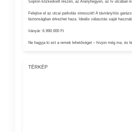
Sopron közkedvelt részén, az Aranyhegyen, az Ív utcában k
Felejtse el az utcai parkolás stresszét! A távirányítós gará
biztonságban érkezhet haza. Ideális választás saját használa
Irányár: 6.990.000 Ft
Ne hagyja ki ezt a remek lehetőséget – hívjon még ma, és b
TÉRKÉP