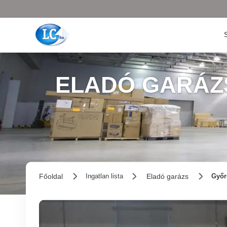
ELADÓ GARÁZ
Főoldal
Eladó garázs
Ingatlan lista
Győr