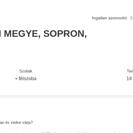
Ingatlan azonosító:
1
 MEGYE, SOPRON,
Szobák
Ter
+ félszoba
14
ban és védve várja?