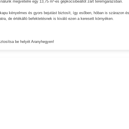
ínálunk megvételre egy 13,75 m²-es gépkocsibeállót zárt teremgarázsban.
zskapu kényelmes és gyors bejutást biztosít, így esőben, hóban is szárazon é
tra, de értékálló befektetésnek is kiváló ezen a keresett környéken.
iztosítsa be helyét Aranyhegyen!