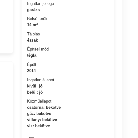
Ingatlan jellege
garázs
s
Belső terület
14 m²
Tájolás
észak
Építési mód
tégla
Épült
2014
Ingatlan állapot
kívül: jó
belül: jó
Közműállapot
csatorna: bekötve
gáz: bekötve
villany: bekötve
víz: bekötve