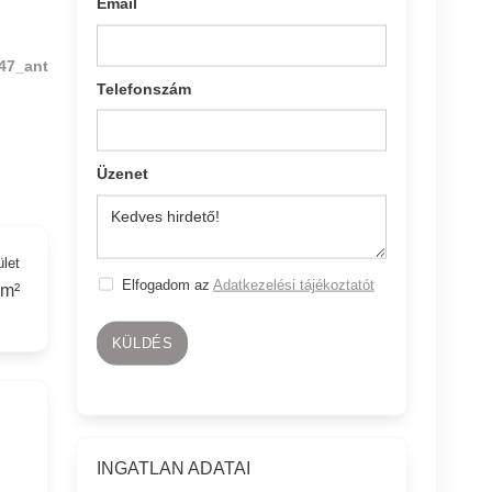
Email
47_ant
Telefonszám
Üzenet
ület
Elfogadom az
Adatkezelési tájékoztatót
 m²
KÜLDÉS
INGATLAN ADATAI