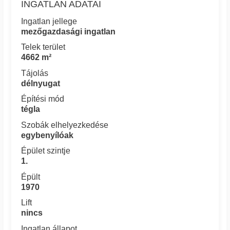
INGATLAN ADATAI
Ingatlan jellege
mezőgazdasági ingatlan
Telek terület
4662 m²
Tájolás
délnyugat
Építési mód
tégla
Szobák elhelyezkedése
egybenyílóak
Épület szintje
1.
Épült
1970
Lift
nincs
Ingatlan állapot