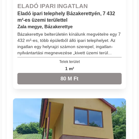
ELADÓ IPARI INGATLAN
Eladó ipari telephely Bázakerettyén, 7 432
m²-es üzemi területtel
Zala megye, Bázakerettye
Bázakerettye belterületén kínálunk megvételre egy 7
432 m²-es, több épületből álló ipari telephelyet. Az
ingatlan egy helyrajzi számon szerepel, ingatlan-
nyilvántartási megnevezése „kivett üzemi terül...
Telek terület
1 m²
80 M Ft