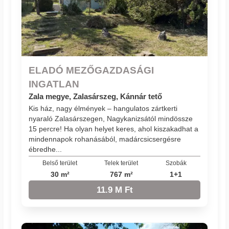
ELADÓ MEZŐGAZDASÁGI
INGATLAN
Zala megye, Zalasárszeg, Kánnár tető
Kis ház, nagy élmények – hangulatos zártkerti
nyaraló Zalasárszegen, Nagykanizsától mindössze
15 percre! Ha olyan helyet keres, ahol kiszakadhat a
mindennapok rohanásából, madárcsicsergésre
ébredhe...
Belső terület
Telek terület
Szobák
30 m²
767 m²
1+1
11.9 M Ft