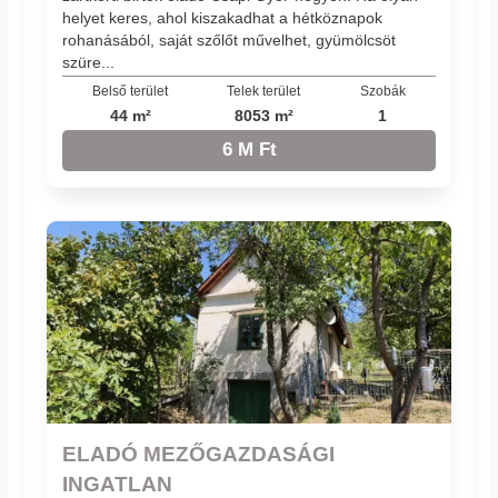
helyet keres, ahol kiszakadhat a hétköznapok
rohanásából, saját szőlőt művelhet, gyümölcsöt
szüre...
Belső terület
Telek terület
Szobák
44 m²
8053 m²
1
6 M Ft
ELADÓ MEZŐGAZDASÁGI
INGATLAN