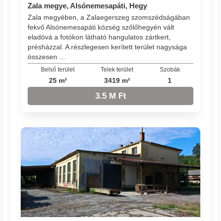
Zala megye, Alsónemesapáti, Hegy
Zala megyében, a Zalaegerszeg szomszédságában
fekvő Alsónemesapáti község szőlőhegyén vált
eladóvá a fotókon látható hangulatos zártkert,
présházzal. A részlegesen kerített terület nagysága
összesen ...
Belső terület
Telek terület
Szobák
25 m²
3419 m²
1
3.5 M Ft