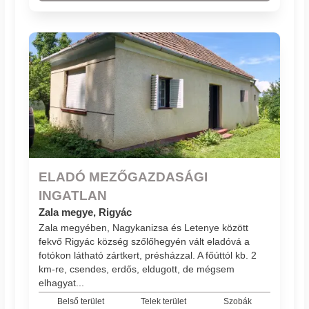
ELADÓ MEZŐGAZDASÁGI
INGATLAN
Zala megye, Rigyác
Zala megyében, Nagykanizsa és Letenye között
fekvő Rigyác község szőlőhegyén vált eladóvá a
fotókon látható zártkert, présházzal. A főúttól kb. 2
km-re, csendes, erdős, eldugott, de mégsem
elhagyat...
Belső terület
Telek terület
Szobák