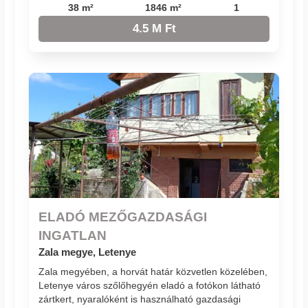
38 m²
1846 m²
1
4.5 M Ft
ELADÓ MEZŐGAZDASÁGI
INGATLAN
Zala megye, Letenye
Zala megyében, a horvát határ közvetlen közelében,
Letenye város szőlőhegyén eladó a fotókon látható
zártkert, nyaralóként is használható gazdasági