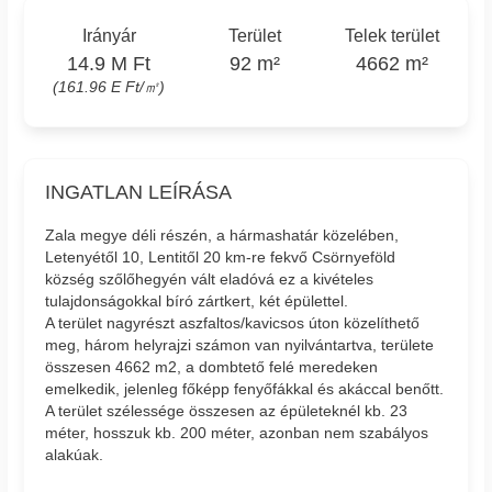
Irányár
Terület
Telek terület
14.9 M Ft
92 m²
4662 m²
(161.96 E Ft/㎡)
INGATLAN LEÍRÁSA
Zala megye déli részén, a hármashatár közelében,
Letenyétől 10, Lentitől 20 km-re fekvő Csörnyeföld
község szőlőhegyén vált eladóvá ez a kivételes
tulajdonságokkal bíró zártkert, két épülettel.
A terület nagyrészt aszfaltos/kavicsos úton közelíthető
meg, három helyrajzi számon van nyilvántartva, területe
összesen 4662 m2, a dombtető felé meredeken
emelkedik, jelenleg főképp fenyőfákkal és akáccal benőtt.
A terület szélessége összesen az épületeknél kb. 23
méter, hosszuk kb. 200 méter, azonban nem szabályos
alakúak.