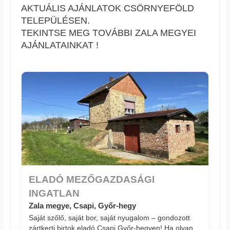
AKTUÁLIS AJÁNLATOK CSÖRNYEFÖLD
TELEPÜLÉSEN.
TEKINTSE MEG TOVÁBBI ZALA MEGYEI
AJÁNLATAINKAT !
ELADÓ MEZŐGAZDASÁGI
INGATLAN
Zala megye, Csapi, Győr-hegy
Saját szőlő, saját bor, saját nyugalom – gondozott
zártkerti birtok eladó Csapi Győr-hegyen! Ha olyan