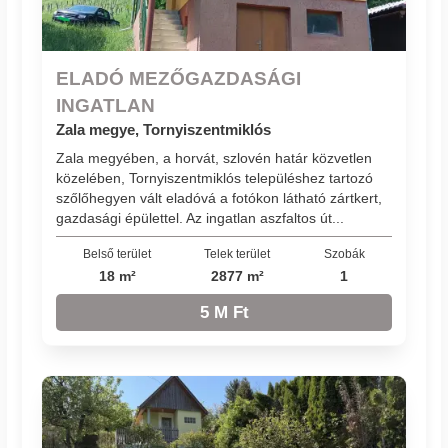
ELADÓ MEZŐGAZDASÁGI
INGATLAN
Zala megye, Tornyiszentmiklós
Zala megyében, a horvát, szlovén határ közvetlen
közelében, Tornyiszentmiklós településhez tartozó
szőlőhegyen vált eladóvá a fotókon látható zártkert,
gazdasági épülettel. Az ingatlan aszfaltos út...
Belső terület
Telek terület
Szobák
18 m²
2877 m²
1
5 M Ft