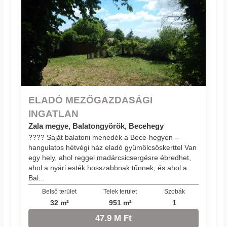
ELADÓ MEZŐGAZDASÁGI
INGATLAN
Zala megye, Balatongyörök, Becehegy
???? Saját balatoni menedék a Bece-hegyen –
hangulatos hétvégi ház eladó gyümölcsöskerttel Van
egy hely, ahol reggel madárcsicsergésre ébredhet,
ahol a nyári esték hosszabbnak tűnnek, és ahol a
Bal...
Belső terület
Telek terület
Szobák
32 m²
951 m²
1
47.9 M Ft