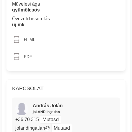
Művelési ága
gyümölcsös
Övezeti besorolás
uj-mk
HTML
PDF
KAPCSOLAT
András Jolán
joLAND Ingatlan
Mutasd
+36 70 315
Mutasd
jolandingatlan@