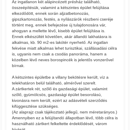
Az ingatlanon két alápincézett présház található,
összeépítésük, valamint a kétszintes épület felújítása
elkezdődött, ennek során aljzatbetonozás,
gipszkartonozás, festés, a nyílászárók részbeni cseréje
történt meg, ennek befejezése új tulajdonosára vár,
ahogyan a mellette lévő, kisebb épület felújítása is.
Ennek elkészültét követően, akár állandó lakhatásra is
alkalmas, kb. 90 m2-es lakótér nyerhető. Az ingatlan
fekvése miatt alkalmas lehet turisztikai, szállásadási célra
is, ugyanis nem csak a csodás panoráma, hanem a
közelben lévő neves borospincék is jelentős vonzerővel
bírnak.
A kétszintes épületbe a villany bekötésre került, víz a
telekhatáron belül található, almérővel szerelt.
A zártkertek rét, szőlő és gazdasági épület, valamint
szőlő, gyümölcsös, gazdasági épület besorolású,
kivonásra nem került, ezért az adásvételi szerződés
kifüggesztése szükséges.
(Az alaprajz csak tájékoztató jellegű, nem méretarányos.)
Amennyiben ez a felújítandó állapotban lévő, több célra is
használható zártkert felkeltette érdeklődését, várom
hívását.