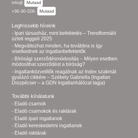
info@
Mutasd
+36-30-328-
Mutasd
Legfrissebb híreink
- Ipari társasház, mint befektetés – Trendformáló
üzleti reggeli 2025
- Megváltozhat minden, ha továbbra is így
viselkednek az ingatlanbefektetők
- Bírósági szerződésmódosítás – Milyen esetben
módosíthat szerződést a bíróság?
- Ingatlanközvetítők reagálnak az Index szakmát
gyalázó cikkére – Székely Gabriella (Ingatlan
Diszpécser – a GDN Ingatlanhálózat tagja)
További kínálatunk
- Eladó csarnok
- Eladó csarnokok és raktárak
- Eladó ipari ingatlanok
- Eladó kereskedelmi ingatlanok
- Eladó raktárak