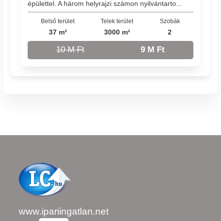
épülettel. A három helyrajzi számon nyilvántarto...
Belső terület
Telek terület
Szobák
37 m²
3000 m²
2
10 M Ft
9 M Ft
www.ipariingatlan.net