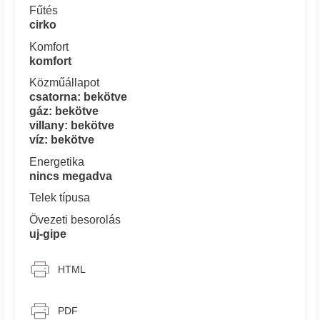
Fűtés
cirko
Komfort
komfort
Közműállapot
csatorna: bekötve
gáz: bekötve
villany: bekötve
víz: bekötve
Energetika
nincs megadva
Telek típusa
Övezeti besorolás
uj-gipe
HTML
PDF