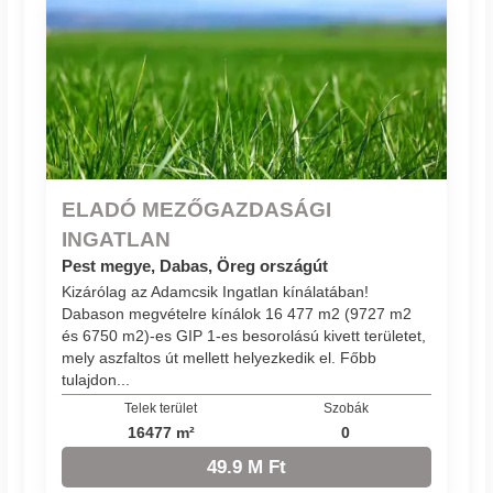
ELADÓ MEZŐGAZDASÁGI
INGATLAN
Pest megye, Dabas, Öreg országút
Kizárólag az Adamcsik Ingatlan kínálatában!
Dabason megvételre kínálok 16 477 m2 (9727 m2
és 6750 m2)-es GIP 1-es besorolású kivett területet,
mely aszfaltos út mellett helyezkedik el. Főbb
tulajdon...
Telek terület
Szobák
16477 m²
0
49.9 M Ft