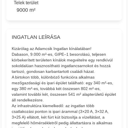
Telek terület
9000 m²
INGATLAN LEÍRÁSA
Kizárólag az Adamcsik Ingatlan kínálatában!
Dabason, 9.000 m²-es, GIPE–1 besorolású, teljesen
körbekerített területen kínálok megvételre egy rendkívül
sokoldalúan hasznosítható ingatlancsarnokot és hozzá
tartozó, gondosan karbantartott családi házat.
A birtokon több, különböző funkcióra alkalmas
mezőgazdasági és ipari épület található: egy 340 m²-es,
egy 380 m²-es, továbbá két összesen 802 m²-es,
valamint további két, összesen 541 m² alapterületű épület
áll rendelkezésre.
Az infrastruktúra kiemelkedő: az ingatlan több
csatlakozási ponton is ipari árammal (3×20 A, 3×32 A,
3×25 A) ellátott, két fúrt kút biztosítja a vízellátást, a
megfelelő hőmérsékletről pedig állattartásra is alkalmas