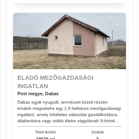
ELADÓ MEZŐGAZDASÁGI
INGATLAN
Pest megye, Dabas
Dabas egyik nyugodt, természet közeli részén
kínálok megvételre egy 1,9 hektáros mezőgazdasági
ingatlant, amely tökéletes választás gazdálkodásra,
állattartásra vagy vidéki életre vágyóknak! A birtok...
Telek terület
Szobák
19670 m²
2