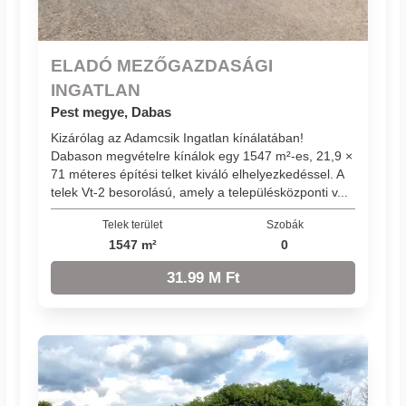
ELADÓ MEZŐGAZDASÁGI
INGATLAN
Pest megye, Dabas
Kizárólag az Adamcsik Ingatlan kínálatában!
Dabason megvételre kínálok egy 1547 m²-es, 21,9 ×
71 méteres építési telket kiváló elhelyezkedéssel. A
telek Vt-2 besorolású, amely a településközponti v...
Telek terület
Szobák
1547 m²
0
31.99 M Ft