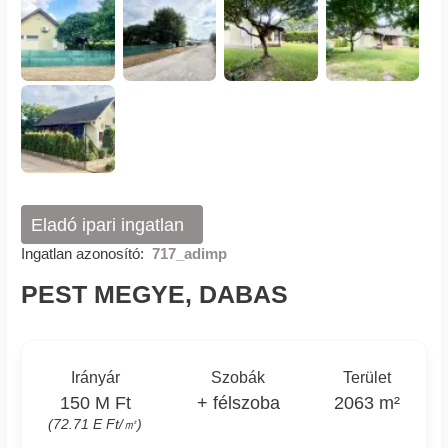
Eladó ipari ingatlan
Ingatlan azonosító:
717_adimp
PEST MEGYE, DABAS
Irányár
Szobák
Terület
150 M Ft
+ félszoba
2063 m²
(72.71 E Ft/㎡)