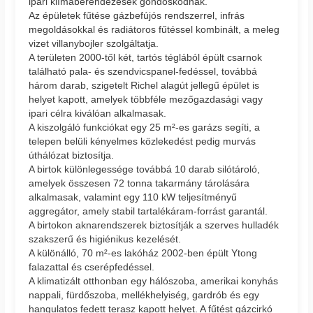
ipari klímaberendezések gondoskodnak.
Az épületek fűtése gázbefújós rendszerrel, infrás
megoldásokkal és radiátoros fűtéssel kombinált, a meleg
vizet villanybojler szolgáltatja.
A területen 2000-től két, tartós téglából épült csarnok
található pala- és szendvicspanel-fedéssel, továbbá
három darab, szigetelt Richel alagút jellegű épület is
helyet kapott, amelyek többféle mezőgazdasági vagy
ipari célra kiválóan alkalmasak.
A kiszolgáló funkciókat egy 25 m²-es garázs segíti, a
telepen belüli kényelmes közlekedést pedig murvás
úthálózat biztosítja.
A birtok különlegessége továbbá 10 darab silótároló,
amelyek összesen 72 tonna takarmány tárolására
alkalmasak, valamint egy 110 kW teljesítményű
aggregátor, amely stabil tartalékáram-forrást garantál.
A birtokon aknarendszerek biztosítják a szerves hulladék
szakszerű és higiénikus kezelését.
A különálló, 70 m²-es lakóház 2002-ben épült Ytong
falazattal és cserépfedéssel.
A klimatizált otthonban egy hálószoba, amerikai konyhás
nappali, fürdőszoba, mellékhelyiség, gardrób és egy
hangulatos fedett terasz kapott helyet. A fűtést gázcirkó