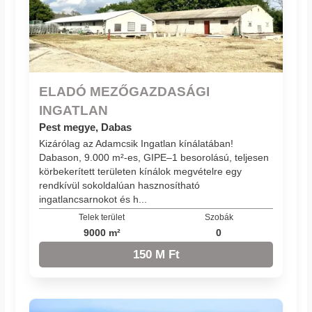
ELADÓ MEZŐGAZDASÁGI
INGATLAN
Pest megye, Dabas
Kizárólag az Adamcsik Ingatlan kínálatában!
Dabason, 9.000 m²-es, GIPE–1 besorolású, teljesen
körbekerített területen kínálok megvételre egy
rendkívül sokoldalúan hasznosítható
ingatlancsarnokot és h...
Telek terület
Szobák
9000 m²
0
150 M Ft