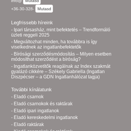
info@
Mutasd
+36-30-328-
Mutasd
Legfrissebb híreink
- Ipari társasház, mint befektetés – Trendformáló
üzleti reggeli 2025
- Megváltozhat minden, ha továbbra is így
viselkednek az ingatlanbefektetők
- Bírósági szerződésmódosítás – Milyen esetben
módosíthat szerződést a bíróság?
- Ingatlanközvetítők reagálnak az Index szakmát
gyalázó cikkére – Székely Gabriella (Ingatlan
Diszpécser – a GDN Ingatlanhálózat tagja)
További kínálatunk
- Eladó csarnok
- Eladó csarnokok és raktárak
- Eladó ipari ingatlanok
- Eladó kereskedelmi ingatlanok
- Eladó raktárak