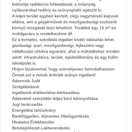
biztosítja radiátoros hőleadással, a műanyag
nyílászárókat redőny és szúnyogháló egészíti ki.
A teljes terület egyben kerített, négy nagyméretű kapuval
ellátva, ami a gépjárművek és mezőgazdasági eszközök
könnyű mozgását teszi lehetővé. Továbbá egy 15 m²-es
mobilgarázs is rendelkezésre áll.
Ez a komplex, sokoldalú ingatlan kiváló választás lehet
gazdasági, ipari, mezőgazdasági, fejlesztési vagy
vállalkozási célokra egyaránt, ahol a működéshez minden
adott: infrastruktúra, terület, épületállomány és egy külön
lakóépület is.
Hívjon bizalommal, hogy személyesen bemutathassam
Önnek ezt a remek ár/érték arányú ingatlant!
Adamcsik Judit
Szolgáltatások:
Ingatlanok értékesítése-bérbeadása
Adásvételi szerződés teljes körű lebonyolítása
Jogi tanácsadás
Energetikai tanúsítvány
Bankfüggetlen, díjmentes Hitelügyintézés
Hivatalos Értékbecslés
Belsőépítészet-Lakberendezés