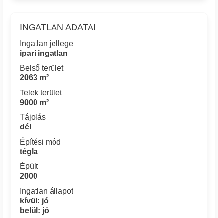
INGATLAN ADATAI
Ingatlan jellege
ipari ingatlan
Belső terület
2063 m²
Telek terület
9000 m²
Tájolás
dél
Építési mód
tégla
Épült
2000
Ingatlan állapot
kívül: jó
belül: jó