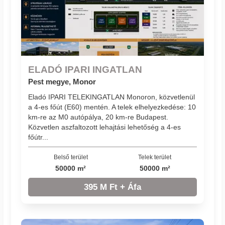
ELADÓ IPARI INGATLAN
Pest megye, Monor
Eladó IPARI TELEKINGATLAN Monoron, közvetlenül
a 4-es főút (E60) mentén. A telek elhelyezkedése: 10
km-re az M0 autópálya, 20 km-re Budapest.
Közvetlen aszfaltozott lehajtási lehetőség a 4-es
főútr...
Belső terület
Telek terület
50000 m²
50000 m²
395 M Ft + Áfa