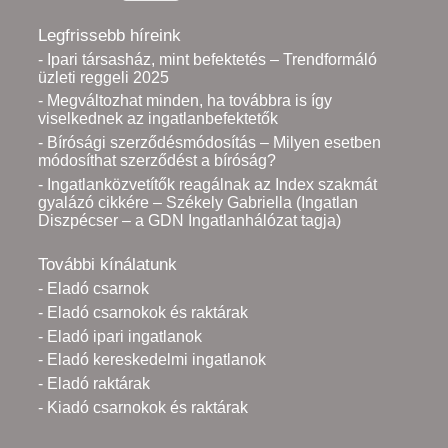
Legfrissebb híreink
- Ipari társasház, mint befektetés – Trendformáló
üzleti reggeli 2025
- Megváltozhat minden, ha továbbra is így
viselkednek az ingatlanbefektetők
- Bírósági szerződésmódosítás – Milyen esetben
módosíthat szerződést a bíróság?
- Ingatlanközvetítők reagálnak az Index szakmát
gyalázó cikkére – Székely Gabriella (Ingatlan
Diszpécser – a GDN Ingatlanhálózat tagja)
További kínálatunk
- Eladó csarnok
- Eladó csarnokok és raktárak
- Eladó ipari ingatlanok
- Eladó kereskedelmi ingatlanok
- Eladó raktárak
- Kiadó csarnokok és raktárak