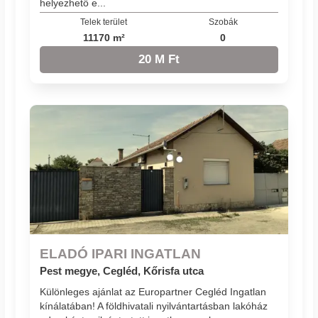
helyezhető e...
Telek terület
Szobák
11170 m²
0
20 M Ft
ELADÓ IPARI INGATLAN
Pest megye, Cegléd, Kőrisfa utca
Különleges ajánlat az Europartner Cegléd Ingatlan
kínálatában! A földhivatali nyilvántartásban lakóház