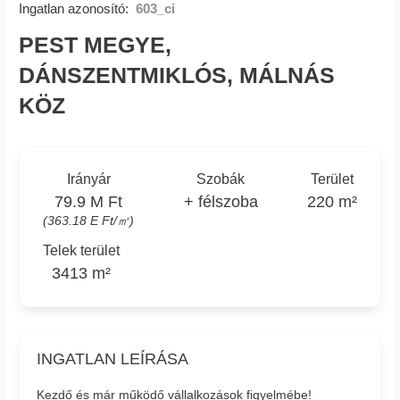
Ingatlan azonosító:
603_ci
PEST MEGYE,
DÁNSZENTMIKLÓS, MÁLNÁS
KÖZ
Irányár
Szobák
Terület
79.9 M Ft
+ félszoba
220 m²
(363.18 E Ft/㎡)
Telek terület
3413 m²
INGATLAN LEÍRÁSA
Kezdő és már működő vállalkozások figyelmébe!