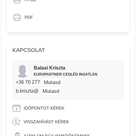
PDF
KAPCSOLAT
Balasi Kriszta
EUROPARTNER CEGLÉD INGATLAN
Mutasd
+36 70 277
Mutasd
b.kriszta@
IDŐPONTOT KÉREK
VISSZAHÍVÁST KÉREK
AJÁNLOM EGY ISMERŐSÖMNEK