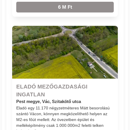
6 M Ft
ELADÓ MEZŐGAZDASÁGI
INGATLAN
Pest megye, Vác, Szitakötő utca
Eladó egy 11.170 négyzetméteres Mátt besorolású
szántó Vácon, könnyen megközelíthető helyen az
M2-es főút mellett. Az övezetben épület és
melléképítmény csak 1.000.000m2 feletti telken