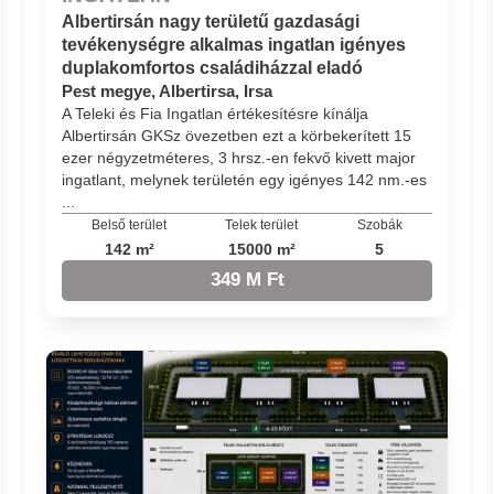
Albertirsán nagy területű gazdasági
tevékenységre alkalmas ingatlan igényes
duplakomfortos családiházzal eladó
Pest megye, Albertirsa, Irsa
A Teleki és Fia Ingatlan értékesítésre kínálja
Albertirsán GKSz övezetben ezt a körbekerített 15
ezer négyzetméteres, 3 hrsz.-en fekvő kivett major
ingatlant, melynek területén egy igényes 142 nm.-es
...
Belső terület
Telek terület
Szobák
142 m²
15000 m²
5
349 M Ft