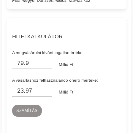
Pest megye, Dánszentmiklós, Málnás köz
HITELKALKULÁTOR
A megvásárolni kívánt ingatlan értéke:
Millió Ft
A vásárláshoz felhasználandó önerő mértéke:
Millió Ft
SZÁMÍTÁS