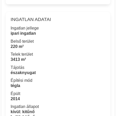
INGATLAN ADATAI
Ingatlan jellege
ipari ingatlan
Belső terület
220 m²
Telek terület
3413 m²
Tájolás
északnyugat
Építési mód
tégla
Épült
2014
Ingatlan állapot
kívül: kitűnő