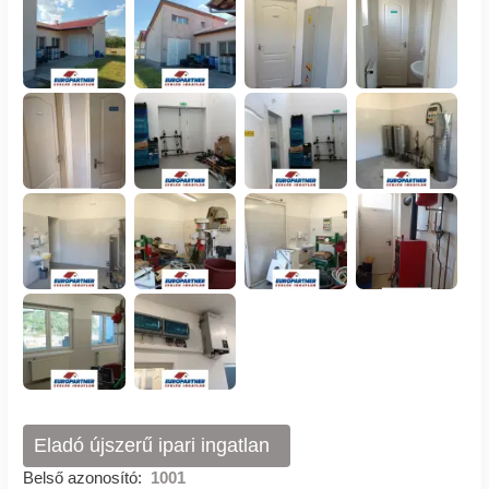
Eladó újszerű ipari ingatlan
Belső azonosító:
1001