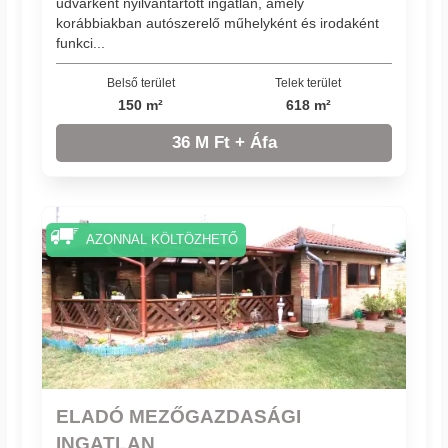
udvarként nyilvántartott ingatlan, amely
korábbiakban autószerelő műhelyként és irodaként
funkci...
Belső terület
Telek terület
150 m²
618 m²
36 M Ft + Áfa
AZONNAL KÖLTÖZHETŐ
ELADÓ MEZŐGAZDASÁGI
INGATLAN