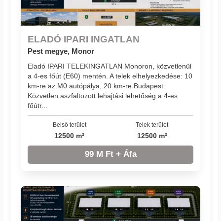
ELADÓ IPARI INGATLAN
Pest megye, Monor
Eladó IPARI TELEKINGATLAN Monoron, közvetlenül
a 4-es főút (E60) mentén. A telek elhelyezkedése: 10
km-re az M0 autópálya, 20 km-re Budapest.
Közvetlen aszfaltozott lehajtási lehetőség a 4-es
főútr...
Belső terület
Telek terület
12500 m²
12500 m²
99 M Ft + Áfa