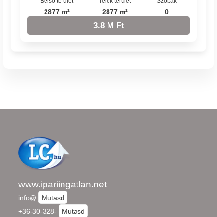
Belső terület
Telek terület
Szobák
2877 m²
2877 m²
0
3.8 M Ft
www.ipariingatlan.net
info@
Mutasd
+36-30-328-
Mutasd