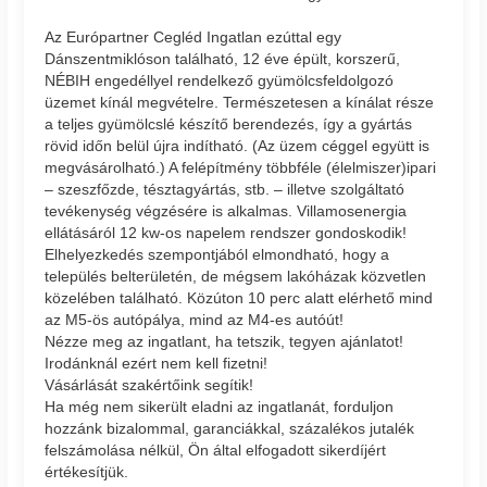
Az Európartner Cegléd Ingatlan ezúttal egy
Dánszentmiklóson található, 12 éve épült, korszerű,
NÉBIH engedéllyel rendelkező gyümölcsfeldolgozó
üzemet kínál megvételre. Természetesen a kínálat része
a teljes gyümölcslé készítő berendezés, így a gyártás
rövid időn belül újra indítható. (Az üzem céggel együtt is
megvásárolható.) A felépítmény többféle (élelmiszer)ipari
– szeszfőzde, tésztagyártás, stb. – illetve szolgáltató
tevékenység végzésére is alkalmas. Villamosenergia
ellátásáról 12 kw-os napelem rendszer gondoskodik!
Elhelyezkedés szempontjából elmondható, hogy a
település belterületén, de mégsem lakóházak közvetlen
közelében található. Közúton 10 perc alatt elérhető mind
az M5-ös autópálya, mind az M4-es autóút!
Nézze meg az ingatlant, ha tetszik, tegyen ajánlatot!
Irodánknál ezért nem kell fizetni!
Vásárlását szakértőink segítik!
Ha még nem sikerült eladni az ingatlanát, forduljon
hozzánk bizalommal, garanciákkal, százalékos jutalék
felszámolása nélkül, Ön által elfogadott sikerdíjért
értékesítjük.