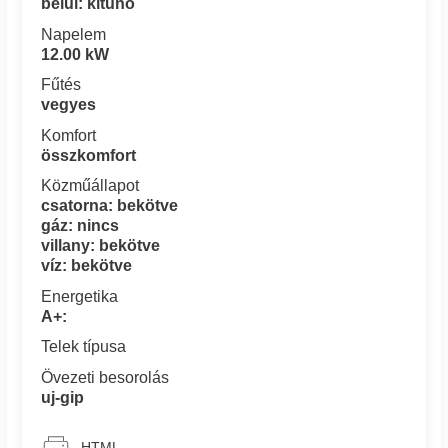
belül: kitűnő
Napelem
12.00 kW
Fűtés
vegyes
Komfort
összkomfort
Közműállapot
csatorna: bekötve
gáz: nincs
villany: bekötve
víz: bekötve
Energetika
A+:
Telek típusa
Övezeti besorolás
uj-gip
HTML