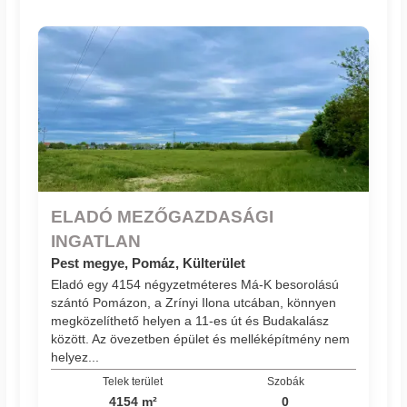
ELADÓ MEZŐGAZDASÁGI
INGATLAN
Pest megye, Pomáz, Külterület
Eladó egy 4154 négyzetméteres Má-K besorolású
szántó Pomázon, a Zrínyi Ilona utcában, könnyen
megközelíthető helyen a 11-es út és Budakalász
között. Az övezetben épület és melléképítmény nem
helyez...
Telek terület
Szobák
4154 m²
0