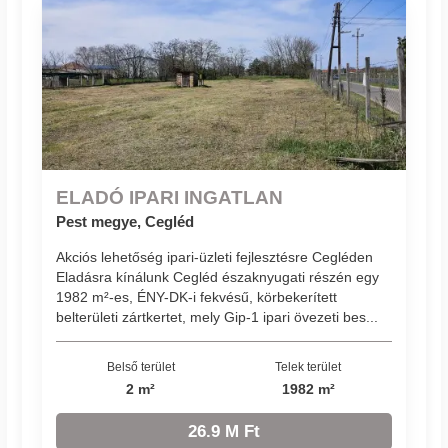
ELADÓ IPARI INGATLAN
Pest megye, Cegléd
Akciós lehetőség ipari-üzleti fejlesztésre Cegléden
Eladásra kínálunk Cegléd északnyugati részén egy
1982 m²-es, ÉNY-DK-i fekvésű, körbekerített
belterületi zártkertet, mely Gip-1 ipari övezeti bes...
Belső terület
Telek terület
2 m²
1982 m²
26.9 M Ft