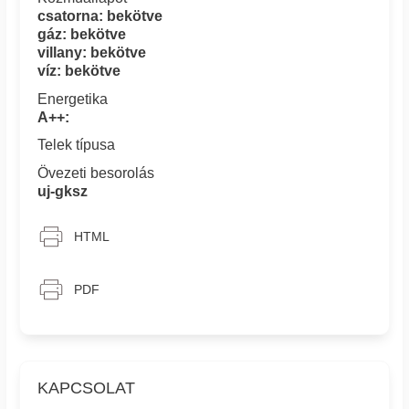
csatorna: bekötve
gáz: bekötve
villany: bekötve
víz: bekötve
Energetika
A++:
Telek típusa
Övezeti besorolás
uj-gksz
HTML
PDF
KAPCSOLAT