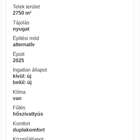
Telek terület
2750 m²
Tájolás
nyugat
Építési mód
alternatív
Épült
2025
Ingatlan állapot
kívül: új
belül: új
Klíma
van
Fűtés
hőszivattyús
Komfort
duplakomfort
Közműállapot