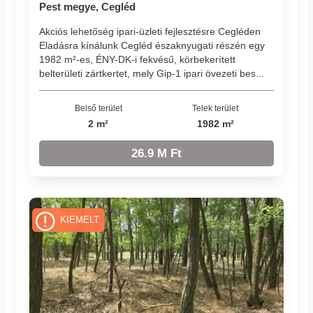
Pest megye, Cegléd
Akciós lehetőség ipari-üzleti fejlesztésre Cegléden
Eladásra kínálunk Cegléd északnyugati részén egy
1982 m²-es, ÉNY-DK-i fekvésű, körbekerített
belterületi zártkertet, mely Gip-1 ipari övezeti bes...
Belső terület
Telek terület
2 m²
1982 m²
26.9 M Ft
KIEMELT