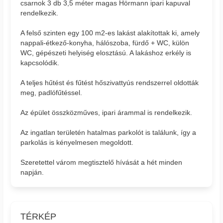
csarnok 3 db 3,5 méter magas Hörmann ipari kapuval
rendelkezik.
A felső szinten egy 100 m2-es lakást alakítottak ki, amely
nappali-étkező-konyha, hálószoba, fürdő + WC, külön
WC, gépészeti helyiség elosztású. A lakáshoz erkély is
kapcsolódik.
A teljes hűtést és fűtést hőszivattyús rendszerrel oldották
meg, padlófűtéssel.
Az épület összközműves, ipari árammal is rendelkezik.
Az ingatlan területén hatalmas parkolót is találunk, így a
parkolás is kényelmesen megoldott.
Szeretettel várom megtisztelő hívását a hét minden
napján.
TÉRKÉP