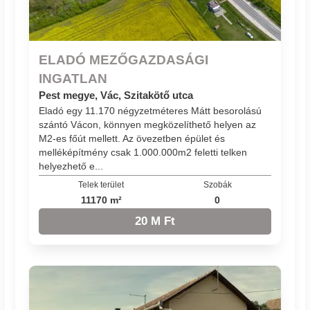
ELADÓ MEZŐGAZDASÁGI
INGATLAN
Pest megye, Vác, Szitakötő utca
Eladó egy 11.170 négyzetméteres Mátt besorolású
szántó Vácon, könnyen megközelíthető helyen az
M2-es főút mellett. Az övezetben épület és
melléképítmény csak 1.000.000m2 feletti telken
helyezhető e...
Telek terület
Szobák
11170 m²
0
20 M Ft