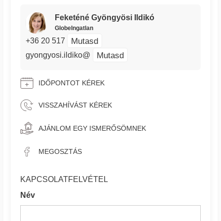
Feketéné Gyöngyösi Ildikó
GlobeIngatlan
Mutasd
+36 20 517
Mutasd
gyongyosi.ildiko@
IDŐPONTOT KÉREK
VISSZAHÍVÁST KÉREK
AJÁNLOM EGY ISMERŐSÖMNEK
MEGOSZTÁS
KAPCSOLATFELVÉTEL
Név