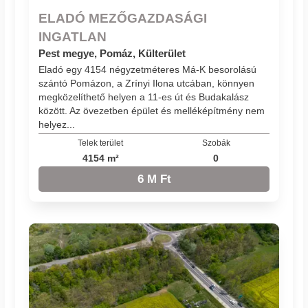
ELADÓ MEZŐGAZDASÁGI
INGATLAN
Pest megye, Pomáz, Külterület
Eladó egy 4154 négyzetméteres Má-K besorolású
szántó Pomázon, a Zrínyi Ilona utcában, könnyen
megközelíthető helyen a 11-es út és Budakalász
között. Az övezetben épület és melléképítmény nem
helyez...
Telek terület
Szobák
4154 m²
0
6 M Ft