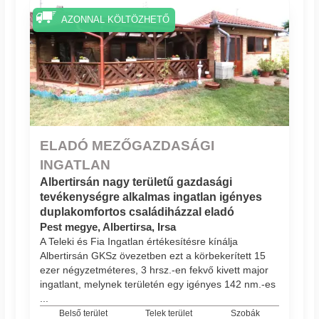
AZONNAL KÖLTÖZHETŐ
ELADÓ MEZŐGAZDASÁGI
INGATLAN
Albertirsán nagy területű gazdasági
tevékenységre alkalmas ingatlan igényes
duplakomfortos családiházzal eladó
Pest megye, Albertirsa, Irsa
A Teleki és Fia Ingatlan értékesítésre kínálja
Albertirsán GKSz övezetben ezt a körbekerített 15
ezer négyzetméteres, 3 hrsz.-en fekvő kivett major
ingatlant, melynek területén egy igényes 142 nm.-es
...
Belső terület
Telek terület
Szobák