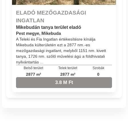
ELADÓ MEZŐGAZDASÁGI
INGATLAN
Mikebudán tanya terület eladó
Pest megye, Mikebuda
A Teleki és Fia Ingatlan értékesítésre kínálja
Mikebuda külterületén ezt a 2877 nm.-es
mezőgazdasági ingatlant, melyből 1151 nm. kivett
tanya, 1726 nm. szőlő művelési ágú a földhivatali
nyilvántartás ...
Belső terület
Telek terület
Szobák
2877 m²
2877 m²
0
3.8 M Ft