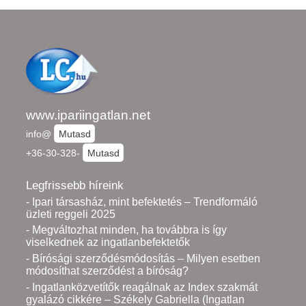
www.ipariingatlan.net
info@
Mutasd
+36-30-328-
Mutasd
Legfrissebb híreink
- Ipari társasház, mint befektetés – Trendformáló
üzleti reggeli 2025
- Megváltozhat minden, ha továbbra is így
viselkednek az ingatlanbefektetők
- Bírósági szerződésmódosítás – Milyen esetben
módosíthat szerződést a bíróság?
- Ingatlanközvetítők reagálnak az Index szakmát
gyalázó cikkére – Székely Gabriella (Ingatlan