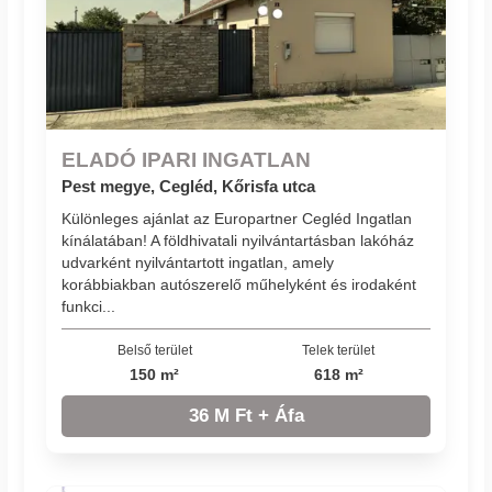
ELADÓ IPARI INGATLAN
Pest megye, Cegléd, Kőrisfa utca
Különleges ajánlat az Europartner Cegléd Ingatlan
kínálatában! A földhivatali nyilvántartásban lakóház
udvarként nyilvántartott ingatlan, amely
korábbiakban autószerelő műhelyként és irodaként
funkci...
Belső terület
Telek terület
150 m²
618 m²
36 M Ft + Áfa