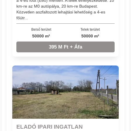
a 4-es főút (E60) mentén. A telek elhelyezkedése: 10
km-re az M0 autópálya, 20 km-re Budapest.
Közvetlen aszfaltozott lehajtási lehetőség a 4-es
főútr...
Belső terület
Telek terület
50000 m²
50000 m²
395 M Ft + Áfa
ELADÓ IPARI INGATLAN