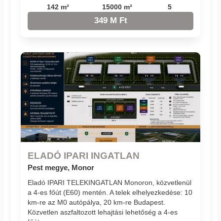
142 m²
15000 m²
5
349 M Ft
ELADÓ IPARI INGATLAN
Pest megye, Monor
Eladó IPARI TELEKINGATLAN Monoron, közvetlenül
a 4-es főút (E60) mentén. A telek elhelyezkedése: 10
km-re az M0 autópálya, 20 km-re Budapest.
Közvetlen aszfaltozott lehajtási lehetőség a 4-es