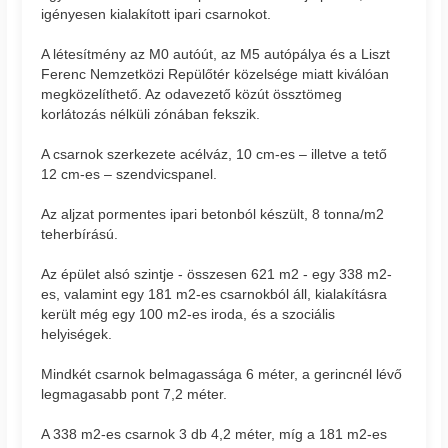
igényesen kialakított ipari csarnokot.
A létesítmény az M0 autóút, az M5 autópálya és a Liszt
Ferenc Nemzetközi Repülőtér közelsége miatt kiválóan
megközelíthető. Az odavezető közút össztömeg
korlátozás nélküli zónában fekszik.
A csarnok szerkezete acélváz, 10 cm-es – illetve a tető
12 cm-es – szendvicspanel.
Az aljzat pormentes ipari betonból készült, 8 tonna/m2
teherbírású.
Az épület alsó szintje - összesen 621 m2 - egy 338 m2-
es, valamint egy 181 m2-es csarnokból áll, kialakításra
került még egy 100 m2-es iroda, és a szociális
helyiségek.
Mindkét csarnok belmagassága 6 méter, a gerincnél lévő
legmagasabb pont 7,2 méter.
A 338 m2-es csarnok 3 db 4,2 méter, míg a 181 m2-es