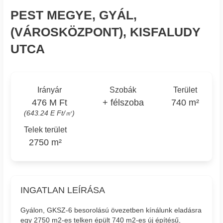
PEST MEGYE, GYÁL,
(VÁROSKÖZPONT), KISFALUDY
UTCA
Irányár
Szobák
Terület
476 M Ft
+ félszoba
740 m²
(643.24 E Ft/㎡)
Telek terület
2750 m²
INGATLAN LEÍRÁSA
Gyálon, GKSZ-6 besorolású övezetben kínálunk eladásra
egy 2750 m2-es telken épült 740 m2-es új építésű,