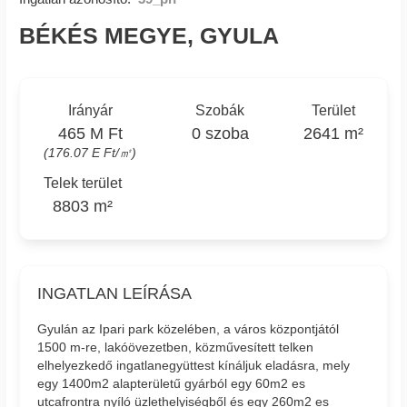
BÉKÉS MEGYE, GYULA
Irányár
Szobák
Terület
465 M Ft
0 szoba
2641 m²
(176.07 E Ft/㎡)
Telek terület
8803 m²
INGATLAN LEÍRÁSA
Gyulán az Ipari park közelében, a város központjától
1500 m-re, lakóövezetben, közművesített telken
elhelyezkedő ingatlanegyüttest kínáljuk eladásra, mely
egy 1400m2 alapterületű gyárból egy 60m2 es
utcafrontra nyíló üzlethelyiségből és egy 260m2 es