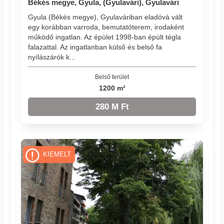
Békés megye, Gyula, (Gyulavári), Gyulavári
Gyula (Békés megye), Gyulaváriban eladóvá vált
egy korábban varroda, bemutatóterem, irodaként
működő ingatlan. Az épület 1998-ban épült tégla
falazattal. Az ingatlanban külső és belső fa
nyílászárók k...
Belső terület
1200 m²
280 M Ft
KIEMELT