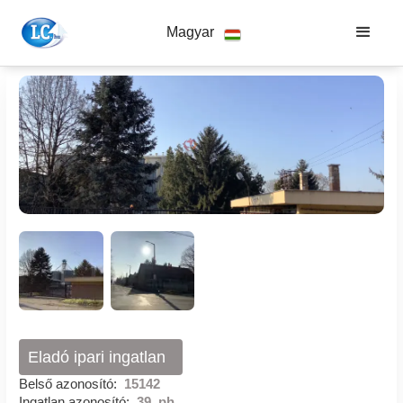
Magyar
Eladó ipari ingatlan
Belső azonosító:
15142
Ingatlan azonosító:
39_ph