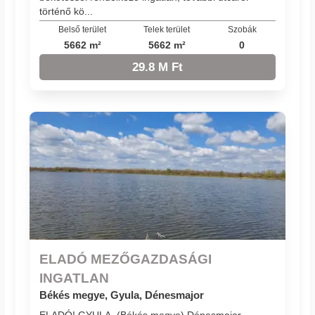
történő kö...
Belső terület
Telek terület
Szobák
5662 m²
5662 m²
0
29.8 M Ft
ELADÓ MEZŐGAZDASÁGI
INGATLAN
Békés megye, Gyula, Dénesmajor