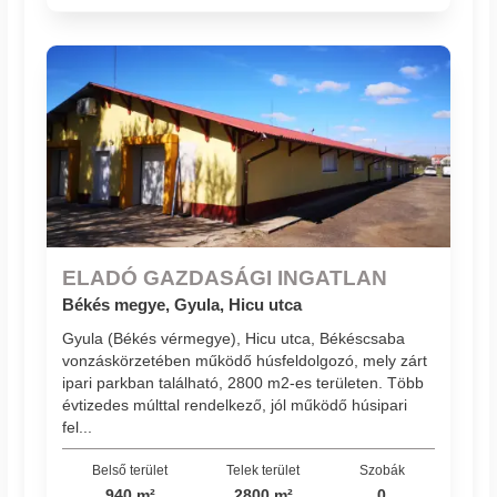
ELADÓ GAZDASÁGI INGATLAN
Békés megye, Gyula, Hicu utca
Gyula (Békés vérmegye), Hicu utca, Békéscsaba
vonzáskörzetében működő húsfeldolgozó, mely zárt
ipari parkban található, 2800 m2-es területen. Több
évtizedes múlttal rendelkező, jól működő húsipari
fel...
Belső terület
Telek terület
Szobák
940 m²
2800 m²
0