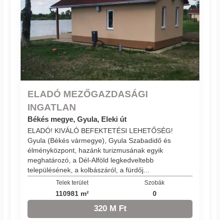
ELADÓ MEZŐGAZDASÁGI
INGATLAN
Békés megye, Gyula, Eleki út
ELADÓ! KIVÁLÓ BEFEKTETÉSI LEHETŐSÉG!
Gyula (Békés vármegye), Gyula Szabadidő és
élményközpont, hazánk turizmusának egyik
meghatározó, a Dél-Alföld legkedveltebb
településének, a kolbászáról, a fürdőj...
Telek terület
Szobák
110981 m²
0
320 M Ft