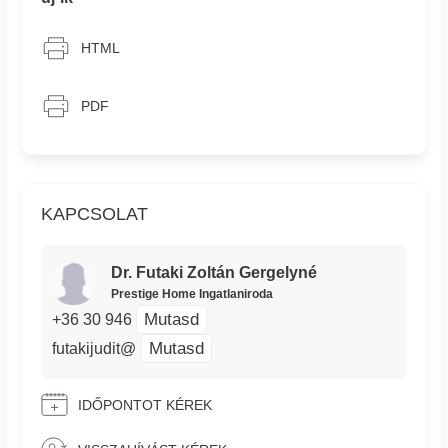
HTML
PDF
KAPCSOLAT
Dr. Futaki Zoltán Gergelyné
Prestige Home Ingatlaniroda
Mutasd
+36 30 946
Mutasd
futakijudit@
IDŐPONTOT KÉREK