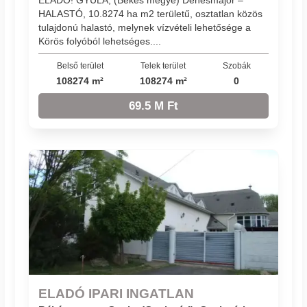
ELADÓ! GYULA, (Békés megye) Dénesmajor –
HALASTÓ, 10.8274 ha m2 területű, osztatlan közös
tulajdonú halastó, melynek vízvételi lehetősége a
Körös folyóból lehetséges....
Belső terület
Telek terület
Szobák
108274 m²
108274 m²
0
69.5 M Ft
ELADÓ IPARI INGATLAN