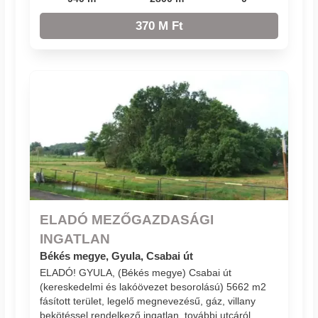
370 M Ft
ELADÓ MEZŐGAZDASÁGI
INGATLAN
Békés megye, Gyula, Csabai út
ELADÓ! GYULA, (Békés megye) Csabai út
(kereskedelmi és lakóövezet besorolású) 5662 m2
fásított terület, legelő megnevezésű, gáz, villany
bekötéssel rendelkező ingatlan, további utcáról