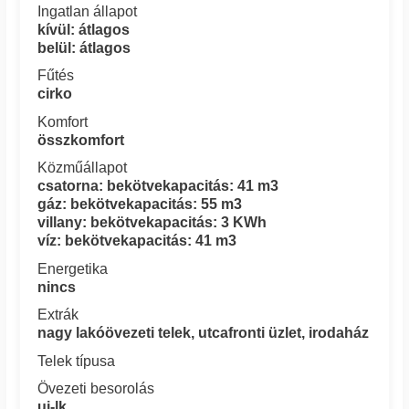
Ingatlan állapot
kívül: átlagos
belül: átlagos
Fűtés
cirko
Komfort
összkomfort
Közműállapot
csatorna: bekötvekapacitás: 41 m3
gáz: bekötvekapacitás: 55 m3
villany: bekötvekapacitás: 3 KWh
víz: bekötvekapacitás: 41 m3
Energetika
nincs
Extrák
nagy lakóövezeti telek, utcafronti üzlet, irodaház
Telek típusa
Övezeti besorolás
uj-lk