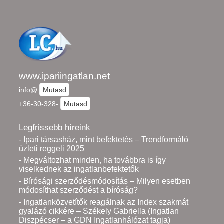
www.ipariingatlan.net
info@
Mutasd
+36-30-328-
Mutasd
Legfrissebb híreink
- Ipari társasház, mint befektetés – Trendformáló
üzleti reggeli 2025
- Megváltozhat minden, ha továbbra is így
viselkednek az ingatlanbefektetők
- Bírósági szerződésmódosítás – Milyen esetben
módosíthat szerződést a bíróság?
- Ingatlanközvetítők reagálnak az Index szakmát
gyalázó cikkére – Székely Gabriella (Ingatlan
Diszpécser – a GDN Ingatlanhálózat tagja)