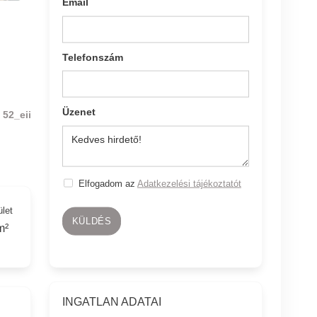
Email
Telefonszám
Üzenet
52_eii
Elfogadom az
Adatkezelési tájékoztatót
ület
KÜLDÉS
m²
INGATLAN ADATAI