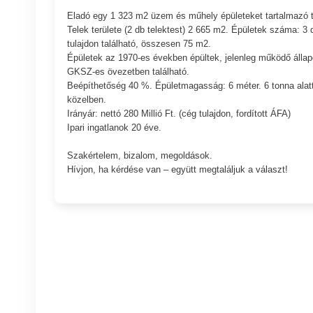
Eladó egy 1 323 m2 üzem és műhely épületeket tartalmazó 
Telek területe (2 db telektest) 2 665 m2. Épületek száma: 3
tulajdon található, összesen 75 m2.
Épületek az 1970-es években épültek, jelenleg működő álla
GKSZ-es övezetben található.
Beépíthetőség 40 %. Épületmagasság: 6 méter. 6 tonna alatti
közelben.
Irányár: nettó 280 Millió Ft. (cég tulajdon, fordított ÁFA)
Ipari ingatlanok 20 éve.
Szakértelem, bizalom, megoldások.
Hívjon, ha kérdése van – együtt megtaláljuk a választ!