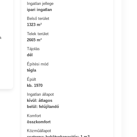
Ingatlan jellege
ipari ingatlan
Belső terület
1323 m²
Telek terület
a
2665 m²
Tájolás
dél
Építési mód
tégla
Épült
kb. 1970
Ingatlan állapot
kívül: átlagos
belül: felújítandó
Komfort
összkomfort
Közműállapot
csatorna: bekötvekapacitás: 1 m3