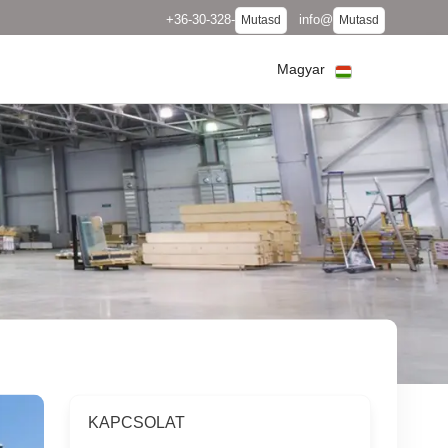
+36-30-328-
info@
Mutasd
Mutasd
Magyar
KAPCSOLAT