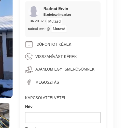
Radnai Ervin
EladoIpariIngatlan
Mutasd
+36 20 323
Mutasd
radnai.ervin@
IDŐPONTOT KÉREK
VISSZAHÍVÁST KÉREK
AJÁNLOM EGY ISMERŐSÖMNEK
MEGOSZTÁS
KAPCSOLATFELVÉTEL
Név