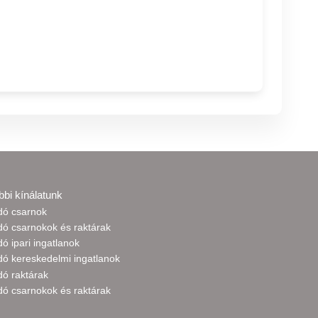
bbi kínálatunk
adó csarnok
dó csarnokok és raktárak
dó ipari ingatlanok
dó kereskedelmi ingatlanok
dó raktárak
dó csarnokok és raktárak