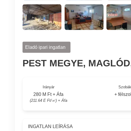
Eladó ipari ingatlan
PEST MEGYE, MAGLÓD
Irányár
Szobá
280 M Ft + Áfa
+ félsz
(211.64 E Ft/㎡) + Áfa
INGATLAN LEÍRÁSA