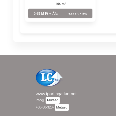
144 m²
0.69 M Ft + Áfa
(1.88 E € + Áfa)
www.ipariingatlan.net
info@
Mutasd
+36-30-328-
Mutasd