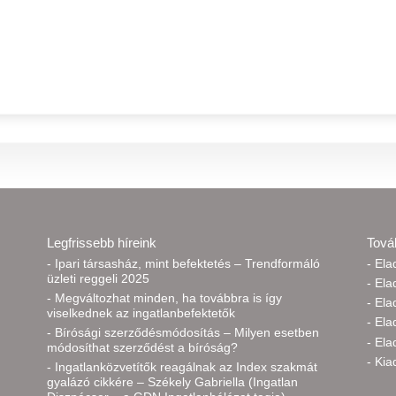
Legfrissebb híreink
Tová
- Ipari társasház, mint befektetés – Trendformáló
- El
üzleti reggeli 2025
- Ela
- Megváltozhat minden, ha továbbra is így
- Ela
viselkednek az ingatlanbefektetők
- Ela
- Bírósági szerződésmódosítás – Milyen esetben
- Ela
módosíthat szerződést a bíróság?
- Kia
- Ingatlanközvetítők reagálnak az Index szakmát
gyalázó cikkére – Székely Gabriella (Ingatlan