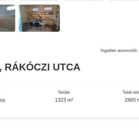
Ingatlan azonosító:
, RÁKÓCZI UTCA
k
Terület
Telek ter
oba
1323 m²
2665 