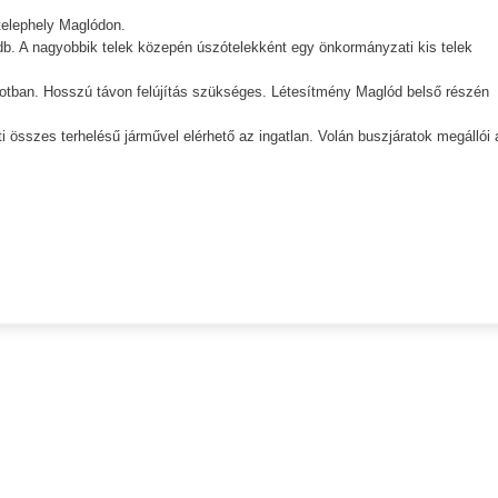
telephely Maglódon.
 db. A nagyobbik telek közepén úszótelekként egy önkormányzati kis telek
potban. Hosszú távon felújítás szükséges. Létesítmény Maglód belső részén
 összes terhelésű járművel elérhető az ingatlan. Volán buszjáratok megállói 