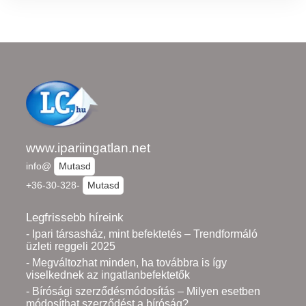
www.ipariingatlan.net
info@
Mutasd
+36-30-328-
Mutasd
Legfrissebb híreink
- Ipari társasház, mint befektetés – Trendformáló
üzleti reggeli 2025
- Megváltozhat minden, ha továbbra is így
viselkednek az ingatlanbefektetők
- Bírósági szerződésmódosítás – Milyen esetben
módosíthat szerződést a bíróság?