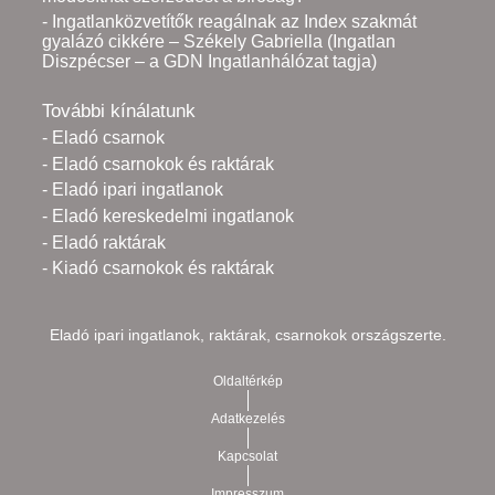
- Ingatlanközvetítők reagálnak az Index szakmát
gyalázó cikkére – Székely Gabriella (Ingatlan
Diszpécser – a GDN Ingatlanhálózat tagja)
További kínálatunk
- Eladó csarnok
- Eladó csarnokok és raktárak
- Eladó ipari ingatlanok
- Eladó kereskedelmi ingatlanok
- Eladó raktárak
- Kiadó csarnokok és raktárak
Eladó ipari ingatlanok, raktárak, csarnokok országszerte.
Oldaltérkép
Adatkezelés
Kapcsolat
Impresszum