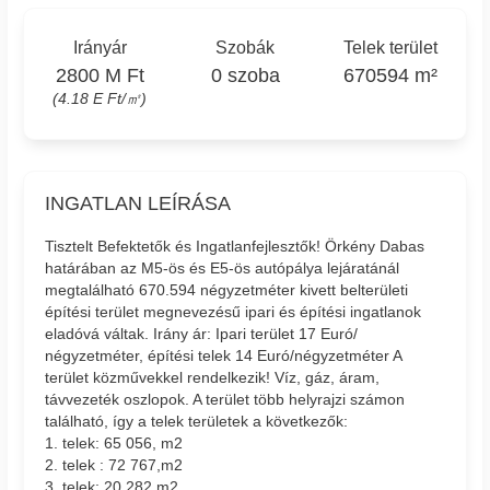
Irányár
Szobák
Telek terület
2800 M Ft
0 szoba
670594 m²
(4.18 E Ft/㎡)
INGATLAN LEÍRÁSA
Tisztelt Befektetők és Ingatlanfejlesztők! Örkény Dabas
határában az M5-ös és E5-ös autópálya lejáratánál
megtalálható 670.594 négyzetméter kivett belterületi
építési terület megnevezésű ipari és építési ingatlanok
eladóvá váltak. Irány ár: Ipari terület 17 Euró/
négyzetméter, építési telek 14 Euró/négyzetméter A
terület közművekkel rendelkezik! Víz, gáz, áram,
távvezeték oszlopok. A terület több helyrajzi számon
található, így a telek területek a következők:
1. telek: 65 056, m2
2. telek : 72 767,m2
3. telek: 20 282,m2