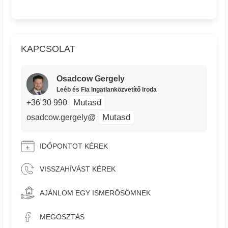
KAPCSOLAT
Osadcow Gergely
Leéb és Fia Ingatlanközvetítő Iroda
Mutasd
+36 30 990
Mutasd
osadcow.gergely@
IDŐPONTOT KÉREK
VISSZAHÍVÁST KÉREK
AJÁNLOM EGY ISMERŐSÖMNEK
MEGOSZTÁS