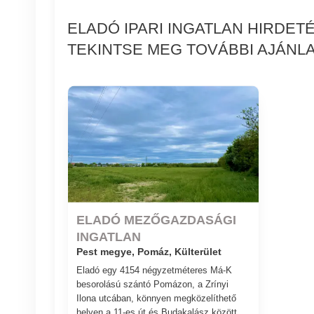
ELADÓ IPARI INGATLAN HIRDE
TEKINTSE MEG TOVÁBBI AJÁNLA
ELADÓ MEZŐGAZDASÁGI
INGATLAN
Pest megye, Pomáz, Külterület
Eladó egy 4154 négyzetméteres Má-K
besorolású szántó Pomázon, a Zrínyi
Ilona utcában, könnyen megközelíthető
helyen a 11-es út és Budakalász között.