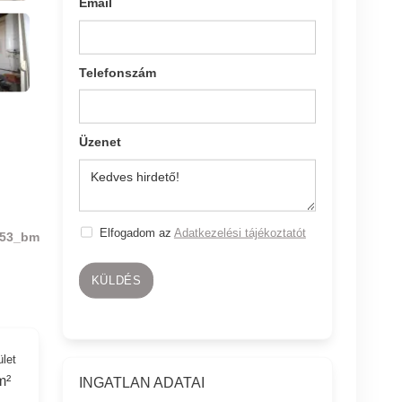
Email
Telefonszám
Üzenet
Elfogadom az
Adatkezelési tájékoztatót
53_bm
KÜLDÉS
ület
m²
INGATLAN ADATAI