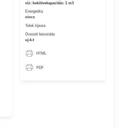
víz: bekötvekapacitás: 1 m3
Energetika
nincs
Telek típusa
Övezeti besorolás
uj-k-t
HTML
PDF