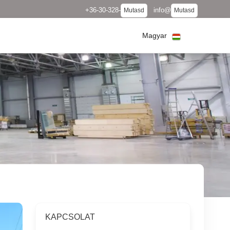
+36-30-328-
info@
Mutasd
Mutasd
Magyar
KAPCSOLAT