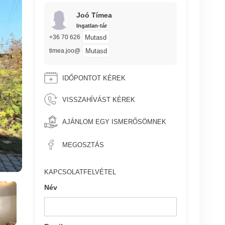
Joó Tímea
Ingatlan-tár
Mutasd
+36 70 626
Mutasd
timea.joo@
IDŐPONTOT KÉREK
VISSZAHÍVÁST KÉREK
AJÁNLOM EGY ISMERŐSÖMNEK
MEGOSZTÁS
KAPCSOLATFELVÉTEL
Név