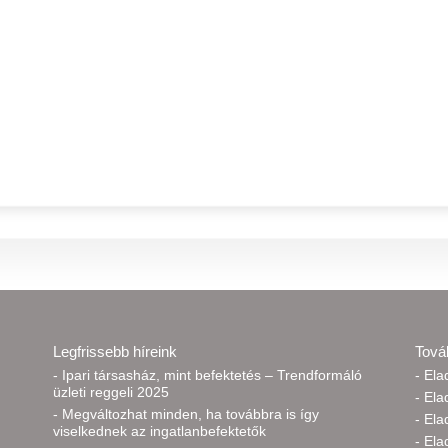
Legfrissebb híreink
Tová
- Ipari társasház, mint befektetés – Trendformáló
- El
üzleti reggeli 2025
- Ela
- Megváltozhat minden, ha továbbra is így
- Ela
viselkednek az ingatlanbefektetők
- Ela