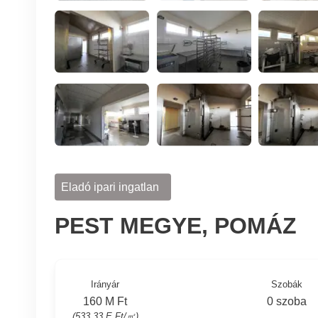
Eladó ipari ingatlan
PEST MEGYE, POMÁZ
Irányár
Szobák
160 M Ft
0 szoba
(533.33 E Ft/㎡)