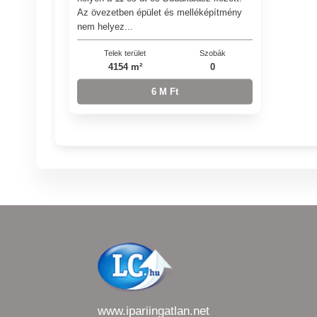
Az övezetben épület és melléképítmény
nem helyez...
Telek terület
Szobák
4154 m²
0
6 M Ft
www.ipariingatlan.net