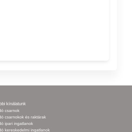
bbi kínálatunk
adó csarnok
dó csarnokok és raktárak
dó ipari ingatlanok
dó kereskedelmi ingatlanok