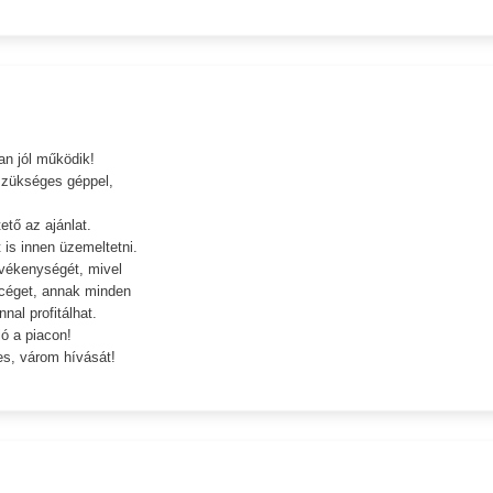
an jól működik!
szükséges géppel,
tő az ajánlat.
 is innen üzemeltetni.
tevékenységét, mivel
 céget, annak minden
nal profitálhat.
ó a piacon!
es, várom hívását!