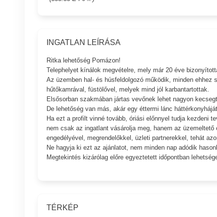
INGATLAN LEÍRÁSA
Ritka lehetőség Pomázon!
Telephelyet kínálok megvételre, mely már 20 éve bizonyított
Az üzemben hal- és húsfeldolgozó működik, minden ehhez 
hűtőkamrával, füstölővel, melyek mind jól karbantartottak.
Elsősorban szakmában jártas vevőnek lehet nagyon kecsegte
De lehetőség van más, akár egy éttermi lánc háttérkonyháját
Ha ezt a profilt vinné tovább, óriási előnnyel tudja kezdeni 
nem csak az ingatlant vásárolja meg, hanem az üzemeltető
engedélyével, megrendelőkkel, üzleti partnerekkel, tehát azon
Ne hagyja ki ezt az ajánlatot, nem minden nap adódik hasonl
Megtekintés kizárólag előre egyeztetett időpontban lehetség
TÉRKÉP