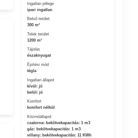
Ingatlan jellege
ipari ingatlan
Belső terület
300 m²
Telek terület
1200 m²
Tájolás
északnyugat
Építési mód
tégla
Ingatlan állapot
kívül: jó
belül: jó
Komfort
komfort nélkül
Közműállapot
csatorna: bekötvekapacitás: 1 m3
gáz: bekötvekapacitás: 1 m3
villany: bekötvekapacitás: 11 KWh