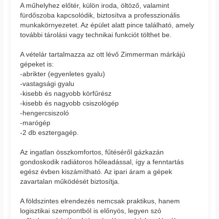
A műhelyhez előtér, külön iroda, öltöző, valamint
fürdőszoba kapcsolódik, biztosítva a professzionális
munkakörnyezetet. Az épület alatt pince található, amely
további tárolási vagy technikai funkciót tölthet be.
A vételár tartalmazza az ott lévő Zimmerman márkájú
gépeket is:
-abrikter (egyenletes gyalu)
-vastagsági gyalu
-kisebb és nagyobb körfűrész
-kisebb és nagyobb csiszológép
-hengercsiszoló
-marógép
-2 db esztergagép.
Az ingatlan összkomfortos, fűtéséről gázkazán
gondoskodik radiátoros hőleadással, így a fenntartás
egész évben kiszámítható. Az ipari áram a gépek
zavartalan működését biztosítja.
A földszintes elrendezés nemcsak praktikus, hanem
logisztikai szempontból is előnyös, legyen szó