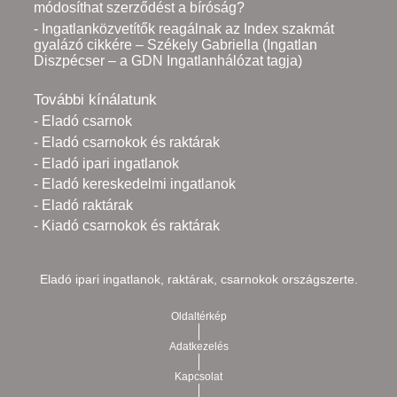
módosíthat szerződést a bíróság?
- Ingatlanközvetítők reagálnak az Index szakmát
gyalázó cikkére – Székely Gabriella (Ingatlan
Diszpécser – a GDN Ingatlanhálózat tagja)
További kínálatunk
- Eladó csarnok
- Eladó csarnokok és raktárak
- Eladó ipari ingatlanok
- Eladó kereskedelmi ingatlanok
- Eladó raktárak
- Kiadó csarnokok és raktárak
Eladó ipari ingatlanok, raktárak, csarnokok országszerte.
Oldaltérkép
Adatkezelés
Kapcsolat