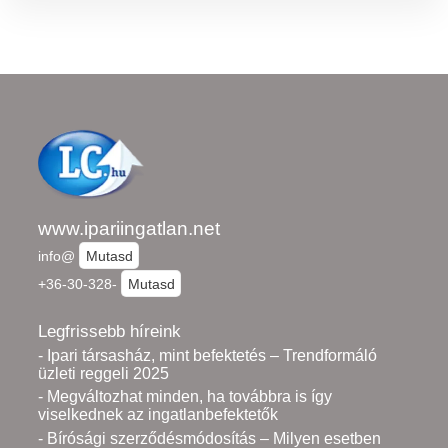
www.ipariingatlan.net
info@
Mutasd
+36-30-328-
Mutasd
Legfrissebb híreink
- Ipari társasház, mint befektetés – Trendformáló
üzleti reggeli 2025
- Megváltozhat minden, ha továbbra is így
viselkednek az ingatlanbefektetők
- Bírósági szerződésmódosítás – Milyen esetben