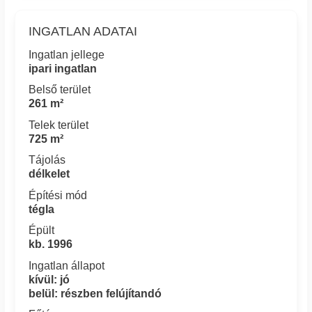
INGATLAN ADATAI
Ingatlan jellege
ipari ingatlan
Belső terület
261 m²
Telek terület
725 m²
Tájolás
délkelet
Építési mód
tégla
Épült
kb. 1996
Ingatlan állapot
kívül: jó
belül: részben felújítandó