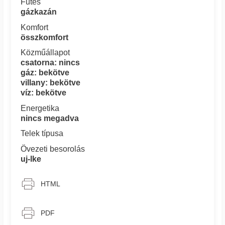
Fűtés
gázkazán
Komfort
összkomfort
Közműállapot
csatorna: nincs
gáz: bekötve
villany: bekötve
víz: bekötve
Energetika
nincs megadva
Telek típusa
Övezeti besorolás
uj-lke
HTML
PDF