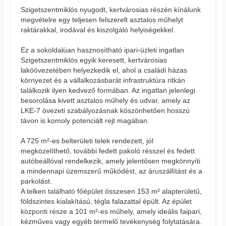
Szigetszentmiklós nyugodt, kertvárosias részén kínálunk
megvételre egy teljesen felszerelt asztalos műhelyt
raktárakkal, irodával és kiszolgáló helyiségekkel.
Ez a sokoldalúan hasznosítható ipari-üzleti ingatlan
Szigetszentmiklós egyik keresett, kertvárosias
lakóövezetében helyezkedik el, ahol a családi házas
környezet és a vállalkozásbarát infrastruktúra ritkán
találkozik ilyen kedvező formában. Az ingatlan jelenlegi
besorolása kivett asztalos műhely és udvar, amely az
LKE-7 övezeti szabályozásnak köszönhetően hosszú
távon is komoly potenciált rejt magában.
A 725 m²-es belterületi telek rendezett, jól
megközelíthető, további fedett pakoló résszel és fedett
autóbeállóval rendelkezik, amely jelentősen megkönnyíti
a mindennapi üzemszerű működést, az áruszállítást és a
parkolást.
A telken található főépület összesen 153 m² alapterületű,
földszintes kialakítású, tégla falazattal épült. Az épület
központi része a 101 m²-es műhely, amely ideális faipari,
kézműves vagy egyéb termelő tevékenység folytatására.