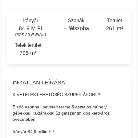
Irányár
Szobák
Terület
84.9 M Ft
+ félszoba
261 m²
(325.29 E Ft/㎡)
Telek terület
725 m²
INGATLAN LEÍRÁSA
KIVÉTELES LEHETŐSÉG SZUPER ÁRON!!!!
Eladó azonnali bevételt termelő asztalos műhely
gépekkel, raktárakkal Szigetszentmiklós kertvárosi
övezetében!
Irányár 84,9 millió Ft!