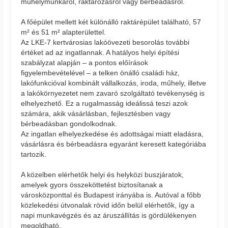
műhelymunkáról, raktározásról vagy bérbeadásról.
A főépület mellett két különálló raktárépület található, 57
m² és 51 m² alapterülettel.
Az LKE-7 kertvárosias lakóövezeti besorolás további
értéket ad az ingatlannak. A hatályos helyi építési
szabályzat alapján – a pontos előírások
figyelembevételével – a telken önálló családi ház,
lakófunkcióval kombinált vállalkozás, iroda, műhely, illetve
a lakókörnyezetet nem zavaró szolgáltató tevékenység is
elhelyezhető. Ez a rugalmasság ideálissá teszi azok
számára, akik vásárlásban, fejlesztésben vagy
bérbeadásban gondolkodnak.
Az ingatlan elhelyezkedése és adottságai miatt eladásra,
vásárlásra és bérbeadásra egyaránt keresett kategóriába
tartozik.
A közelben elérhetők helyi és helyközi buszjáratok,
amelyek gyors összeköttetést biztosítanak a
városközponttal és Budapest irányába is. Autóval a főbb
közlekedési útvonalak rövid időn belül elérhetők, így a
napi munkavégzés és az áruszállítás is gördülékenyen
megoldható.