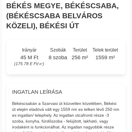
BÉKÉS MEGYE, BÉKÉSCSABA,
(BÉKÉSCSABA BELVÁROS
KÖZELI), BÉKÉSI ÚT
Irányár
Szobák
Terület
Telek terület
45 M Ft
8 szoba
256 m²
1559 m²
(175.78 E Ft/㎡)
INGATLAN LEÍRÁSA
Békéscsabán a Szarvasi út közvetlen közelében, Békési
út elején eladóvá vált egy 1559 nm es telken lévő 250 nm
es ingatlan/ telephely. Az ingatlan utcafronti része -3
szoba, konyha, fürdőszoba - felújított, lakható, vagy
irodaként is funkcionálhat. Az ingatlan nagyobbik része