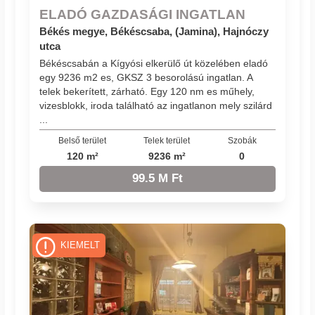
ELADÓ GAZDASÁGI INGATLAN
Békés megye, Békéscsaba, (Jamina), Hajnóczy
utca
Békéscsabán a Kígyósi elkerülő út közelében eladó
egy 9236 m2 es, GKSZ 3 besorolású ingatlan. A
telek bekerített, zárható. Egy 120 nm es műhely,
vizesblokk, iroda található az ingatlanon mely szilárd
...
Belső terület
Telek terület
Szobák
120 m²
9236 m²
0
99.5 M Ft
KIEMELT