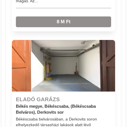
magas. Az...
8 M Ft
ELADÓ GARÁZS
Békés megye, Békéscsaba, (Békéscsaba
Belváros), Derkovits sor
Békéscsaba belvárosában, a Derkovits soron
elhelyezkedő társasházi lakások alatt lévő