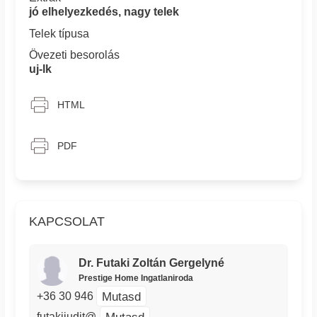
jó elhelyezkedés, nagy telek
Telek típusa
Övezeti besorolás
uj-lk
HTML
PDF
KAPCSOLAT
Dr. Futaki Zoltán Gergelyné
Prestige Home Ingatlaniroda
Mutasd
+36 30 946
Mutasd