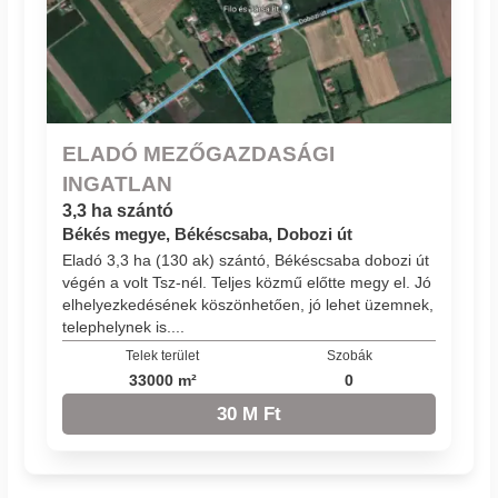
ELADÓ MEZŐGAZDASÁGI
INGATLAN
3,3 ha szántó
Békés megye, Békéscsaba, Dobozi út
Eladó 3,3 ha (130 ak) szántó, Békéscsaba dobozi út
végén a volt Tsz-nél. Teljes közmű előtte megy el. Jó
elhelyezkedésének köszönhetően, jó lehet üzemnek,
telephelynek is....
Telek terület
Szobák
33000 m²
0
30 M Ft