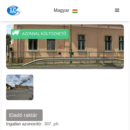
Magyar
AZONNAL KÖLTÖZHETŐ
Eladó raktár
Ingatlan azonosító:
307_ph