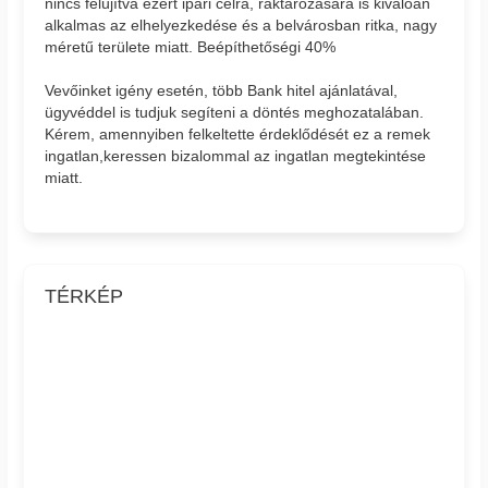
nincs felújítva ezért ipari célra, raktározásara is kiválóan
alkalmas az elhelyezkedése és a belvárosban ritka, nagy
méretű területe miatt. Beépíthetőségi 40%
Vevőinket igény esetén, több Bank hitel ajánlatával,
ügyvéddel is tudjuk segíteni a döntés meghozatalában.
Kérem, amennyiben felkeltette érdeklődését ez a remek
ingatlan,keressen bizalommal az ingatlan megtekintése
miatt.
TÉRKÉP