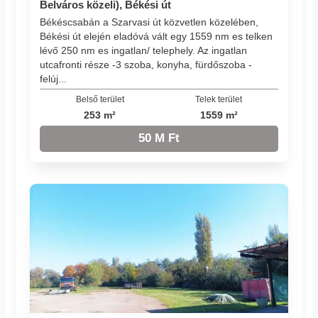
Belváros közeli), Békési út
Békéscsabán a Szarvasi út közvetlen közelében,
Békési út elején eladóvá vált egy 1559 nm es telken
lévő 250 nm es ingatlan/ telephely. Az ingatlan
utcafronti része -3 szoba, konyha, fürdőszoba -
felúj...
Belső terület
Telek terület
253 m²
1559 m²
50 M Ft