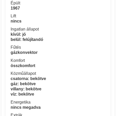
Épült
1967
Lift
nincs
Ingatlan állapot
kívül: jó
belül: felújítandó
Fűtés
gázkonvektor
Komfort
összkomfort
Közműállapot
csatorna: bekötve
gáz: bekötve
villany: bekötve
víz: bekötve
Energetika
nincs megadva
Extrák