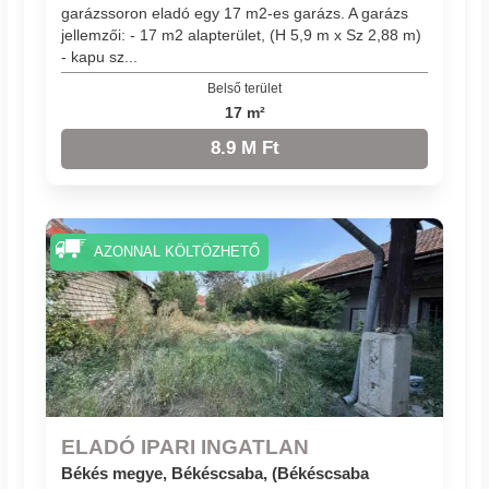
garázssoron eladó egy 17 m2-es garázs. A garázs
jellemzői: - 17 m2 alapterület, (H 5,9 m x Sz 2,88 m)
- kapu sz...
Belső terület
17 m²
8.9 M Ft
AZONNAL KÖLTÖZHETŐ
ELADÓ IPARI INGATLAN
Békés megye, Békéscsaba, (Békéscsaba