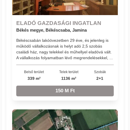
ELADÓ GAZDASÁGI INGATLAN
Békés megye, Békéscsaba, Jamina
Békéscsabán lakóövezetben 29 éve, és jelenleg is
működő vállalkozásnak is helyt adó 2,5 szobás
családi ház, nagy telekkel és műhellyel eladóvá vált.
A vállalkozás folyamatban lévő megrendelésekkel, ...
Belső terület
Telek terület
Szobák
339 m²
1136 m²
2+1
150 M Ft