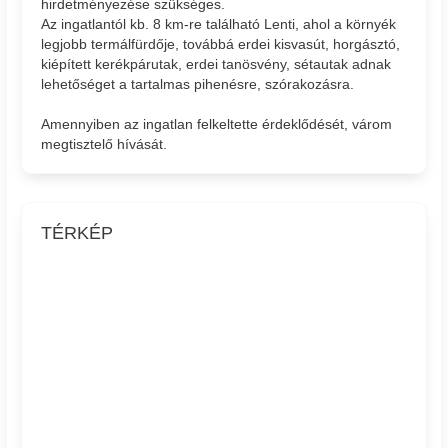
hirdetményezése szükséges.
Az ingatlantól kb. 8 km-re található Lenti, ahol a környék
legjobb termálfürdője, továbbá erdei kisvasút, horgásztó,
kiépített kerékpárutak, erdei tanösvény, sétautak adnak
lehetőséget a tartalmas pihenésre, szórakozásra.
Amennyiben az ingatlan felkeltette érdeklődését, várom
megtisztelő hívását.
TÉRKÉP