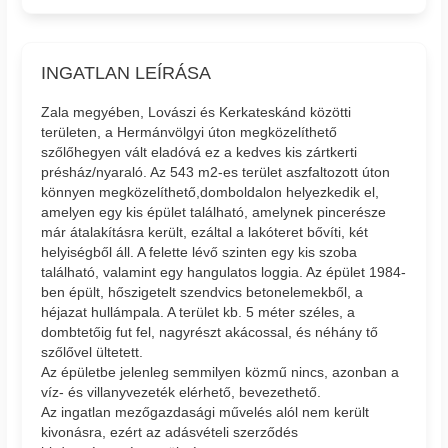
INGATLAN LEÍRÁSA
Zala megyében, Lovászi és Kerkateskánd közötti
területen, a Hermánvölgyi úton megközelíthető
szőlőhegyen vált eladóvá ez a kedves kis zártkerti
présház/nyaraló. Az 543 m2-es terület aszfaltozott úton
könnyen megközelíthető,domboldalon helyezkedik el,
amelyen egy kis épület található, amelynek pincerésze
már átalakításra került, ezáltal a lakóteret bővíti, két
helyiségből áll. A felette lévő szinten egy kis szoba
található, valamint egy hangulatos loggia. Az épület 1984-
ben épült, hőszigetelt szendvics betonelemekből, a
héjazat hullámpala. A terület kb. 5 méter széles, a
dombtetőig fut fel, nagyrészt akácossal, és néhány tő
szőlővel ültetett.
Az épületbe jelenleg semmilyen közmű nincs, azonban a
víz- és villanyvezeték elérhető, bevezethető.
Az ingatlan mezőgazdasági művelés alól nem került
kivonásra, ezért az adásvételi szerződés