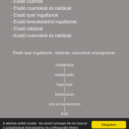
- Eladó csarnok
- Eladó csarnokok és raktárak
- Eladó ipari ingatlanok
- Eladó kereskedelmi ingatlanok
- Eladó raktárak
- Kiadó csarnokok és raktárak
Eladó ipari ingatlanok, raktárak, csarnokok országszerte.
Oldaltérkép
Adatkezelés
Kapcsolat
Impresszum
Link és bannercsere
RSS
A webhely sütiket (cookie - kis méretű szöveges file-ok) használ
Elfogadom
Vár-Köz Kft. - Ingatlan nyilvántartó, ügyviteli és
a szolgáltatások biztosításához és a felhasználói élmény
Copyright © 2021.