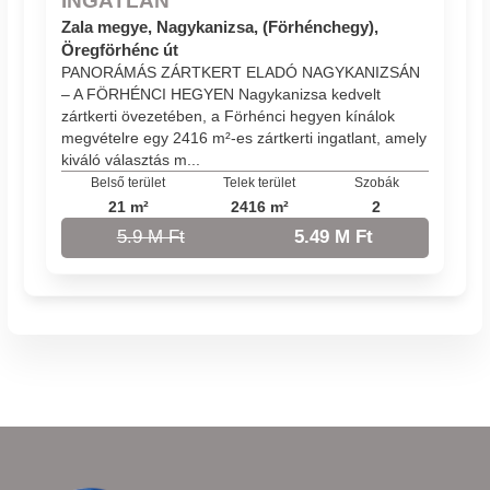
Zala megye, Nagykanizsa, (Förhénchegy),
Öregförhénc út
PANORÁMÁS ZÁRTKERT ELADÓ NAGYKANIZSÁN
– A FÖRHÉNCI HEGYEN Nagykanizsa kedvelt
zártkerti övezetében, a Förhénci hegyen kínálok
megvételre egy 2416 m²-es zártkerti ingatlant, amely
kiváló választás m...
Belső terület
Telek terület
Szobák
21 m²
2416 m²
2
5.9 M Ft
5.49 M Ft