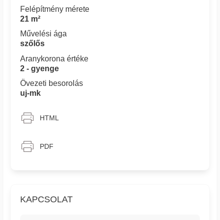
Felépítmény mérete
21 m²
Művelési ága
szőlős
Aranykorona értéke
2 - gyenge
Övezeti besorolás
uj-mk
HTML
PDF
KAPCSOLAT