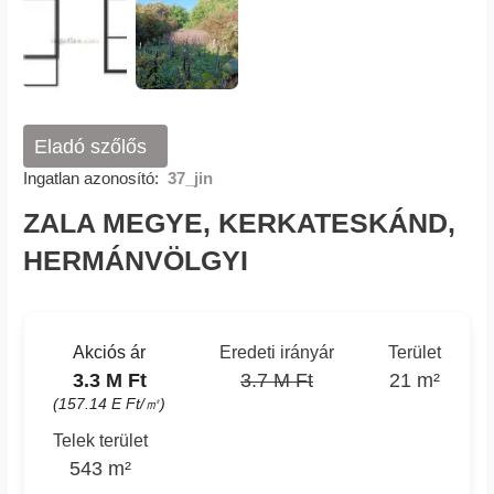
Eladó szőlős
Ingatlan azonosító:
37_jin
ZALA MEGYE, KERKATESKÁND,
HERMÁNVÖLGYI
Akciós ár
Eredeti irányár
Terület
3.3 M Ft
3.7 M Ft
21 m²
(157.14 E Ft/㎡)
Telek terület
543 m²