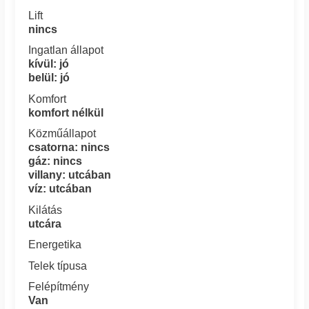
Lift
nincs
Ingatlan állapot
kívül: jó
belül: jó
Komfort
komfort nélkül
Közműállapot
csatorna: nincs
gáz: nincs
villany: utcában
víz: utcában
Kilátás
utcára
Energetika
Telek típusa
Felépítmény
Van