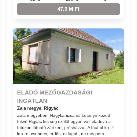
47.9 M Ft
ELADÓ MEZŐGAZDASÁGI
INGATLAN
Zala megye, Rigyác
Zala megyében, Nagykanizsa és Letenye között
fekvő Rigyác község szőlőhegyén vált eladóvá a
fotókon látható zártkert, présházzal. A főúttól kb. 2
km-re, csendes, erdős, eldugott, de mégsem