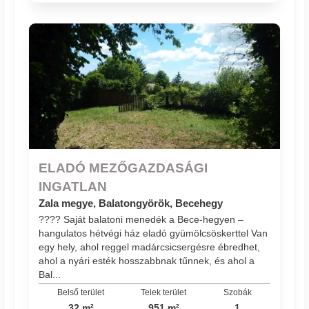
ELADÓ MEZŐGAZDASÁGI
INGATLAN
Zala megye, Balatongyörök, Becehegy
???? Saját balatoni menedék a Bece-hegyen –
hangulatos hétvégi ház eladó gyümölcsöskerttel Van
egy hely, ahol reggel madárcsicsergésre ébredhet,
ahol a nyári esték hosszabbnak tűnnek, és ahol a
Bal...
Belső terület
Telek terület
Szobák
32 m²
951 m²
1