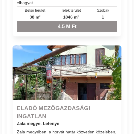
elhagyat...
Belső terület
Telek terület
Szobák
38 m²
1846 m²
1
4.5 M Ft
ELADÓ MEZŐGAZDASÁGI
INGATLAN
Zala megye, Letenye
Zala megyében, a horvát határ közvetlen közelében,