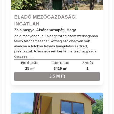
ELADÓ MEZŐGAZDASÁGI
INGATLAN
Zala megye, Alsónemesapáti, Hegy
Zala megyében, a Zalaegerszeg szomszédságában
fekvő Alsónemesapáti község szőlőhegyén vált
eladóvá a fotókon látható hangulatos zártkert,
présházzal. A részlegesen kerített terület nagysága
összesen ...
Belső terület
Telek terület
Szobák
25 m²
3419 m²
1
3.5 M Ft