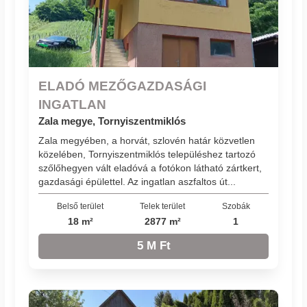
ELADÓ MEZŐGAZDASÁGI
INGATLAN
Zala megye, Tornyiszentmiklós
Zala megyében, a horvát, szlovén határ közvetlen
közelében, Tornyiszentmiklós településhez tartozó
szőlőhegyen vált eladóvá a fotókon látható zártkert,
gazdasági épülettel. Az ingatlan aszfaltos út...
Belső terület
Telek terület
Szobák
18 m²
2877 m²
1
5 M Ft