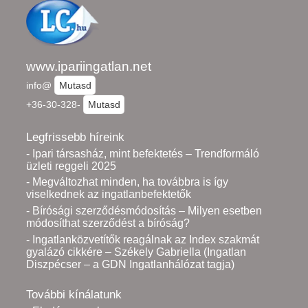
www.ipariingatlan.net
info@
Mutasd
+36-30-328-
Mutasd
Legfrissebb híreink
- Ipari társasház, mint befektetés – Trendformáló
üzleti reggeli 2025
- Megváltozhat minden, ha továbbra is így
viselkednek az ingatlanbefektetők
- Bírósági szerződésmódosítás – Milyen esetben
módosíthat szerződést a bíróság?
- Ingatlanközvetítők reagálnak az Index szakmát
gyalázó cikkére – Székely Gabriella (Ingatlan
Diszpécser – a GDN Ingatlanhálózat tagja)
További kínálatunk