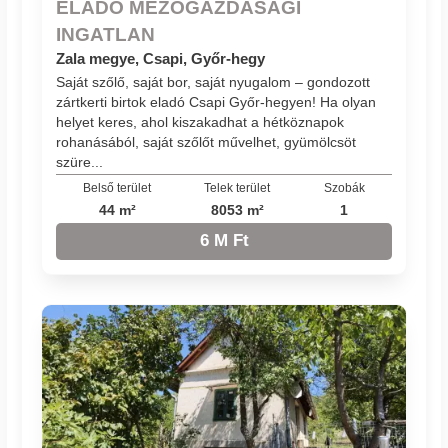
ELADÓ MEZŐGAZDASÁGI
INGATLAN
Zala megye, Csapi, Győr-hegy
Saját szőlő, saját bor, saját nyugalom – gondozott
zártkerti birtok eladó Csapi Győr-hegyen! Ha olyan
helyet keres, ahol kiszakadhat a hétköznapok
rohanásából, saját szőlőt művelhet, gyümölcsöt
szüre...
Belső terület
Telek terület
Szobák
44 m²
8053 m²
1
6 M Ft