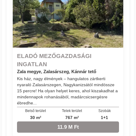
ELADÓ MEZŐGAZDASÁGI
INGATLAN
Zala megye, Zalasárszeg, Kánnár tető
Kis ház, nagy élmények – hangulatos zártkerti
nyaraló Zalasárszegen, Nagykanizsától mindössze
15 percre! Ha olyan helyet keres, ahol kiszakadhat a
mindennapok rohanásából, madárcsicsergésre
ébredhe...
Belső terület
Telek terület
Szobák
30 m²
767 m²
1+1
11.9 M Ft