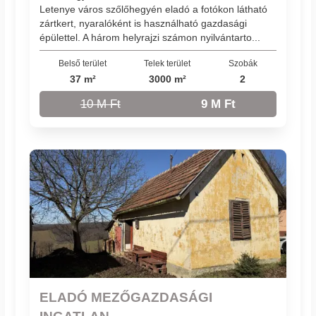
Letenye város szőlőhegyén eladó a fotókon látható
zártkert, nyaralóként is használható gazdasági
épülettel. A három helyrajzi számon nyilvántarto...
Belső terület
Telek terület
Szobák
37 m²
3000 m²
2
10 M Ft
9 M Ft
ELADÓ MEZŐGAZDASÁGI
INGATLAN