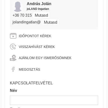
András Jolán
joLAND Ingatlan
Mutasd
+36 70 315
Mutasd
jolandingatlan@
IDŐPONTOT KÉREK
VISSZAHÍVÁST KÉREK
AJÁNLOM EGY ISMERŐSÖMNEK
MEGOSZTÁS
KAPCSOLATFELVÉTEL
Név