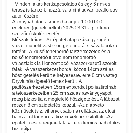
Minden lakás kertkapcsolatos és egy 6 nm-es
terasz is tartozik hozzá, valamint udvari beálló egy
autó részére.
A konyhabútort ajándékba adjuk 1.000.000 Ft
értékben (gépek nélkül) 2025.03.31.-ig történő
szerződéskötés esetén
Műszaki leírás: -Az épület alapozása gyengén
vasalt monolit vasbeton gerendarács sávalapokkal
történt. -A külső teherhordó falszerkezetek és a
belső teherhordó illetve nem teherhordó
válaszfalak is Horizont acél vázszerkezetű szerelt
falak. -A vázszerkezet bordái között 14cm szálas
hőszigetelés került elhelyezésre, erre 8 cm vastag
Dryvit hőszigetelő lemez került. A
padlószerkezetben 15cm expandált polisztirolhab,
a tetőszerkezetben 25 cm szálas ásványgyapot
réteg biztosítja a megfelelő hőszigetelést. A lábazati
részen 8 cm szigetelés készül. -Az alapvető
közművek (víz, villany, csatorna) ellátása az utcai
hálózatról történik, a közművek biztosítottak. -Az
épület fűtési energiaellátását elektromos padlófűtés
biztosítja.