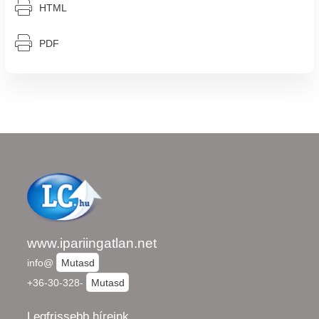
⎙︁
HTML
⎙︁
PDF
www.ipariingatlan.net
info@
Mutasd
+36-30-328-
Mutasd
Legfrissebb híreink