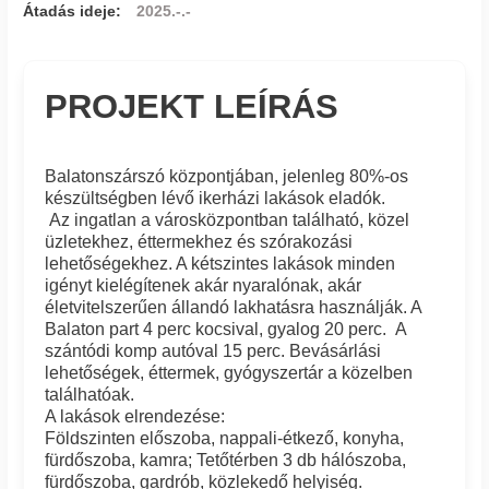
Átadás ideje:
2025.-.-
PROJEKT LEÍRÁS
Balatonszárszó központjában, jelenleg 80%-os
készültségben lévő ikerházi lakások eladók.
Az ingatlan a városközpontban található, közel
üzletekhez, éttermekhez és szórakozási
lehetőségekhez. A kétszintes lakások minden
igényt kielégítenek akár nyaralónak, akár
életvitelszerűen állandó lakhatásra használják. A
Balaton part 4 perc kocsival, gyalog 20 perc. A
szántódi komp autóval 15 perc. Bevásárlási
lehetőségek, éttermek, gyógyszertár a közelben
találhatóak.
A lakások elrendezése:
Földszinten előszoba, nappali-étkező, konyha,
fürdőszoba, kamra; Tetőtérben 3 db hálószoba,
fürdőszoba, gardrób, közlekedő helyiség.