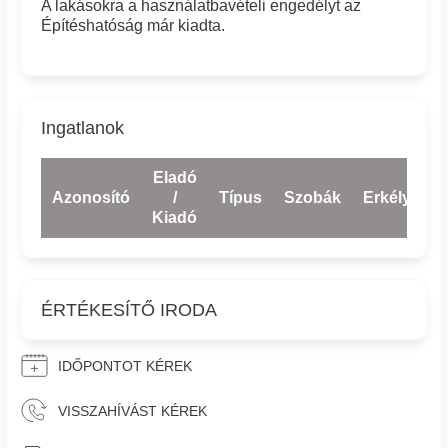
A lakásokra a használatbavételi engedélyt az
Építéshatóság már kiadta.
Ingatlanok
Eladó
Azonosító
/
Típus
Szobák
Erkély
E
Kiadó
ÉRTÉKESÍTŐ IRODA
IDŐPONTOT KÉREK
VISSZAHÍVÁST KÉREK