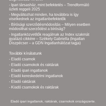
- Ipari társasház, mint befektetés – Trendformáló
üzleti reggeli 2025
- Megváltozhat minden, ha továbbra is így
viselkednek az ingatlanbefektetők
- Bírósági szerződésmódosítás – Milyen esetben
módosíthat szerződést a bíróság?
- Ingatlanközvetítők reagálnak az Index szakmát
gyalázó cikkére – Székely Gabriella (Ingatlan
Diszpécser – a GDN Ingatlanhálózat tagja)
További kínálatunk
- Eladó csarnok
- Eladó csarnokok és raktárak
- Eladó ipari ingatlanok
- Eladó kereskedelmi ingatlanok
- Eladó raktárak
- Kiadó csarnokok és raktárak
Eladó ipari ingatlanok, raktárak, csarnokok országszerte.