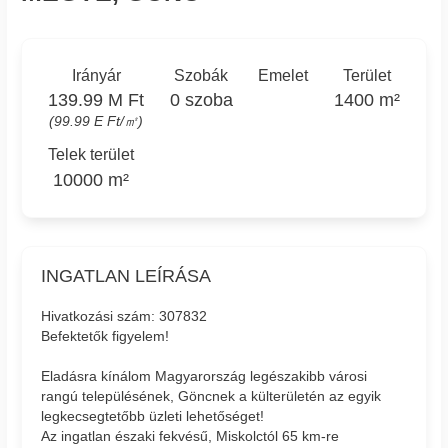
Irányár
Szobák
Emelet
Terület
139.99 M Ft
0 szoba
1400 m²
(99.99 E Ft/㎡)
Telek terület
10000 m²
INGATLAN LEÍRÁSA
Hivatkozási szám: 307832
Befektetők figyelem!
Eladásra kínálom Magyarország legészakibb városi
rangú településének, Göncnek a külterületén az egyik
legkecsegtetőbb üzleti lehetőséget!
Az ingatlan északi fekvésű, Miskolctól 65 km-re