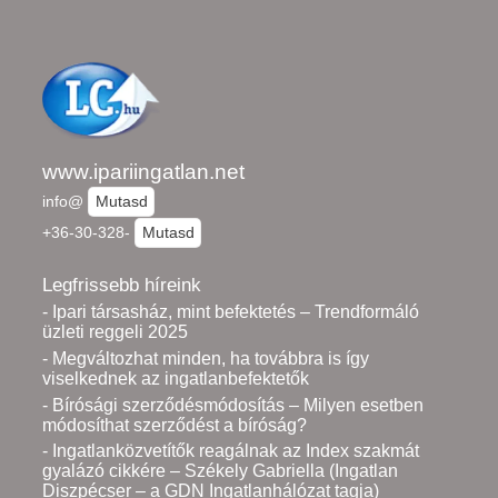
www.ipariingatlan.net
info@
Mutasd
+36-30-328-
Mutasd
Legfrissebb híreink
- Ipari társasház, mint befektetés – Trendformáló
üzleti reggeli 2025
- Megváltozhat minden, ha továbbra is így
viselkednek az ingatlanbefektetők
- Bírósági szerződésmódosítás – Milyen esetben
módosíthat szerződést a bíróság?
- Ingatlanközvetítők reagálnak az Index szakmát
gyalázó cikkére – Székely Gabriella (Ingatlan
Diszpécser – a GDN Ingatlanhálózat tagja)