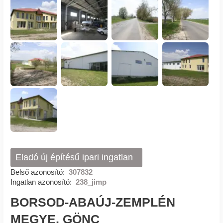
Eladó új építésű ipari ingatlan
Belső azonosító:
307832
Ingatlan azonosító:
238_jimp
BORSOD-ABAÚJ-ZEMPLÉN
MEGYE, GÖNC