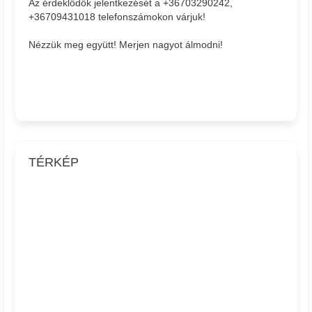
Az érdeklődők jelentkezését a +36703290242,
+36709431018 telefonszámokon várjuk!
Nézzük meg együtt! Merjen nagyot álmodni!
TÉRKÉP