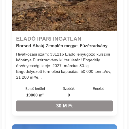
ELADÓ IPARI INGATLAN
Borsod-Abaúj-Zemplén megye, Füzérradvány
Hivatkozási szám: 331216 Eladó lenyűgöző külszíni
kőbánya Füzérradvány külterületén! Engedély
érvényességi ideje: 2027. március 30-ig
Engedélyezett termelési kapacitás: 50 000 tonna/év,
21 280 m³/é...
Belső terület
Szobák
Emelet
19000 m²
0
30 M Ft