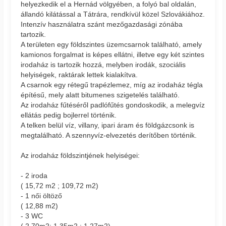
helyezkedik el a Hernád völgyében, a folyó bal oldalán,
állandó kilátással a Tátrára, rendkívül közel Szlovákiához.
Intenzív használatra szánt mezőgazdasági zónába
tartozik.
A területen egy földszintes üzemcsarnok található, amely
kamionos forgalmat is képes ellátni, illetve egy két szintes
irodaház is tartozik hozzá, melyben irodák, szociális
helyiségek, raktárak lettek kialakítva.
A csarnok egy rétegű trapézlemez, míg az irodaház tégla
építésű, mely alatt bitumenes szigetelés található.
Az irodaház fűtéséről padlófűtés gondoskodik, a melegvíz
ellátás pedig bojlerrel történik.
A telken belül víz, villany, ipari áram és földgázcsonk is
megtalálható. A szennyvíz-elvezetés derítőben történik.
Az irodaház földszintjének helyiségei:
- 2 iroda
( 15,72 m2 ; 109,72 m2)
- 1 női öltöző
( 12,88 m2)
- 3 WC
( 2,70m2; 1,35m2 ; 1,27m2)