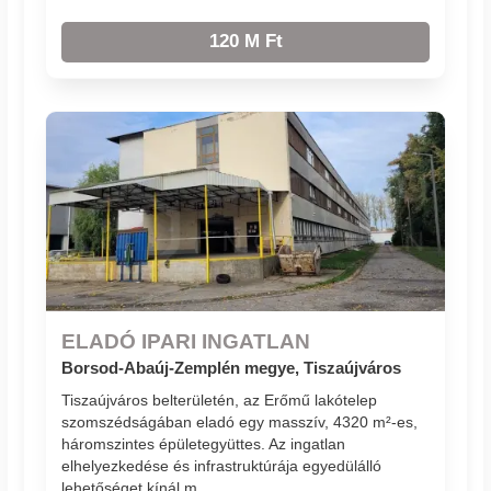
120 M Ft
ELADÓ IPARI INGATLAN
Borsod-Abaúj-Zemplén megye, Tiszaújváros
Tiszaújváros belterületén, az Erőmű lakótelep
szomszédságában eladó egy masszív, 4320 m²-es,
háromszintes épületegyüttes. Az ingatlan
elhelyezkedése és infrastruktúrája egyedülálló
lehetőséget kínál m...