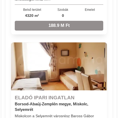
Belső terület
Szobák
Emelet
4320 m²
0
188.9 M Ft
ELADÓ IPARI INGATLAN
Borsod-Abaúj-Zemplén megye, Miskolc,
Selyemrét
Miskolcon a Selyemrét városrész Baross Gábor