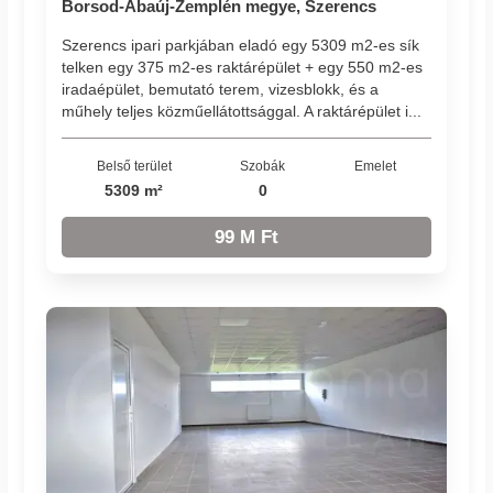
Borsod-Abaúj-Zemplén megye, Szerencs
Szerencs ipari parkjában eladó egy 5309 m2-es sík
telken egy 375 m2-es raktárépület + egy 550 m2-es
iradaépület, bemutató terem, vizesblokk, és a
műhely teljes közműellátottsággal. A raktárépület i...
Belső terület
Szobák
Emelet
5309 m²
0
99 M Ft