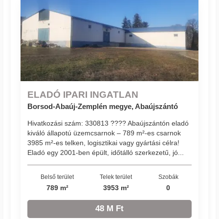
ELADÓ IPARI INGATLAN
Borsod-Abaúj-Zemplén megye, Abaújszántó
Hivatkozási szám: 330813 ???? Abaújszántón eladó
kiváló állapotú üzemcsarnok – 789 m²-es csarnok
3985 m²-es telken, logisztikai vagy gyártási célra!
Eladó egy 2001-ben épült, időtálló szerkezetű, jó...
Belső terület
Telek terület
Szobák
789 m²
3953 m²
0
48 M Ft