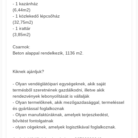
- 1 kazánház
(6,44m2)
- 1 közlekedő lépcsőház
(32,75m2)
- 1 irattár
(3,85m2)
Csarnok:
Beton alappal rendelkezik, 1136 m2.
Kiknek ajánljuk?
- Olyan vendéglátóipari egységeknek, akik saját
termésből szeretnének gazdálkodni, illetve akik
rendezvények lebonyolítását is vállalják
- Olyan termelőknek, akik mezőgazdasággal, termeléssel
és gyártással foglalkoznak
- Olyan manufaktúráknak, amelyek terjeszkedést,
bővítést fontolgatnak
- olyan cégeknek, amelyek logisztikával foglalkoznak.