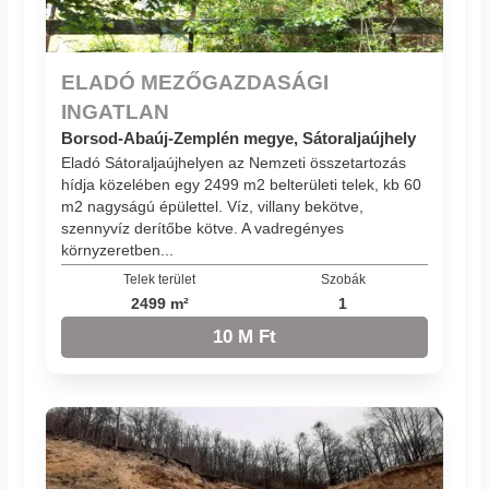
ELADÓ MEZŐGAZDASÁGI
INGATLAN
Borsod-Abaúj-Zemplén megye, Sátoraljaújhely
Eladó Sátoraljaújhelyen az Nemzeti összetartozás
hídja közelében egy 2499 m2 belterületi telek, kb 60
m2 nagyságú épülettel. Víz, villany bekötve,
szennyvíz derítőbe kötve. A vadregényes
környzeretben...
Telek terület
Szobák
2499 m²
1
10 M Ft