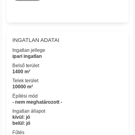
INGATLAN ADATAI
Ingatlan jellege
ipari ingatlan
Belső terület
1400 m²
Telek terület
10000 m²
Építési mód
- nem meghatározott -
Ingatlan állapot
kívül: jó
belül: jó
Fűtés