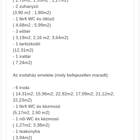
- 2 zuhanyzó
(3,90 m2 ; 1,80m2)
- 1 férfi WC és öltöző
( 4,68m2 ; 5,99m2)
- 3 előtér
( 3,19m2; 2,16 m2; 3,64m2)
- 1 tartózkodó
(12,31m2)
- 1 irattár
( 7,24m2)
Az irodaház emelete (mely befejezetlen maradt):
- 6 iroda
( 14,31m2; 15,96m2; 22,92m2; 17,09m2; 21,12m2;
22,23m2)
- 1 férfi WC és kézmosó
(5,17m2; 2,60 m2)
- 1 női WC és kézmosó
( 1,27m2; 3,38m2)
- 1 teakonyha
( 3,94m2)