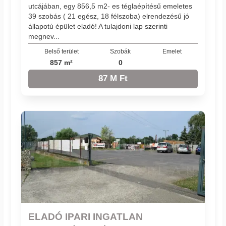
utcájában, egy 856,5 m2- es téglaépítésű emeletes
39 szobás ( 21 egész, 18 félszoba) elrendezésű jó
állapotú épület eladó! A tulajdoni lap szerinti
megnev...
Belső terület
Szobák
Emelet
857 m²
0
87 M Ft
ELADÓ IPARI INGATLAN