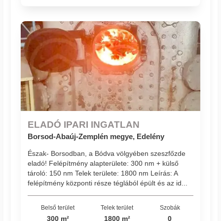
ELADÓ IPARI INGATLAN
Borsod-Abaúj-Zemplén megye, Edelény
Észak- Borsodban, a Bódva völgyében szeszfőzde
eladó! Felépítmény alapterülete: 300 nm + külső
tároló: 150 nm Telek területe: 1800 nm Leírás: A
felépítmény központi része téglából épült és az id...
Belső terület
Telek terület
Szobák
300 m²
1800 m²
0