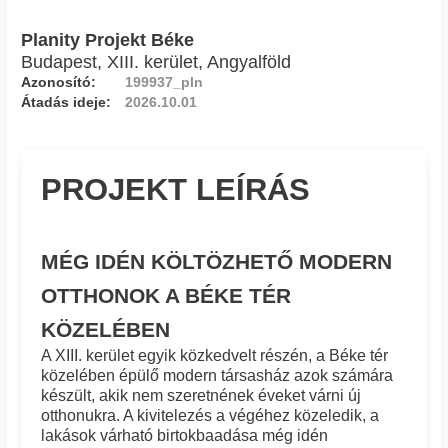
Planity Projekt Béke
Budapest, XIII. kerület, Angyalföld
Azonosító:
199937_pln
Átadás ideje:
2026.10.01
PROJEKT LEÍRÁS
MÉG IDÉN KÖLTÖZHETŐ MODERN
OTTHONOK A BÉKE TÉR
KÖZELÉBEN
A XIII. kerület egyik közkedvelt részén, a Béke tér
közelében épülő modern társasház azok számára
készült, akik nem szeretnének éveket várni új
otthonukra. A kivitelezés a végéhez közeledik, a
lakások várható birtokbaadása még idén