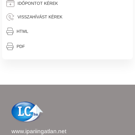
IDŐPONTOT KÉREK
VISSZAHÍVÁST KÉREK
⎙︁
HTML
⎙︁
PDF
www.ipariingatlan.net