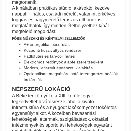
megtörténik.
A kínálatban praktikus stúdió lakásoktól kezdve
nappali + hálós, családi méretű, valamint erkélyes,
loggiás és nagyméretű teraszos otthonok is
megtalálhatók, így minden élethelyzethez kínál
megfelelő megoldást.
FŐBB MŰSZAKI ÉS KÉNYELMI JELLEMZŐK
A+ energetikai besorolás
Központi hőszivattyús rendszer
Padlófűtés és fan-coil hűtés
Elektromos redőnyök alapfelszereltségként
Modern, letisztult építészeti kialakítás
Opcionálisan megvásárolható teremgarázs-beállók
és tárolók
NÉPSZERŰ LOKÁCIÓ
A Béke tér környéke a XIII. kerület egyik
legkedveltebb városrésze, ahol a kiváló
infrastruktúra és a nyugodt lakókörnyezet tökéletes
egyensúlyt alkot. A közelben bevásárlási
lehetőségek, éttermek, szolgáltatások, oktatási
intézmények és sportolási lehetőségek egyaránt
megtalálhatók, míg a Váci út, az Árpád híd és