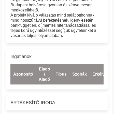
Budapest belvárosa gyorsan és kényelmesen
megközelíthető.
A projekt kiváló választás mind saját otthonnak,
mind hosszú távú befektetésnek. Igény esetén
bankfüggetlen, díjmentes hiteltanácsadással és
teljes körű ügyintézéssel segítjük ügyfeleinket a
vásárlás teljes folyamatában.
Ingatlanok
Eladó
Azonosító
/
Típus
Szobák
Erkély
E
Kiadó
ÉRTÉKESÍTŐ IRODA