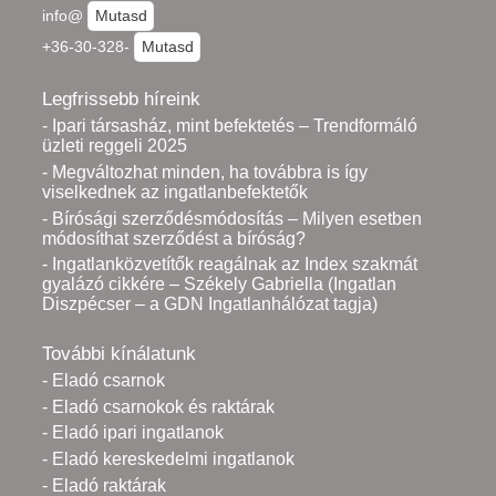
info@
Mutasd
+36-30-328-
Mutasd
Legfrissebb híreink
- Ipari társasház, mint befektetés – Trendformáló
üzleti reggeli 2025
- Megváltozhat minden, ha továbbra is így
viselkednek az ingatlanbefektetők
- Bírósági szerződésmódosítás – Milyen esetben
módosíthat szerződést a bíróság?
- Ingatlanközvetítők reagálnak az Index szakmát
gyalázó cikkére – Székely Gabriella (Ingatlan
Diszpécser – a GDN Ingatlanhálózat tagja)
További kínálatunk
- Eladó csarnok
- Eladó csarnokok és raktárak
- Eladó ipari ingatlanok
- Eladó kereskedelmi ingatlanok
- Eladó raktárak