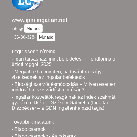
www.ipariingatlan.net
info@
Mutasd
+36-30-328-
Mutasd
Legfrissebb híreink
- Ipari társasház, mint befektetés – Trendformáló
üzleti reggeli 2025
- Megváltozhat minden, ha továbbra is így
viselkednek az ingatlanbefektetők
- Bírósági szerződésmódosítás – Milyen esetben
módosíthat szerződést a bíróság?
- Ingatlanközvetítők reagálnak az Index szakmát
gyalázó cikkére – Székely Gabriella (Ingatlan
Diszpécser – a GDN Ingatlanhálózat tagja)
További kínálatunk
- Eladó csarnok
- Eladó csarnokok és raktárak