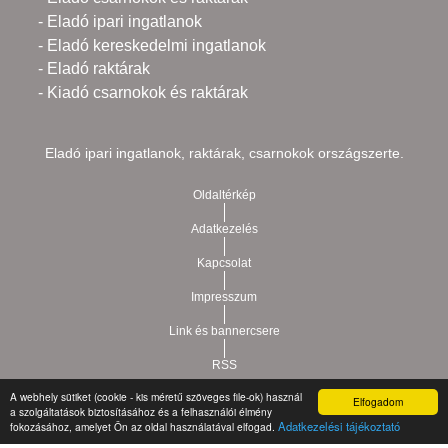
- Eladó ipari ingatlanok
- Eladó kereskedelmi ingatlanok
- Eladó raktárak
- Kiadó csarnokok és raktárak
Eladó ipari ingatlanok, raktárak, csarnokok országszerte.
Oldaltérkép
Adatkezelés
Kapcsolat
Impresszum
Link és bannercsere
RSS
A webhely sütiket (cookie - kis méretű szöveges file-ok) használ
Elfogadom
a szolgáltatások biztosításához és a felhasználói élmény
Vár-Köz Kft. - Ingatlan nyilvántartó, ügyviteli és
Copyright © 2021.
Adatkezelési tájékoztató
fokozásához, amelyet Ön az oldal használatával elfogad.
adminisztrációs szoftver