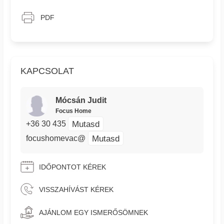
PDF
KAPCSOLAT
Mócsán Judit
Focus Home
Mutasd
+36 30 435
Mutasd
focushomevac@
IDŐPONTOT KÉREK
VISSZAHÍVÁST KÉREK
AJÁNLOM EGY ISMERŐSÖMNEK