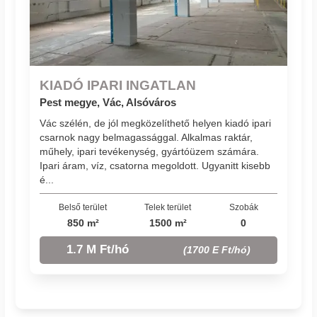
KIADÓ IPARI INGATLAN
Pest megye, Vác, Alsóváros
Vác szélén, de jól megközelíthető helyen kiadó ipari
csarnok nagy belmagassággal. Alkalmas raktár,
műhely, ipari tevékenység, gyártóüzem számára.
Ipari áram, víz, csatorna megoldott. Ugyanitt kisebb
é...
Belső terület
Telek terület
Szobák
850 m²
1500 m²
0
1.7 M Ft/hó
(1700 E Ft/hó)