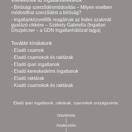
viselkednek az ingatlanbefektetők
- Bírósági szerződésmódosítás – Milyen esetben
módosíthat szerződést a bíróság?
- Ingatlanközvetítők reagálnak az Index szakmát
gyalázó cikkére – Székely Gabriella (Ingatlan
Diszpécser – a GDN Ingatlanhálózat tagja)
További kínálatunk
- Eladó csarnok
- Eladó csarnokok és raktárak
- Eladó ipari ingatlanok
- Eladó kereskedelmi ingatlanok
- Eladó raktárak
- Kiadó csarnokok és raktárak
Eladó ipari ingatlanok, raktárak, csarnokok országszerte.
Oldaltérkép
Adatkezelés