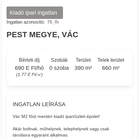
Kiadó ipari ingatlan
Ingatlan azonosító:
75_fh
PEST MEGYE, VÁC
Bérleti díj
Szobák
Terület
Telek terület
690 E Ft/hó
0 szoba
390 m²
660 m²
(1.77 E Ft/㎡)
INGATLAN LEÍRÁSA
Vác M2 főút mentén kiadó ipari/üzleti épület!
Akár boltnak, műhelynek, telephelynek vagy csak
tárolásra egyaránt alkalmas.