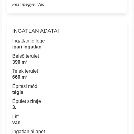
Pest megye, Vác
INGATLAN ADATAI
Ingatlan jellege
ipari ingatlan
Belső terület
390 m²
Telek terület
660 m²
Építési mód
tégla
Épület szintje
3.
Lift
van
Ingatlan állapot