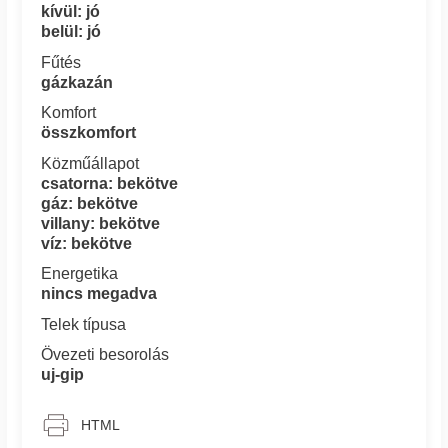
kívül: jó
belül: jó
Fűtés
gázkazán
Komfort
összkomfort
Közműállapot
csatorna: bekötve
gáz: bekötve
villany: bekötve
víz: bekötve
Energetika
nincs megadva
Telek típusa
Övezeti besorolás
uj-gip
HTML