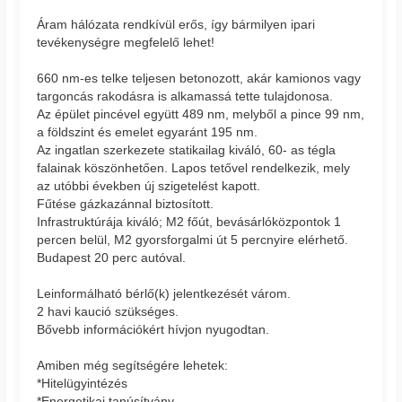
Áram hálózata rendkívül erős, így bármilyen ipari
tevékenységre megfelelő lehet!
660 nm-es telke teljesen betonozott, akár kamionos vagy
targoncás rakodásra is alkamassá tette tulajdonosa.
Az épület pincével együtt 489 nm, melyből a pince 99 nm,
a földszint és emelet egyaránt 195 nm.
Az ingatlan szerkezete statikailag kiváló, 60- as tégla
falainak köszönhetően. Lapos tetővel rendelkezik, mely
az utóbbi években új szigetelést kapott.
Fűtése gázkazánnal biztosított.
Infrastruktúrája kiváló; M2 főút, bevásárlóközpontok 1
percen belül, M2 gyorsforgalmi út 5 percnyire elérhető.
Budapest 20 perc autóval.
Leinformálható bérlő(k) jelentkezését várom.
2 havi kaució szükséges.
Bővebb információkért hívjon nyugodtan.
Amiben még segítségére lehetek:
*Hitelügyintézés
*Energetikai tanúsítvány