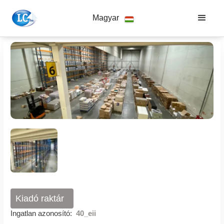
Magyar
Kiadó raktár
Ingatlan azonosító:
40_eii