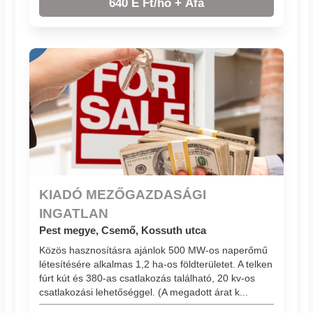
640 E Ft/hó + Áfa
KIADÓ MEZŐGAZDASÁGI
INGATLAN
Pest megye, Csemő, Kossuth utca
Közös hasznosításra ajánlok 500 MW-os naperőmű
létesítésére alkalmas 1,2 ha-os földterületet. A telken
fúrt kút és 380-as csatlakozás található, 20 kv-os
csatlakozási lehetőséggel. (A megadott árat k...