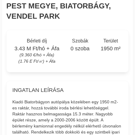
PEST MEGYE, BIATORBÁGY,
VENDEL PARK
Bérleti díj
Szobák
Terület
3.43 M Ft/hó + Áfa
0 szoba
1950 m²
(9.360 €/hó + Áfa)
(1.76 E Ft/㎡) + Áfa
INGATLAN LEÍRÁSA
Kiadó Biatorbágyon autópálya közelében egy 1950 m2-
es raktár, hozzá további iroda bérlési lehetőséggel.
Raktár hasznos belmagassága 15.3 méter. Nagyobb
épület része, amely a 2000-2006 között épült. A
bérlemény kamionnal engedély nélkül elérhető útvonalon
található. Rendelkezik több dokkoló és egy szintbeli ipari