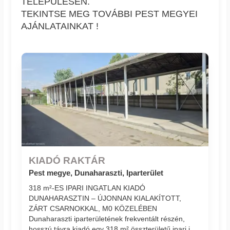
TELEPÜLÉSEN.
TEKINTSE MEG TOVÁBBI PEST MEGYEI
AJÁNLATAINKAT !
KIADÓ RAKTÁR
Pest megye, Dunaharaszti, Iparterület
318 m²-ES IPARI INGATLAN KIADÓ
DUNAHARASZTIN – ÚJONNAN KIALAKÍTOTT,
ZÁRT CSARNOKKAL, M0 KÖZELÉBEN
Dunaharaszti iparterületének frekventált részén,
hosszú távra kiadó egy 318 m² összterületű ipari i...