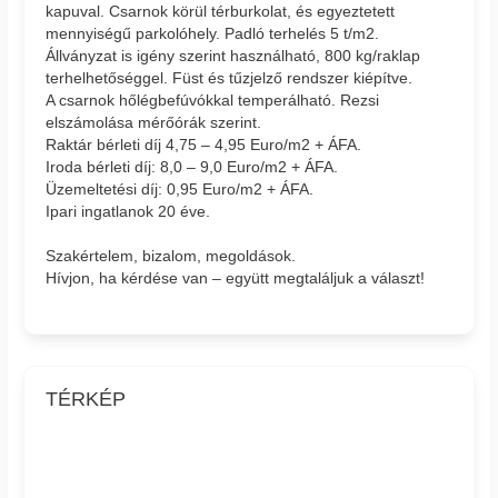
kapuval. Csarnok körül térburkolat, és egyeztetett
mennyiségű parkolóhely. Padló terhelés 5 t/m2.
Állványzat is igény szerint használható, 800 kg/raklap
terhelhetőséggel. Füst és tűzjelző rendszer kiépítve.
A csarnok hőlégbefúvókkal temperálható. Rezsi
elszámolása mérőórák szerint.
Raktár bérleti díj 4,75 – 4,95 Euro/m2 + ÁFA.
Iroda bérleti díj: 8,0 – 9,0 Euro/m2 + ÁFA.
Üzemeltetési díj: 0,95 Euro/m2 + ÁFA.
Ipari ingatlanok 20 éve.
Szakértelem, bizalom, megoldások.
Hívjon, ha kérdése van – együtt megtaláljuk a választ!
TÉRKÉP