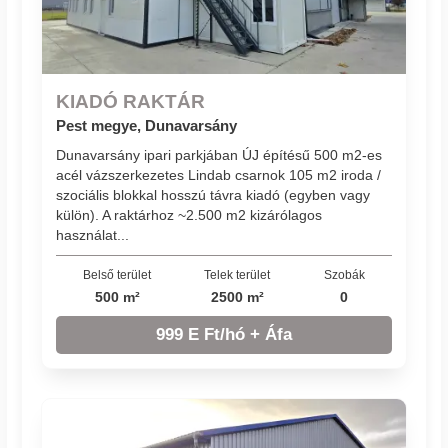
KIADÓ RAKTÁR
Pest megye, Dunavarsány
Dunavarsány ipari parkjában ÚJ építésű 500 m2-es
acél vázszerkezetes Lindab csarnok 105 m2 iroda /
szociális blokkal hosszú távra kiadó (egyben vagy
külön). A raktárhoz ~2.500 m2 kizárólagos
használat...
Belső terület
Telek terület
Szobák
500 m²
2500 m²
0
999 E Ft/hó + Áfa