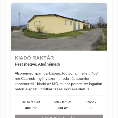
KIADÓ RAKTÁR
Pest megye, Alsónémedi
Alsónémedi ipari parkjában, főútvonal melletti 400
nm Csarnok - igény szerint iroda- és szaniter
konténerrel - kiadó az MO-tól pár percre. Az ingatlan
beton alapzatú drótkerítéssel körbekerített, a...
Belső terület
Telek terület
Szobák
400 m²
600 m²
0