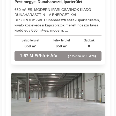
Pest megye, Dunaharaszti, Iparterület
650 m²-ES, MODERN IPARI CSARNOK KIADÓ
DUNAHARASZTIN – A ENERGETIKAI
BESOROLÁSSAL Dunaharaszti északi iparterületén,
kiváló közlekedési kapcsolatok mellett hosszú távra
kiadó egy 650 m²-es, modern, ...
Belső terület
Telek terület
Szobák
650 m²
650 m²
0
1.67 M Ft/hó + Áfa
(7 €/hó/㎡ + Áfa)