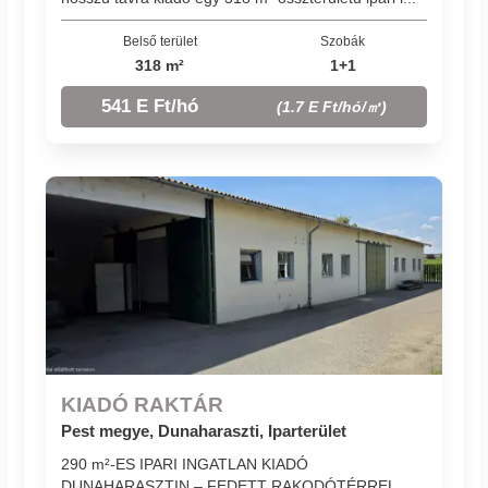
Belső terület
Szobák
318 m²
1+1
541 E Ft/hó
(1.7 E Ft/hó/㎡)
KIADÓ RAKTÁR
Pest megye, Dunaharaszti, Iparterület
290 m²-ES IPARI INGATLAN KIADÓ
DUNAHARASZTIN – FEDETT RAKODÓTÉRREL,