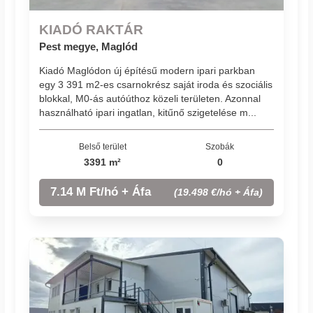
KIADÓ RAKTÁR
Pest megye, Maglód
Kiadó Maglódon új építésű modern ipari parkban
egy 3 391 m2-es csarnokrész saját iroda és szociális
blokkal, M0-ás autóúthoz közeli területen. Azonnal
használható ipari ingatlan, kitűnő szigetelése m...
Belső terület
Szobák
3391 m²
0
7.14 M Ft/hó + Áfa
(19.498 €/hó + Áfa)