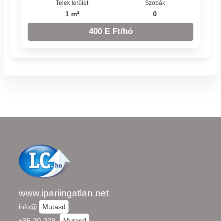
Telek terület
Szobák
1 m²
0
400 E Ft/hó
www.ipariingatlan.net
info@
Mutasd
+36-30-328-
Mutasd