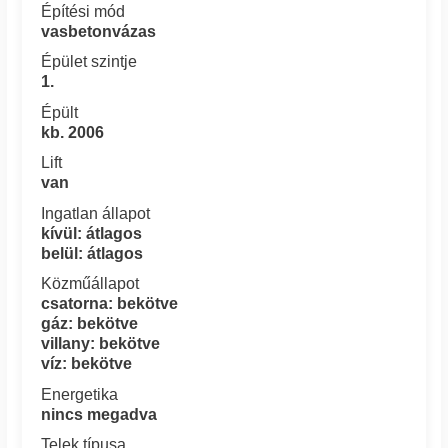
Építési mód
vasbetonvázas
Épület szintje
1.
Épült
kb. 2006
Lift
van
Ingatlan állapot
kívül: átlagos
belül: átlagos
Közműállapot
csatorna: bekötve
gáz: bekötve
villany: bekötve
víz: bekötve
Energetika
nincs megadva
Telek típusa