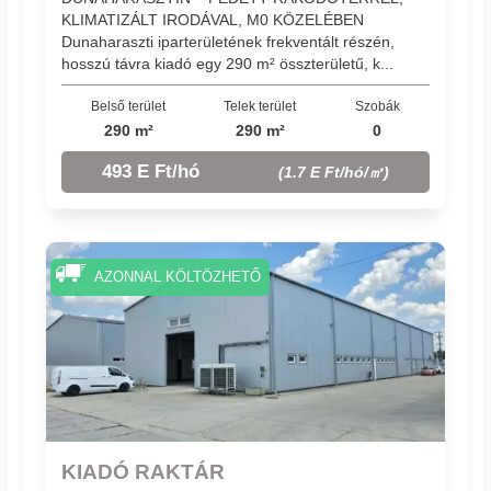
KLIMATIZÁLT IRODÁVAL, M0 KÖZELÉBEN
Dunaharaszti iparterületének frekventált részén,
hosszú távra kiadó egy 290 m² összterületű, k...
Belső terület
Telek terület
Szobák
290 m²
290 m²
0
493 E Ft/hó
(1.7 E Ft/hó/㎡)
AZONNAL KÖLTÖZHETŐ
KIADÓ RAKTÁR