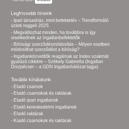
Legfrissebb híreink
- Ipari társasház, mint befektetés – Trendformáló
üzleti reggeli 2025
- Megváltozhat minden, ha továbbra is így
viselkednek az ingatlanbefektetők
- Bírósági szerződésmódosítás – Milyen esetben
módosíthat szerződést a bíróság?
- Ingatlanközvetítők reagálnak az Index szakmát
gyalázó cikkére – Székely Gabriella (Ingatlan
Diszpécser – a GDN Ingatlanhálózat tagja)
További kínálatunk
- Eladó csarnok
- Eladó csarnokok és raktárak
- Eladó ipari ingatlanok
- Eladó kereskedelmi ingatlanok
- Eladó raktárak
- Kiadó csarnokok és raktárak