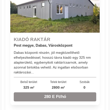
KIADÓ RAKTÁR
Pest megye, Dabas, Városközpont
Dabas központi részén, jól megközelíthető
elhelyezkedéssel, hosszú távra kiadó egy 325 nm
alapterületű, egybenyitott raktár/csarnok, amely
azonnal birtokba vehető. Az ingatlan elsősorban
raktározási...
Belső terület
Telek terület
Szobák
325 m²
2800 m²
0
280 E Ft/hó