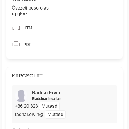
Övezeti besorolás
uj-gksz
HTML
PDF
KAPCSOLAT
Radnai Ervin
EladoIpariIngatlan
Mutasd
+36 20 323
Mutasd
radnai.ervin@