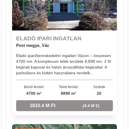
ELADÓ IPARI INGATLAN
Pest megye, Vác
Eladó ipari/kereskedelmi ingatlan Vácon – összesen
4700 nm. A komplexum telek területe 8,898 nm, 2 fő
bejárati kapuval és hátsó áruszállítási bejárattal. A
parkolásra és kültéri használatra rendelk...
Belső terület
Telek terület
Szobák
4700 m²
8898 m²
20
1610.4 M Ft
(4.4 M €)