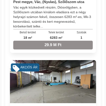
Pest megye, Vác, (Nyulas), Szőlőszem utca
Vác egyik közkedvelt részén, Diósvölgyben, a
Szőlőszem utcában kínálom eladásra ezt a négy
helyrajzi számon fekvő, összesen 6283 m²-es, Mk-3
besorolású, szántó és kert megnevezésű,
körbekerített telke...
Belső terület
Telek terület
Szobák
18 m²
6283 m²
1
29.9 M Ft
AKCIÓS ÁR