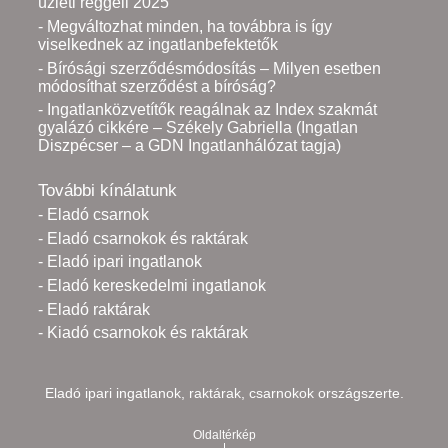
üzleti reggeli 2025
- Megváltozhat minden, ha továbbra is így
viselkednek az ingatlanbefektetők
- Bírósági szerződésmódosítás – Milyen esetben
módosíthat szerződést a bíróság?
- Ingatlanközvetítők reagálnak az Index szakmát
gyalázó cikkére – Székely Gabriella (Ingatlan
Diszpécser – a GDN Ingatlanhálózat tagja)
További kínálatunk
- Eladó csarnok
- Eladó csarnokok és raktárak
- Eladó ipari ingatlanok
- Eladó kereskedelmi ingatlanok
- Eladó raktárak
- Kiadó csarnokok és raktárak
Eladó ipari ingatlanok, raktárak, csarnokok országszerte.
Oldaltérkép