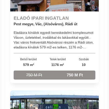
ELADÓ IPARI INGATLAN
Pest megye, Vác, (Alsóváros), Rádi út
Eladásra kínálok egyedi kereskedelmi komplexumot
Vácon, üzletekkel, irodákkal és lakásokkal együtt..
Vác város frekventált Alsóvárosi részén a Rádi úton,
eladásra kínálok 579 m2-es telken, 1176 m2-...
Belső terület
Telek terület
Szobák
579 m²
1176 m²
10
750 M Ft
750 M Ft