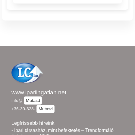
www.ipariingatlan.net
info@
Mutasd
+36-30-328-
Mutasd
Legfrissebb híreink
- Ipari társasház, mint befektetés – Trendformáló