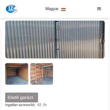
Magyar
Eladó garázs
Ingatlan azonosító:
62_fh