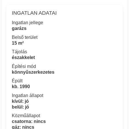
INGATLAN ADATAI
Ingatlan jellege
garázs
Belső terület
15 m²
Tájolás
északkelet
Építési mód
könnyűszerkezetes
Épült
kb. 1990
Ingatlan állapot
kívül: jó
belül: jó
Közműállapot
csatorna: nincs
gáz: nincs