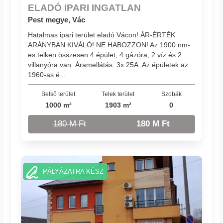
ELADÓ IPARI INGATLAN
Pest megye, Vác
Hatalmas ipari terület eladó Vácon! ÁR-ÉRTÉK
ARÁNYBAN KIVÁLÓ! NE HABOZZON! Az 1900 nm-
es telken összesen 4 épület, 4 gázóra, 2 víz és 2
villanyóra van. Áramellátás: 3x 25A. Az épületek az
1960-as é...
Belső terület
Telek terület
Szobák
1000 m²
1903 m²
0
180 M Ft
180 M Ft
PÁLYÁZATRA KÉSZ