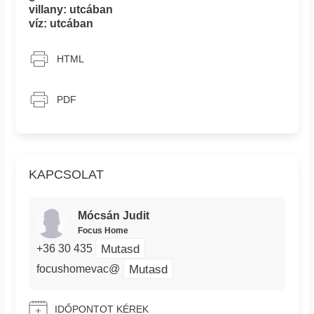
villany: utcában
víz: utcában
HTML
PDF
KAPCSOLAT
Mócsán Judit
Focus Home
Mutasd
+36 30 435
Mutasd
focushomevac@
IDŐPONTOT KÉREK