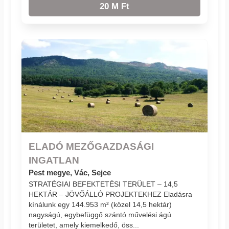
20 M Ft
ELADÓ MEZŐGAZDASÁGI
INGATLAN
Pest megye, Vác, Sejce
STRATÉGIAI BEFEKTETÉSI TERÜLET – 14,5
HEKTÁR – JÖVŐÁLLÓ PROJEKTEKHEZ Eladásra
kínálunk egy 144.953 m² (közel 14,5 hektár)
nagyságú, egybefüggő szántó művelési ágú
területet, amely kiemelkedő, öss...