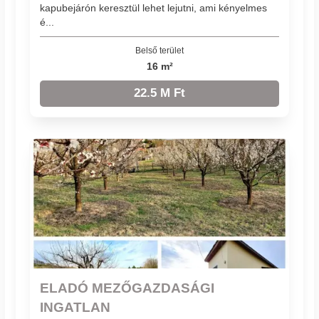
kapubejárón keresztül lehet lejutni, ami kényelmes
é...
Belső terület
16 m²
22.5 M Ft
ELADÓ MEZŐGAZDASÁGI
INGATLAN