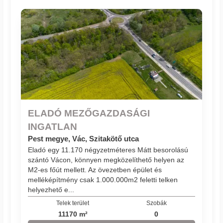
ELADÓ MEZŐGAZDASÁGI
INGATLAN
Pest megye, Vác, Szitakötő utca
Eladó egy 11.170 négyzetméteres Mátt besorolású
szántó Vácon, könnyen megközelíthető helyen az
M2-es főút mellett. Az övezetben épület és
melléképítmény csak 1.000.000m2 feletti telken
helyezhető e...
Telek terület
Szobák
11170 m²
0