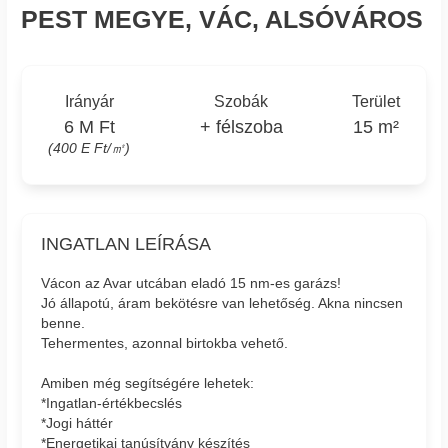
PEST MEGYE, VÁC, ALSÓVÁROS
Irányár
Szobák
Terület
6 M Ft
+ félszoba
15 m²
(400 E Ft/㎡)
INGATLAN LEÍRÁSA
Vácon az Avar utcában eladó 15 nm-es garázs!
Jó állapotú, áram bekötésre van lehetőség. Akna nincsen
benne.
Tehermentes, azonnal birtokba vehető.
Amiben még segítségére lehetek:
*Ingatlan-értékbecslés
*Jogi háttér
*Energetikai tanúsítvány készítés