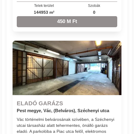
Telek terület
Szobák
144953 m²
0
450 M Ft
ELADÓ GARÁZS
Pest megye, Vác, (Belváros), Széchenyi utca
Vác történelmi belvárosának szívében, a Széchenyi
utcai társasház alatt tehermentes, önálló garázs
eladó. A parkolóba a Piac utca felől, elektromos