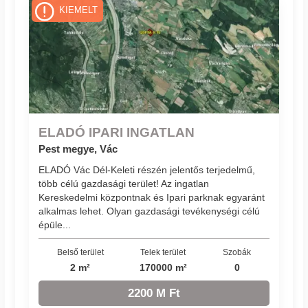
KIEMELT
ELADÓ IPARI INGATLAN
Pest megye, Vác
ELADÓ Vác Dél-Keleti részén jelentős terjedelmű,
több célú gazdasági terület! Az ingatlan
Kereskedelmi központnak és Ipari parknak egyaránt
alkalmas lehet. Olyan gazdasági tevékenységi célú
épüle...
Belső terület
Telek terület
Szobák
2 m²
170000 m²
0
2200 M Ft