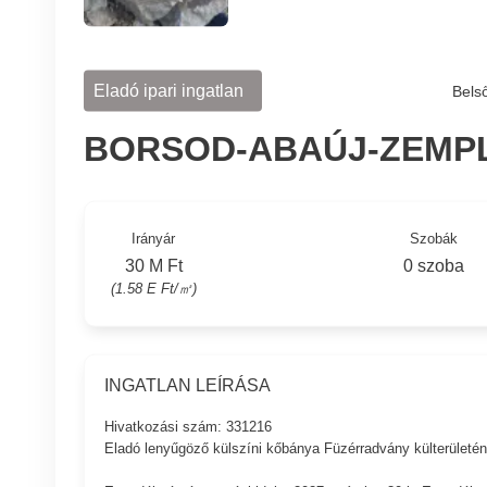
Eladó ipari ingatlan
Bels
BORSOD-ABAÚJ-ZEMP
Irányár
Szobák
30 M Ft
0 szoba
(1.58 E Ft/㎡)
INGATLAN LEÍRÁSA
Hivatkozási szám: 331216
Eladó lenyűgöző külszíni kőbánya Füzérradvány külterületén