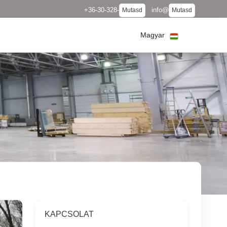
+36-30-328-
info@
Mutasd
Mutasd
Magyar
KAPCSOLAT