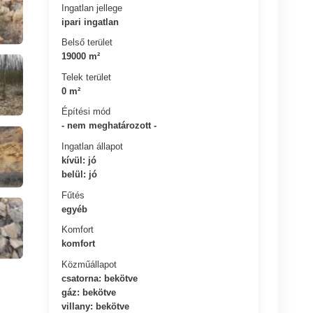
Ingatlan jellege
ipari ingatlan
Belső terület
19000 m²
Telek terület
0 m²
Építési mód
- nem meghatározott -
Ingatlan állapot
kívül: jó
belül: jó
Fűtés
egyéb
Komfort
komfort
Közműállapot
csatorna: bekötve
gáz: bekötve
villany: bekötve