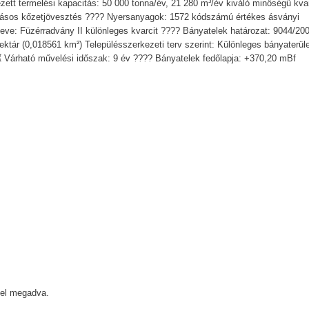
ett termelési kapacitás: 50 000 tonna/év, 21 280 m³/év kiváló minőségű kvar
tásos kőzetjövesztés ???? Nyersanyagok: 1572 kódszámú értékes ásványi
édneve: Füzérradvány II különleges kvarcit ???? Bányatelek határozat: 9044/20
tár (0,018561 km²) Településszerkezeti terv szerint: Különleges bányaterüle
 Várható művelési időszak: 9 év ????️ Bányatelek fedőlapja: +370,20 mBf
yel megadva.