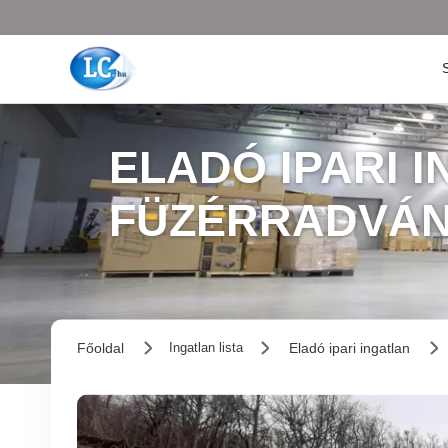
ELADÓ IPARI I
FÜZÉRRADVÁ
Főoldal
Eladó ipari ingatlan
Ingatlan lista