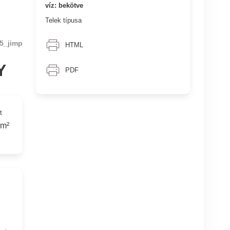
víz: bekötve
Telek típusa
5_jimp
HTML
Y
PDF
t
 m²