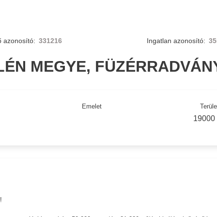
ő azonosító:
331216
Ingatlan azonosító:
35
LÉN MEGYE, FÜZÉRRADVÁN
Emelet
Terüle
19000
!