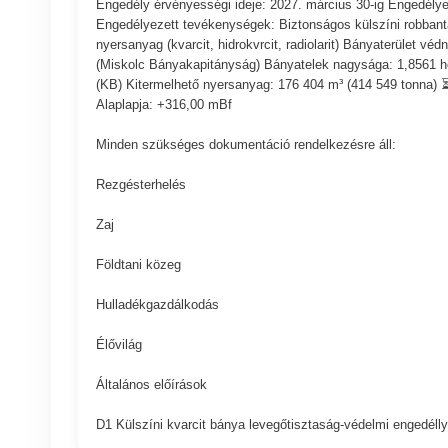
Engedély érvényességi ideje: 2027. március 30-ig Engedélyez
Engedélyezett tevékenységek: Biztonságos külszíni robban
nyersanyag (kvarcit, hidrokvrcit, radiolarit) Bányaterület v
(Miskolc Bányakapitányság) Bányatelek nagysága: 1,8561 hek
(KB) Kitermelhető nyersanyag: 176 404 m³ (414 549 tonna) ⏳
Alaplapja: +316,00 mBf
Minden szükséges dokumentáció rendelkezésre áll:
Rezgésterhelés
Zaj
Földtani közeg
Hulladékgazdálkodás
Élővilág
Általános előírások
D1 Külszíni kvarcit bánya levegőtisztaság-védelmi engedéll