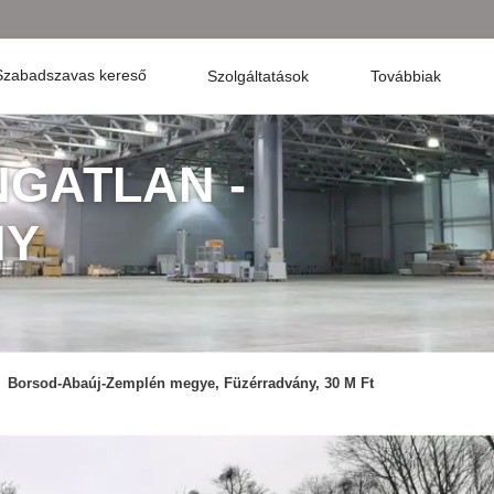
Szabadszavas kereső
Szolgáltatások
Továbbiak
NGATLAN -
NY
Borsod-Abaúj-Zemplén megye, Füzérradvány, 30 M Ft