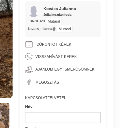
Kovács Julianna
Júlia Ingatlaniroda
Mutasd
+3670 329
Mutasd
kovacs.julianna@
IDŐPONTOT KÉREK
VISSZAHÍVÁST KÉREK
AJÁNLOM EGY ISMERŐSÖMNEK
MEGOSZTÁS
KAPCSOLATFELVÉTEL
Név