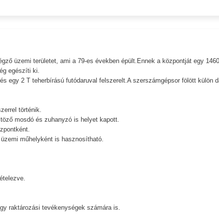
égző üzemi területet, ami a 79-es években épült.Ennek a központját egy 146
ég egészíti ki.
 és egy 2 T teherbírású futódaruval felszerelt.A szerszámgépsor fölött külön d
errel történik.
ltöző mosdó és zuhanyzó is helyet kapott.
özpontként.
s üzemi műhelyként is hasznosítható.
ételezve.
 vagy raktározási tevékenységek számára is.