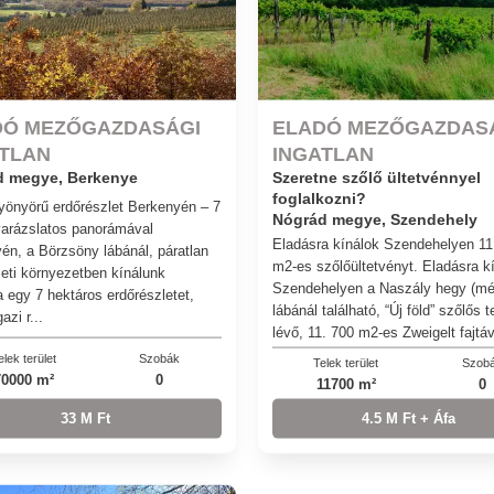
DÓ MEZŐGAZDASÁGI
ELADÓ MEZŐGAZDAS
ATLAN
INGATLAN
Szeretne szőlő ültetvénnyel
d megye, Berkenye
foglalkozni?
yönyörű erdőrészlet Berkenyén – 7
Nógrád megye, Szendehely
varázslatos panorámával
Eladásra kínálok Szendehelyen 11
én, a Börzsöny lábánál, páratlan
m2-es szőlőültetvényt. Eladásra k
eti környezetben kínálunk
Szendehelyen a Naszály hegy (m
a egy 7 hektáros erdőrészletet,
lábánál található, “Új föld” szőlős t
azi r...
lévő, 11. 700 m2-es Zweigelt fajtáv
elek terület
Szobák
Telek terület
Szob
70000 m²
0
11700 m²
0
33 M Ft
4.5 M Ft + Áfa