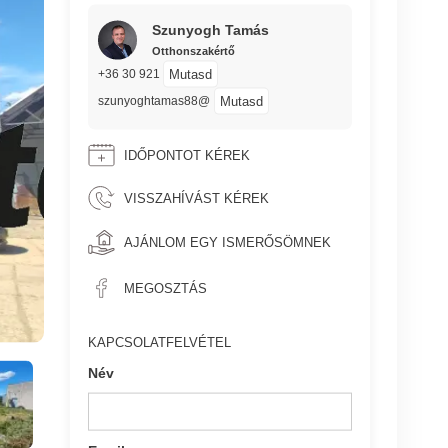
Szunyogh Tamás
Otthonszakértő
Mutasd
+36 30 921
Mutasd
szunyoghtamas88@
IDŐPONTOT KÉREK
VISSZAHÍVÁST KÉREK
AJÁNLOM EGY ISMERŐSÖMNEK
MEGOSZTÁS
KAPCSOLATFELVÉTEL
Név