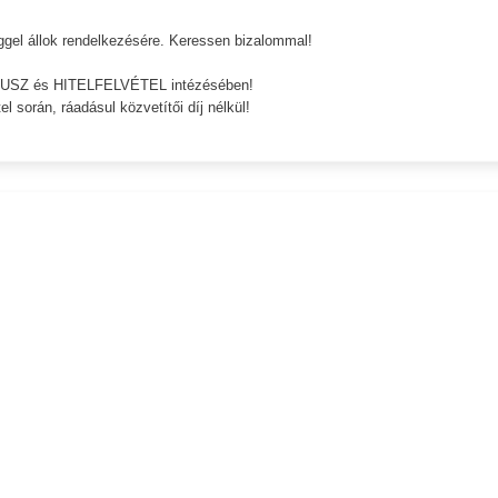
ggel állok rendelkezésére. Keressen bizalommal!
PLUSZ és HITELFELVÉTEL intézésében!
el során, ráadásul közvetítői díj nélkül!