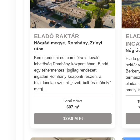
ELADÓ RAKTÁR
ELA
Nógrád megye, Romhány, Zrínyi
ING
utca
Nógrá
Kereskedelmi és ipari célra is kiváló
Eladó g
lehetőség Romhány központjában. Eladó
hektár 
egy tehermentes, jogilag rendezett
Berkeny
ingatlan Romhány központi részén, a
termész
tulajdoni lap szerint „kivett bolt és műhely”
eladásr
megj...
amely ig
Belső terület
T
607 m²
129.9 M Ft