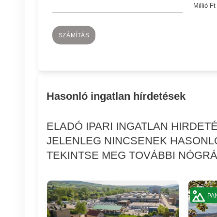
Millió Ft
SZÁMÍTÁS
Hasonló ingatlan hírdetések
ELADÓ IPARI INGATLAN HIRDE
JELENLEG NINCSENEK HASONLÓ
TEKINTSE MEG TOVÁBBI NÓGRÁD
PA