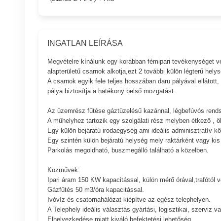
INGATLAN LEÍRÁSA
Megvételre kínálunk egy korábban fémipari tevékenységet v
alapterületű csarnok alkotja,ezt 2 további külön légterű helys
A csarnok egyik fele teljes hosszában daru pályával ellátott,
pálya biztosítja a hatékony belső mozgatást.
Az üzemrész fűtése gáztüzelésű kazánnal, légbefúvós rendsz
A műhelyhez tartozik egy szolgálati rész melyben étkező , ö
Egy külön bejáratú irodaegység ami ideális adminisztratív k
Egy szintén külön bejáratú helység mely raktárként vagy ki
Parkolás megoldható, buszmegálló található a közelben.
Közművek:
Ipari áram 150 KW kapacitással, külön mérő órával,trafótól v
Gázfűtés 50 m3/óra kapacitással.
Ivóvíz és csatornahálózat kiépítve az egész telephelyen.
A Telephely ideális választás gyártási, logisztikai, szerviz
Elhelyezkedése miatt kiváló befektetési lehetőség.