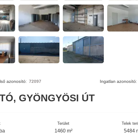
lső azonosító:
72097
Ingatlan azonosító:
TÓ, GYÖNGYÖSI ÚT
k
Terület
Telek ter
oba
1460 m²
5484 