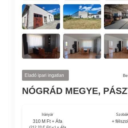
Eladó ipari ingatlan
Be
NÓGRÁD MEGYE, PÁSZ
Irányár
Szobá
310 M Ft + Áfa
+ félsz
(212.33 E Ft/㎡) + Áfa