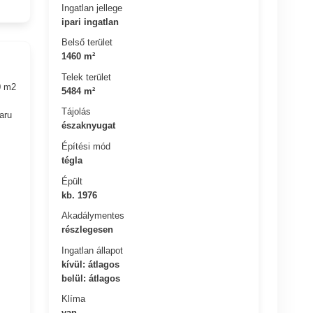
Ingatlan jellege
ipari ingatlan
Belső terület
1460 m²
Telek terület
0 m2
5484 m²
Tájolás
aru
északnyugat
Építési mód
tégla
Épült
kb. 1976
Akadálymentes
részlegesen
Ingatlan állapot
kívül: átlagos
belül: átlagos
Klíma
van