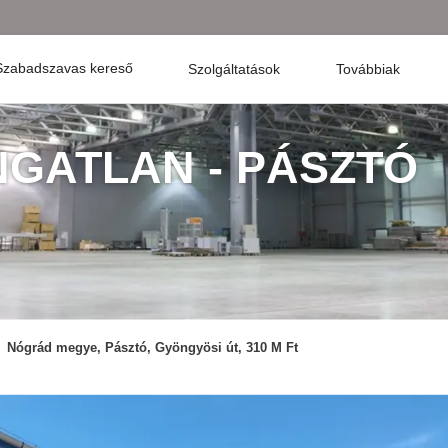
Szabadszavas kereső
Szolgáltatások
Továbbiak
INGATLAN - PÁSZTÓ
Nógrád megye, Pásztó, Gyöngyösi út, 310 M Ft