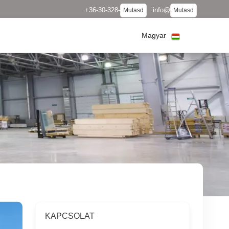
+36-30-328-
info@
Mutasd
Mutasd
Magyar
KAPCSOLAT