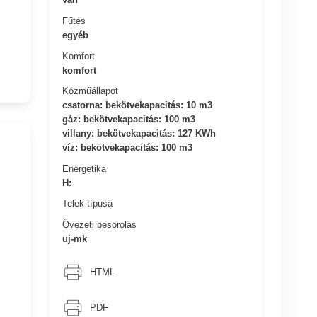
Fűtés
egyéb
Komfort
komfort
Közműállapot
csatorna: bekötvekapacitás: 10 m3
gáz: bekötvekapacitás: 100 m3
villany: bekötvekapacitás: 127 KWh
víz: bekötvekapacitás: 100 m3
Energetika
H:
Telek típusa
Övezeti besorolás
uj-mk
HTML
PDF