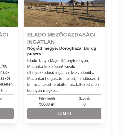
ÁGI
ELADÓ MEZŐGAZDASÁGI
INGATLAN
Nógrád megye, Dorogháza, Dorog
puszta
Eladó Tanya Major Bátonyterenyén,
.700
Maconka közelében! Kiváló
ínálok
elhelyezkedésű ingatlan, közvetlenül a
észkő)
Maconkai horgásztó mellett, mindössze 1
erületen
km-re a lakott területtől, aszfaltozott úton
al...
könnyen megkö...
ák
Telek terület
Szobák
58600 m²
0
85 M Ft