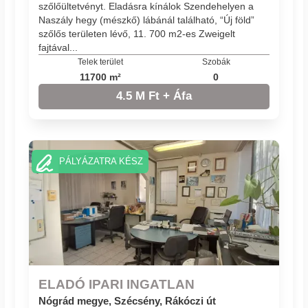
szőlőültetvényt. Eladásra kínálok Szendehelyen a
Naszály hegy (mészkő) lábánál található, “Új föld”
szőlős területen lévő, 11. 700 m2-es Zweigelt
fajtával...
Telek terület
Szobák
11700 m²
0
4.5 M Ft + Áfa
PÁLYÁZATRA KÉSZ
ELADÓ IPARI INGATLAN
Nógrád megye, Szécsény, Rákóczi út