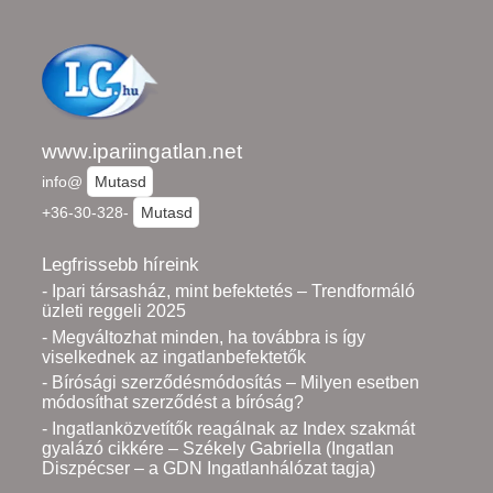
www.ipariingatlan.net
info@
Mutasd
+36-30-328-
Mutasd
Legfrissebb híreink
- Ipari társasház, mint befektetés – Trendformáló
üzleti reggeli 2025
- Megváltozhat minden, ha továbbra is így
viselkednek az ingatlanbefektetők
- Bírósági szerződésmódosítás – Milyen esetben
módosíthat szerződést a bíróság?
- Ingatlanközvetítők reagálnak az Index szakmát
gyalázó cikkére – Székely Gabriella (Ingatlan
Diszpécser – a GDN Ingatlanhálózat tagja)