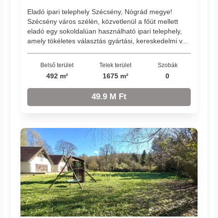
Eladó ipari telephely Szécsény, Nógrád megye!
Szécsény város szélén, közvetlenül a főút mellett
eladó egy sokoldalúan használható ipari telephely,
amely tökéletes választás gyártási, kereskedelmi v...
Belső terület
Telek terület
Szobák
492 m²
1675 m²
0
49.9 M Ft