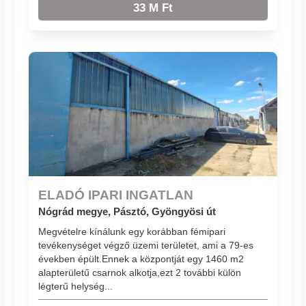
33 M Ft
ELADÓ IPARI INGATLAN
Nógrád megye, Pásztó, Gyöngyösi út
Megvételre kínálunk egy korábban fémipari
tevékenységet végző üzemi területet, ami a 79-es
években épült.Ennek a központját egy 1460 m2
alapterületű csarnok alkotja,ezt 2 további külön
légterű helység...