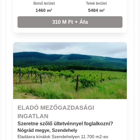
Belső terület
Telek terület
1460 m²
5484 m²
310 M Ft + Áfa
ELADÓ MEZŐGAZDASÁGI
INGATLAN
Szeretne szőlő ültetvénnyel foglalkozni?
Nógrád megye, Szendehely
Eladásra kínálok Szendehelyen 11.700 m2-es