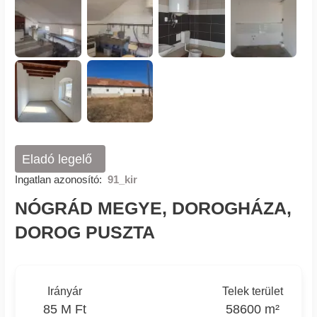
Eladó legelő
Ingatlan azonosító:
91_kir
NÓGRÁD MEGYE, DOROGHÁZA,
DOROG PUSZTA
Irányár
Telek terület
85 M Ft
58600 m²