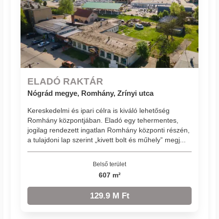
ELADÓ RAKTÁR
Nógrád megye, Romhány, Zrínyi utca
Kereskedelmi és ipari célra is kiváló lehetőség
Romhány központjában. Eladó egy tehermentes,
jogilag rendezett ingatlan Romhány központi részén,
a tulajdoni lap szerint „kivett bolt és műhely” megj...
Belső terület
607 m²
129.9 M Ft