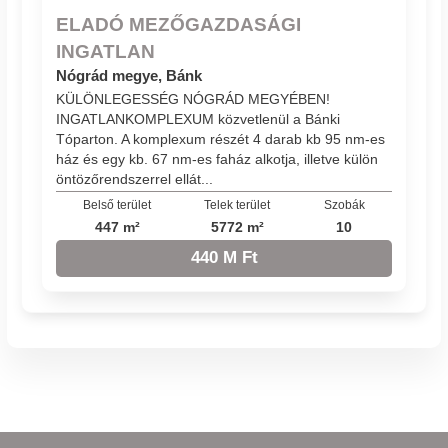
ELADÓ MEZŐGAZDASÁGI
INGATLAN
Nógrád megye, Bánk
KÜLÖNLEGESSÉG NÓGRÁD MEGYÉBEN!
INGATLANKOMPLEXUM közvetlenül a Bánki
Tóparton. A komplexum részét 4 darab kb 95 nm-es
ház és egy kb. 67 nm-es faház alkotja, illetve külön
öntözőrendszerrel ellát...
Belső terület
Telek terület
Szobák
447 m²
5772 m²
10
440 M Ft