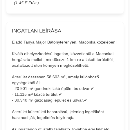
(1.45 E Ft/㎡)
INGATLAN LEÍRÁSA
Eladó Tanya Major Bátonyterenyén, Maconka közelében!
Kiváló elhelyezkedésű ingatlan, közvetlenül a Maconkai
horgásztó mellett, mindössze 1 km-re a lakott területtől,
aszfaltozott úton könnyen megközelíthető.
A terület összesen 58.603 m², amely különböző
egységekből áll:
- 20.901 m² gondnoki lakó épület és udvar,✔
- 11.115 m² közúti terület,✔
- 30.940 m² gazdasági épület és udvar,✔
A terület külterületi besorolású, jelenleg legelőként
hasznosítják, legeltetés folyik rajta.
Az ingatlanon öt istálló található, továbbá egy lakható