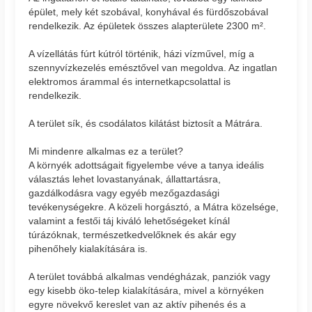
épület, mely két szobával, konyhával és fürdőszobával
rendelkezik. Az épületek összes alapterülete 2300 m².
A vízellátás fúrt kútról történik, házi vízművel, míg a
szennyvízkezelés emésztővel van megoldva. Az ingatlan
elektromos árammal és internetkapcsolattal is
rendelkezik.
A terület sík, és csodálatos kilátást biztosít a Mátrára.
Mi mindenre alkalmas ez a terület?
A környék adottságait figyelembe véve a tanya ideális
választás lehet lovastanyának, állattartásra,
gazdálkodásra vagy egyéb mezőgazdasági
tevékenységekre. A közeli horgásztó, a Mátra közelsége,
valamint a festői táj kiváló lehetőségeket kínál
túrázóknak, természetkedvelőknek és akár egy
pihenőhely kialakítására is.
A terület továbbá alkalmas vendégházak, panziók vagy
egy kisebb öko-telep kialakítására, mivel a környéken
egyre növekvő kereslet van az aktív pihenés és a