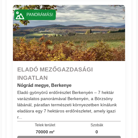
PANORÁMÁS!
ELADÓ MEZŐGAZDASÁGI
INGATLAN
Nógrád megye, Berkenye
Eladó gyönyörű erdőrészlet Berkenyén – 7 hektár
varázslatos panorámával Berkenyén, a Börzsöny
lábánál, páratlan természeti környezetben kínálunk
eladásra egy 7 hektáros erdőrészletet, amely igazi
r...
Telek terület
Szobák
70000 m²
0