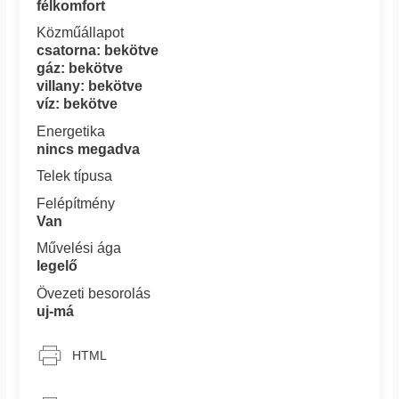
félkomfort
Közműállapot
csatorna: bekötve
gáz: bekötve
villany: bekötve
víz: bekötve
Energetika
nincs megadva
Telek típusa
Felépítmény
Van
Művelési ága
legelő
Övezeti besorolás
uj-má
HTML